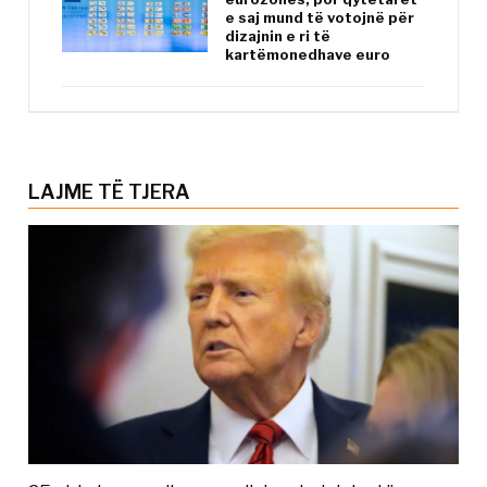
e saj mund të votojnë për
dizajnin e ri të
kartëmonedhave euro
LAJME TË TJERA