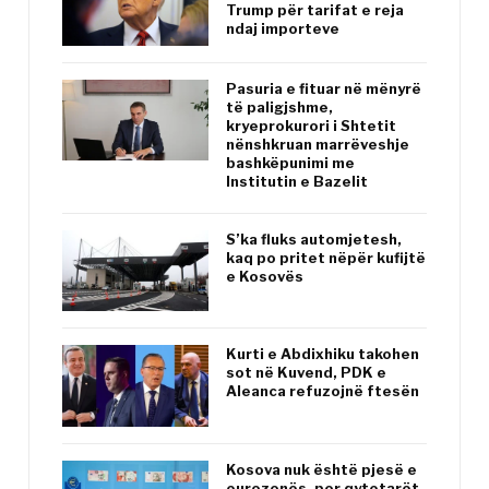
Trump për tarifat e reja
ndaj importeve
Pasuria e fituar në mënyrë
të paligjshme,
kryeprokurori i Shtetit
nënshkruan marrëveshje
bashkëpunimi me
Institutin e Bazelit
S’ka fluks automjetesh,
kaq po pritet nëpër kufijtë
e Kosovës
Kurti e Abdixhiku takohen
sot në Kuvend, PDK e
Aleanca refuzojnë ftesën
Kosova nuk është pjesë e
eurozonës, por qytetarët