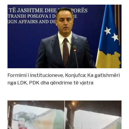
Formimi i institucioneve, Konjufca: Ka gatishmëri
nga LDK, PDK dha qëndrime të vjetra