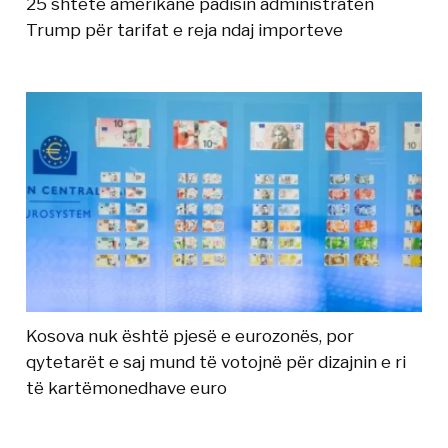
25 shtete amerikane padisin administratën
Trump për tarifat e reja ndaj importeve
Kosova nuk është pjesë e eurozonës, por
qytetarët e saj mund të votojnë për dizajnin e ri
të kartëmonedhave euro