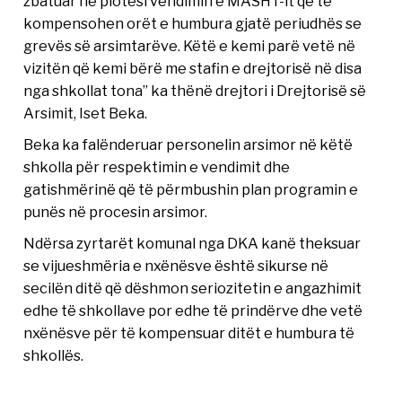
zbatuar në plotësi vendimin e MASHT-it që të
kompensohen orët e humbura gjatë periudhës se
grevës së arsimtarëve. Këtë e kemi parë vetë në
vizitën që kemi bërë me stafin e drejtorisë në disa
nga shkollat tona” ka thënë drejtori i Drejtorisë së
Arsimit, Iset Beka.
Beka ka falënderuar personelin arsimor në këtë
shkolla për respektimin e vendimit dhe
gatishmërinë që të përmbushin plan programin e
punës në procesin arsimor.
Ndërsa zyrtarët komunal nga DKA kanë theksuar
se vijueshmëria e nxënësve është sikurse në
secilën ditë që dëshmon seriozitetin e angazhimit
edhe të shkollave por edhe të prindërve dhe vetë
nxënësve për të kompensuar ditët e humbura të
shkollës.