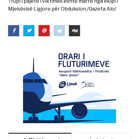
Trupi i pajetë i viktimës është marrë nga ekipi i
Mjekësisë Ligjore për Obduksion./Gazeta Alo/