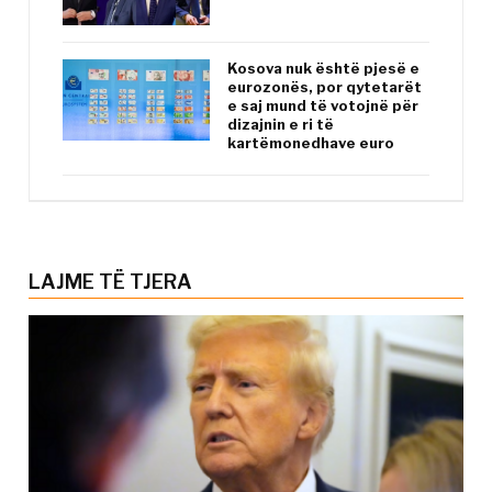
Kosova nuk është pjesë e
eurozonës, por qytetarët
e saj mund të votojnë për
dizajnin e ri të
kartëmonedhave euro
LAJME TË TJERA