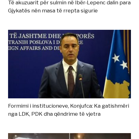
Të akuzuarit për sulmin në Ibër-Lepenc dalin para
Gjykatës nën masa të rrepta sigurie
Formimi i institucioneve, Konjufca: Ka gatishmëri
nga LDK, PDK dha qëndrime të vjetra