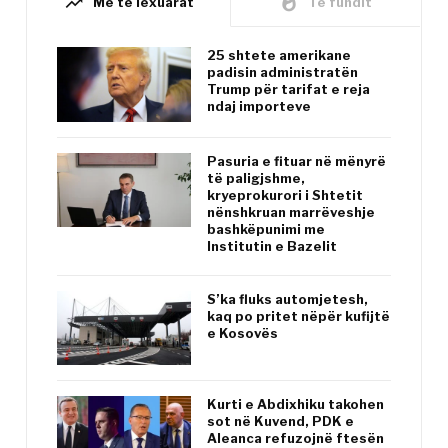
trending_up
whatshot
Më të lexuarat
Të fundit
25 shtete amerikane
padisin administratën
Trump për tarifat e reja
ndaj importeve
Pasuria e fituar në mënyrë
të paligjshme,
kryeprokurori i Shtetit
nënshkruan marrëveshje
bashkëpunimi me
Institutin e Bazelit
S’ka fluks automjetesh,
kaq po pritet nëpër kufijtë
e Kosovës
Kurti e Abdixhiku takohen
sot në Kuvend, PDK e
Aleanca refuzojnë ftesën