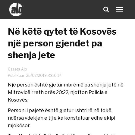
Në këtë qytet të Kosovës
një person gjendet pa
shenja jete
Gazeta Alo
Publikuar: 25/02/2019
10:17
Një person është gjetur mbrëmë pa shenja jetë në
Mitrovicë rreth orës 20:22, njofton Policia e
Kosovës.
Personi I pajetë është gjetur i shtrirë në tokë,
ndërsa vdekjen e tij e ka konstatuar edhe ekipi
mjekësor.