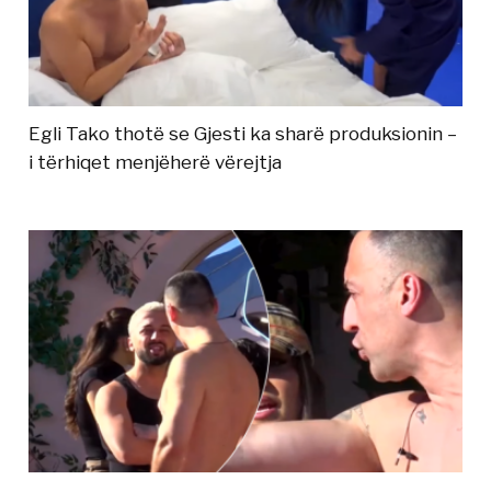
Egli Tako thotë se Gjesti ka sharë produksionin –
i tërhiqet menjëherë vërejtja