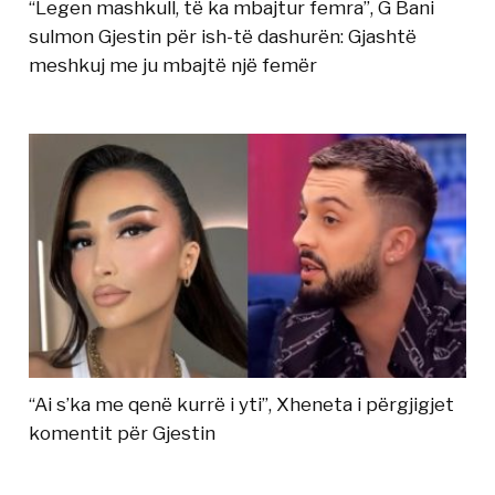
“Legen mashkull, të ka mbajtur femra”, G Bani
sulmon Gjestin për ish-të dashurën: Gjashtë
meshkuj me ju mbajtë një femër
“Ai s’ka me qenë kurrë i yti”, Xheneta i përgjigjet
komentit për Gjestin