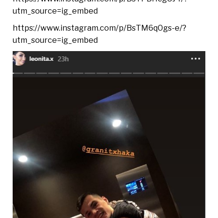
utm_source=ig_embed
https://www.instagram.com/p/BsTM6q0gs-e/?
utm_source=ig_embed