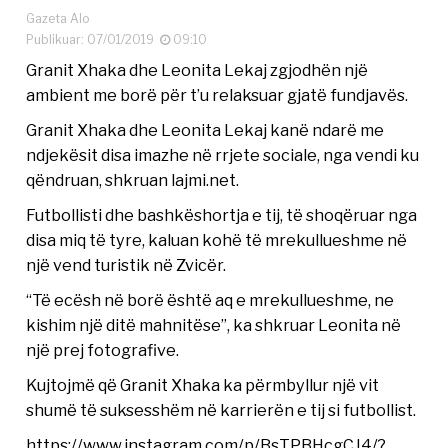
Gazeta Alo
Publikuar: 07/01/2019
09:10
Granit Xhaka dhe Leonita Lekaj zgjodhën një
ambient me borë për t’u relaksuar gjatë fundjavës.
Granit Xhaka dhe Leonita Lekaj kanë ndarë me
ndjekësit disa imazhe në rrjete sociale, nga vendi ku
qëndruan, shkruan lajmi.net.
Futbollisti dhe bashkëshortja e tij, të shoqëruar nga
disa miq të tyre, kaluan kohë të mrekullueshme në
një vend turistik në Zvicër.
“Të ecësh në borë është aq e mrekullueshme, ne
kishim një ditë mahnitëse”, ka shkruar Leonita në
një prej fotografive.
Kujtojmë që Granit Xhaka ka përmbyllur një vit
shumë të suksesshëm në karrierën e tij si futbollist.
https://www.instagram.com/p/BsTPBHcgCJ4/?