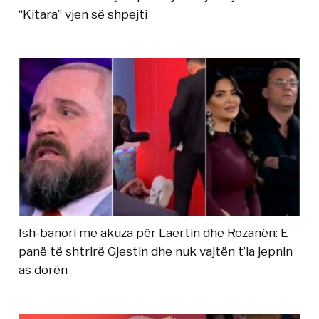
“Kitara” vjen së shpejti
Ish-banori me akuza për Laertin dhe Rozanën: E
panë të shtrirë Gjestin dhe nuk vajtën t’ia jepnin
as dorën