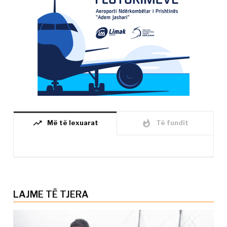
trending_up
whatshot
Më të lexuarat
Të fundit
LAJME TË TJERA