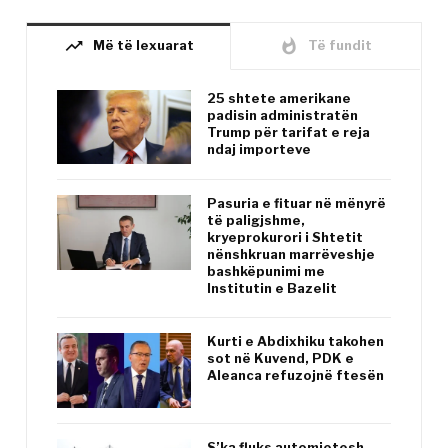
trending_up
whatshot
Më të lexuarat
Të fundit
25 shtete amerikane
padisin administratën
Trump për tarifat e reja
ndaj importeve
Pasuria e fituar në mënyrë
të paligjshme,
kryeprokurori i Shtetit
nënshkruan marrëveshje
bashkëpunimi me
Institutin e Bazelit
Kurti e Abdixhiku takohen
sot në Kuvend, PDK e
Aleanca refuzojnë ftesën
S’ka fluks automjetesh,