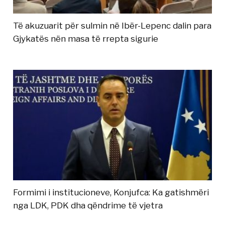
Të akuzuarit për sulmin në Ibër-Lepenc dalin para
Gjykatës nën masa të rrepta sigurie
Formimi i institucioneve, Konjufca: Ka gatishmëri
nga LDK, PDK dha qëndrime të vjetra