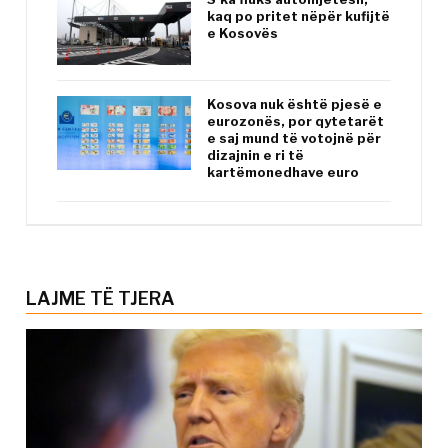
kaq po pritet nëpër kufijtë
e Kosovës
Kosova nuk është pjesë e
eurozonës, por qytetarët
e saj mund të votojnë për
dizajnin e ri të
kartëmonedhave euro
LAJME TË TJERA