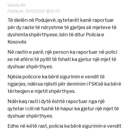
Gazeta Alo
Publikuar: 25/02/2019
12:43
Të dielën në Podujevë, qytetarët kanë raportuar
për dy raste të ndryshme të gjetjes së mjeteve të
dyshimta shpërthyese, bën të ditur Policia e
Kosovës
Në rastin e parë, një person ka raportuar në polici
se në afërsi të pyllit të fshati ka gjetur një mjet të
dyshuar shpërthyes.
Njësia policore ka bërë sigurimin e vendit të
ngjarjes, ndërsa njësiti për deminim i FSK’së ka bërë
tërheqjen e mjetit shpërthyes.
Ndërkaq rasti i dytë është raportuar nga një
qytetar i cili në fushë të hapur ka gjetur një mjet të
dyshuar shpërthyes.
Edhe në këtë rast, policia ka bërë sigurimin e vendit