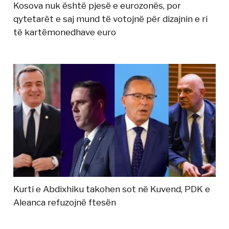
Kosova nuk është pjesë e eurozonës, por
qytetarët e saj mund të votojnë për dizajnin e ri
të kartëmonedhave euro
Kurti e Abdixhiku takohen sot në Kuvend, PDK e
Aleanca refuzojnë ftesën