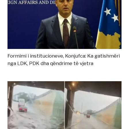
Formimi i institucioneve, Konjufca: Ka gatishmëri
nga LDK, PDK dha qëndrime të vjetra