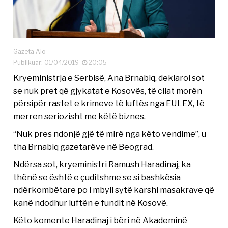
Gazeta Alo
Publikuar: 01/04/2019
20:05
Kryeministrja e Serbisë, Ana Brnabiq, deklaroi sot
se nuk pret që gjykatat e Kosovës, të cilat morën
përsipër rastet e krimeve të luftës nga EULEX, të
merren seriozisht me këtë biznes.
“Nuk pres ndonjë gjë të mirë nga këto vendime”, u
tha Brnabiq gazetarëve në Beograd.
Ndërsa sot, kryeministri Ramush Haradinaj, ka
thënë se është e çuditshme se si bashkësia
ndërkombëtare po i mbyll sytë karshi masakrave që
kanë ndodhur luftën e fundit në Kosovë.
Këto komente Haradinaj i bëri në Akademinë