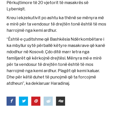
Përkujtimore të 20 vjetorit të masakrës së
Lybeniqit.
Kreu i ekzekutivit po ashtu ka thënë se mënyra më
e mirë për ta vendosur të drejtën tonë është të mos
harrojmë nga kemi ardhur.
“Është e çuditshme që Bashkësia Ndërkombëtare i
ka mbyllur sytë përballë këtyre masakrave që kanë
ndodhur në Kosovë. Çdo ditë marr letra nga
familjarët që kërkojnë drejtësi. Mënyra më e mirë
për ta vendosur të drejtën tonë është të mos
harrojmë nga kemi ardhur. Plagët që kemi kaluar.
Dhe për këtë duhet të punojmë që ta forcojmë
atdheun”, ka deklaruar Haradinaj.