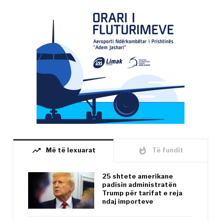
trending_up
whatshot
Më të lexuarat
Të fundit
25 shtete amerikane
padisin administratën
Trump për tarifat e reja
ndaj importeve