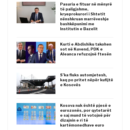
Pasuria e fituar në mënyrë
të paligjshme,
kryeprokurori i Shtetit
nënshkruan marrëveshje
bashkëpunimi me
Institutin e Bazelit
Kurti e Abdixhiku takohen
sot në Kuvend, PDK e
Aleanca refuzojnë ftesën
S’ka fluks automjetesh,
kaq po pritet nëpër kufijtë
e Kosovës
Kosova nuk është pjesë e
eurozonës, por qytetarët
e saj mund të votojnë për
dizajnin e ri të
kartëmonedhave euro