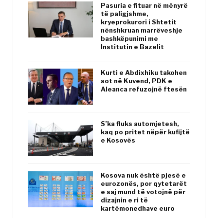
Pasuria e fituar në mënyrë
të paligjshme,
kryeprokurori i Shtetit
nënshkruan marrëveshje
bashkëpunimi me
Institutin e Bazelit
Kurti e Abdixhiku takohen
sot në Kuvend, PDK e
Aleanca refuzojnë ftesën
S’ka fluks automjetesh,
kaq po pritet nëpër kufijtë
e Kosovës
Kosova nuk është pjesë e
eurozonës, por qytetarët
e saj mund të votojnë për
dizajnin e ri të
kartëmonedhave euro