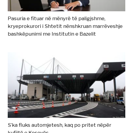
Pasuria e fituar në mënyrë të paligjshme,
kryeprokurori i Shtetit nënshkruan marrëveshje
bashkëpunimi me Institutin e Bazelit
S’ka fluks automjetesh, kaq po pritet nëpër
kufijtë e Kosovës