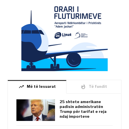
trending_up
whatshot
Më të lexuarat
Të fundit
25 shtete amerikane
padisin administratën
Trump për tarifat e reja
ndaj importeve