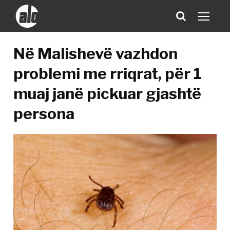
Në Malishevë vazhdon
problemi me rriqrat, për 1
muaj janë pickuar gjashtë
persona