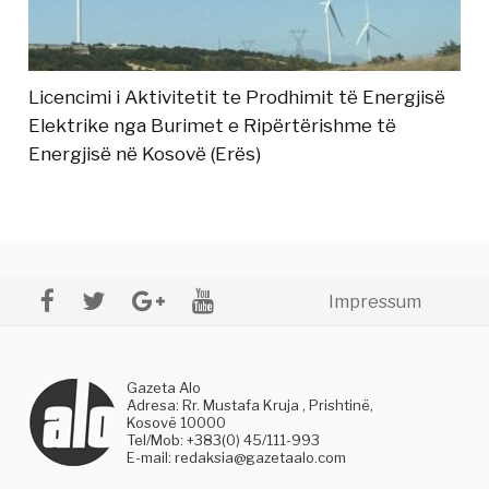
Licencimi i Aktivitetit te Prodhimit të Energjisë
Elektrike nga Burimet e Ripërtërishme të
Energjisë në Kosovë (Erës)
Impressum
Gazeta Alo
Adresa: Rr. Mustafa Kruja , Prishtinë,
Kosovë 10000
Tel/Mob: +383(0) 45/111-993
E-mail:
redaksia@gazetaalo.com