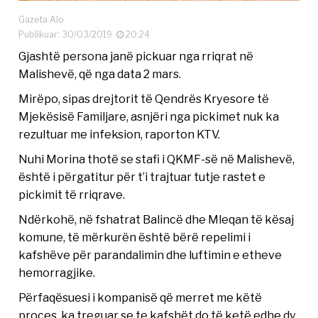
Gazeta Alo
Publikuar: 30/03/2019
20:24
Gjashtë persona janë pickuar nga rriqrat në
Malishevë, që nga data 2 mars.
Mirëpo, sipas drejtorit të Qendrës Kryesore të
Mjekësisë Familjare, asnjëri nga pickimet nuk ka
rezultuar me infeksion, raporton KTV.
Nuhi Morina thotë se stafi i QKMF-së në Malishevë,
është i përgatitur për t’i trajtuar tutje rastet e
pickimit të rriqrave.
Ndërkohë, në fshatrat Balincë dhe Mleqan të kësaj
komune, të mërkurën është bërë repelimi i
kafshëve për parandalimin dhe luftimin e etheve
hemorragjike.
Përfaqësuesi i kompanisë që merret me këtë
proces, ka treguar se te kafshët do të ketë edhe dy