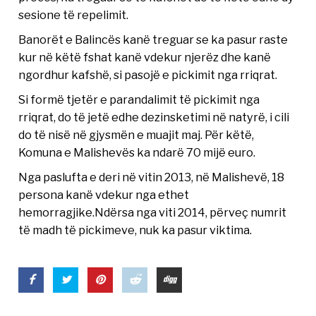
sesione të repelimit.
Banorët e Balincës kanë treguar se ka pasur raste
kur në këtë fshat kanë vdekur njerëz dhe kanë
ngordhur kafshë, si pasojë e pickimit nga rriqrat.
Si formë tjetër e parandalimit të pickimit nga
rriqrat, do të jetë edhe dezinsketimi në natyrë, i cili
do të nisë në gjysmën e muajit maj. Për këtë,
Komuna e Malishevës ka ndarë 70 mijë euro.
Nga paslufta e deri në vitin 2013, në Malishevë, 18
persona kanë vdekur nga ethet
hemorragjike.Ndërsa nga viti 2014, përveç numrit
të madh të pickimeve, nuk ka pasur viktima.