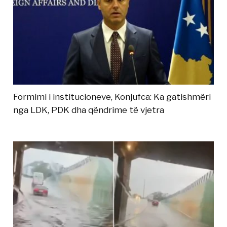
Formimi i institucioneve, Konjufca: Ka gatishmëri
nga LDK, PDK dha qëndrime të vjetra