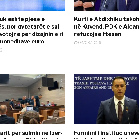
uk është pjesë e
Kurti e Abdixhiku tako
s, por qytetarët e saj
në Kuvend, PDK e Alea
otojnë për dizajnin e ri
refuzojnë ftesën
ëmonedhave euro
04/08/2026
6
rit për sulmin në Ibër-
Formimi i institucionev