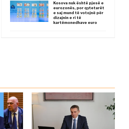
Kosova nuk është pjesë e
eurozonës, por qytetarët
e saj mund të votojnë për
dizajnin e ri të
kartëmonedhave euro