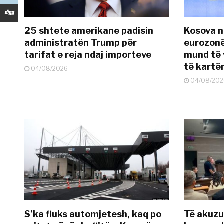
25 shtete amerikane padisin
Kosova n
administratën Trump për
eurozonë
tarifat e reja ndaj importeve
mund të v
të kart
04/08/2026
04/08/202
S’ka fluks automjetesh, kaq po
Të akuzua