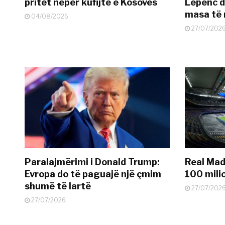
pritet nëpër kufijtë e Kosovës
Lepenc d
masa të 
04/08/2026
27/07/202
Paralajmërimi i Donald Trump:
Real Madr
Evropa do të paguajë një çmim
100 mili
shumë të lartë
27/07/202
27/07/2026