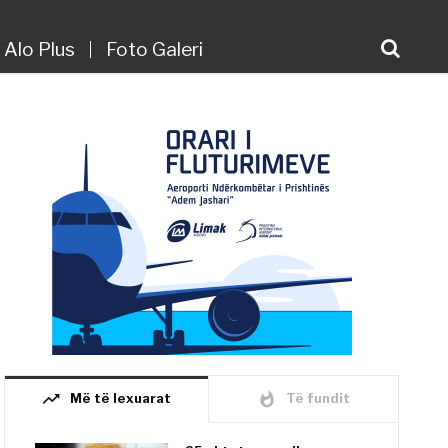
Alo Plus
Foto Galeri
trending_up
whatshot
Më të lexuarat
Të fundit