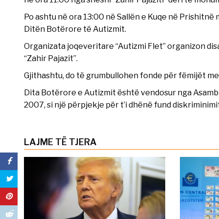
Po ashtu në ora 13:00 në Sallën e Kuqe në Prishitn
Ditën Botërore të Autizmit.
Organizata joqeveritare “Autizmi Flet” organizon di
“Zahir Pajazit”.
Gjithashtu, do të grumbullohen fonde për fëmijët me 
Dita Botërore e Autizmit është vendosur nga Asambl
2007, si një përpjekje për t’i dhënë fund diskrimini
LAJME TË TJERA