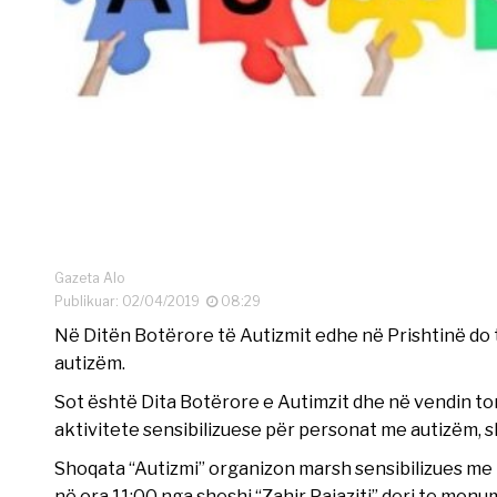
Gazeta Alo
Publikuar: 02/04/2019
08:29
Në Ditën Botërore të Autizmit edhe në Prishtinë do
autizëm.
Sot është Dita Botërore e Autimzit dhe në vendin ton
aktivitete sensibilizuese për personat me autizëm, s
Shoqata “Autizmi” organizon marsh sensibilizues me m
në ora 11:00 nga sheshi “Zahir Pajaziti” deri te mon