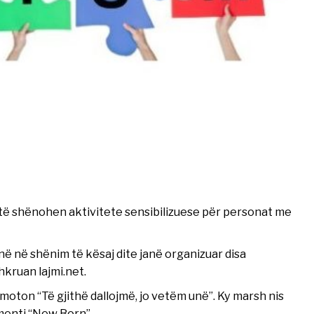
 të shënohen aktivitete sensibilizuese për personat me
ë në shënim të kësaj dite janë organizuar disa
hkruan lajmi.net.
oton “Të gjithë dallojmë, jo vetëm unë”. Ky marsh nis
umenti “New Born”.