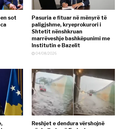
hen sot
Pasuria e fituar në mënyrë të
nca
paligjshme, kryeprokurori i
Shtetit nënshkruan
marrëveshje bashkëpunimi me
Institutin e Bazelit
04/08/2026
e,
Reshjet e dendura vërshojnë