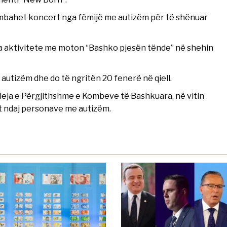
ë mbahet koncert nga fëmijë me autizëm për të shënuar
sa aktivitete me moton “Bashko pjesën tënde” në shehin
autizëm dhe do të ngritën 20 fenerë në qiell.
eja e Përgjithshme e Kombeve të Bashkuara, në vitin
mit ndaj personave me autizëm.