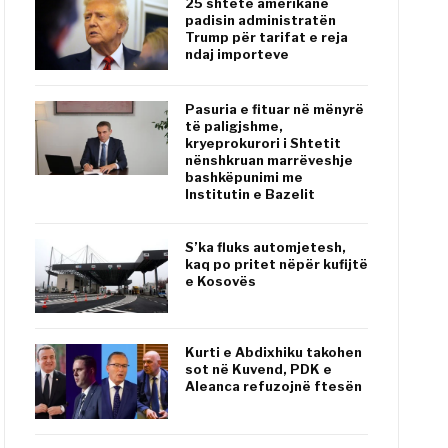
25 shtete amerikane
padisin administratën
Trump për tarifat e reja
ndaj importeve
Pasuria e fituar në mënyrë
të paligjshme,
kryeprokurori i Shtetit
nënshkruan marrëveshje
bashkëpunimi me
Institutin e Bazelit
S’ka fluks automjetesh,
kaq po pritet nëpër kufijtë
e Kosovës
Kurti e Abdixhiku takohen
sot në Kuvend, PDK e
Aleanca refuzojnë ftesën