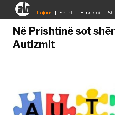
Lajme
Sport
Ekonomi
Sh
Në Prishtinë sot shë
Autizmit