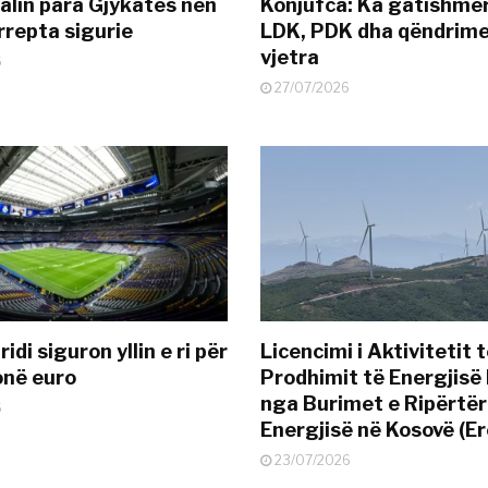
alin para Gjykatës nën
Konjufca: Ka gatishmër
rrepta sigurie
LDK, PDK dha qëndrime
vjetra
6
27/07/2026
idi siguron yllin e ri për
Licencimi i Aktivitetit 
onë euro
Prodhimit të Energjisë 
nga Burimet e Ripërtë
6
Energjisë në Kosovë (Er
23/07/2026