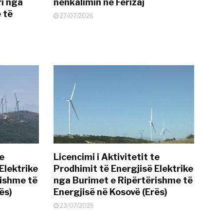
i nga
nënkalimin në Ferizaj
 të
27/07/2026
te
Licencimi i Aktivitetit te
Elektrike
Prodhimit të Energjisë Elektrike
rishme të
nga Burimet e Ripërtërishme të
ës)
Energjisë në Kosovë (Erës)
23/07/2026