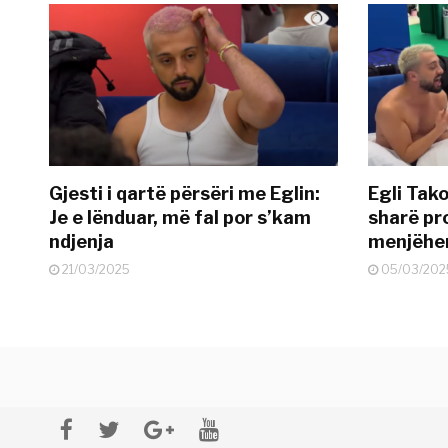
Gjesti i qartë përsëri me Eglin:
Egli Tako
Je e lënduar, më fal por s’kam
sharë pro
ndjenja
menjëher
21/03/2025
05/03/202