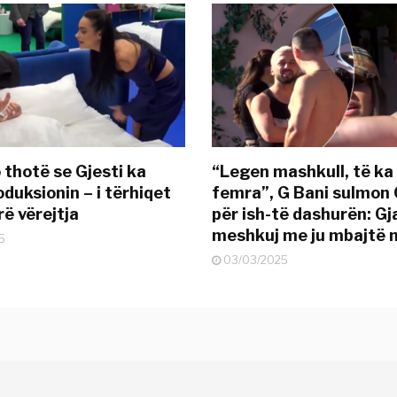
 thotë se Gjesti ka
“Legen mashkull, të ka
duksionin – i tërhiqet
femra”, G Bani sulmon 
ë vërejtja
për ish-të dashurën: G
meshkuj me ju mbajtë 
5
03/03/2025