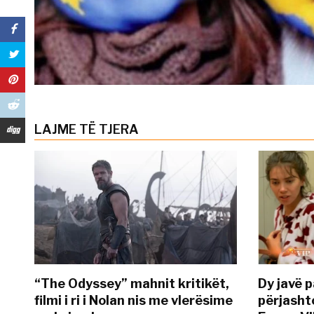
LAJME TË TJERA
“The Odyssey” mahnit kritikët,
Dy javë p
filmi i ri i Nolan nis me vlerësime
përjasht