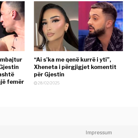
 mbajtur
“Ai s’ka me qenë kurrë i yti”,
Gjestin
Xheneta i përgjigjet komentit
jashtë
për Gjestin
një femër
28/02/2025
Impressum