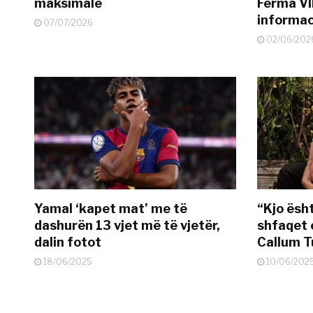
maksimale
Ferma VI
informac
07/07/2026
02/06/202
Yamal ‘kapet mat’ me të
“Kjo ësh
dashurën 13 vjet më të vjetër,
shfaqet 
dalin fotot
Callum T
18/06/2025
10/06/202