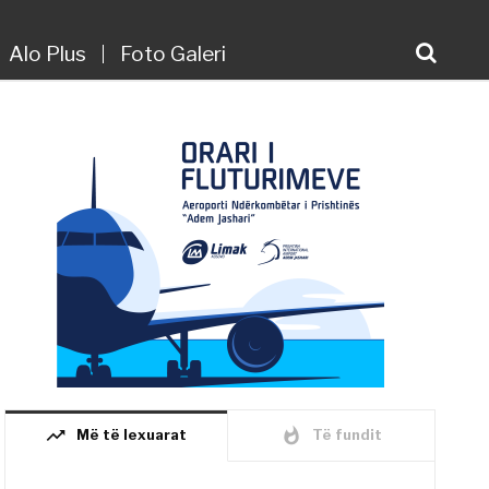
Alo Plus
Foto Galeri
trending_up
whatshot
Më të lexuarat
Të fundit