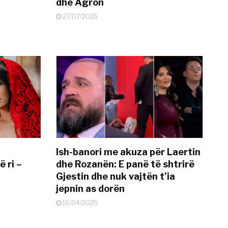
dhe Agron
27/07/2025
Ish-banori me akuza për Laertin
ë ri –
dhe Rozanën: E panë të shtrirë
Gjestin dhe nuk vajtën t’ia
jepnin as dorën
16/04/2025