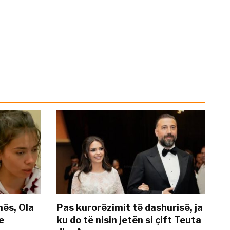
nës, Ola
Pas kurorëzimit të dashurisë, ja
e
ku do të nisin jetën si çift Teuta