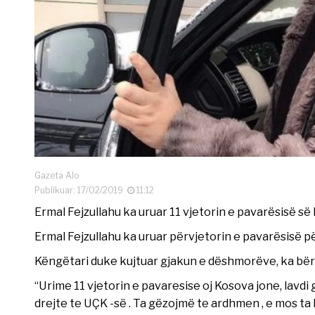
Gazeta Alo
Publikuar: 17/02/2019
11:12
Ermal Fejzullahu ka uruar 11 vjetorin e pavarësisë 
Ermal Fejzullahu ka uruar përvjetorin e pavarësisë p
Këngëtari duke kujtuar gjakun e dëshmorëve, ka bërë
“Urime 11 vjetorin e pavaresise oj Kosova jone, lavdi 
drejte te UÇK -së . Ta gëzojmë te ardhmen , e mos ta