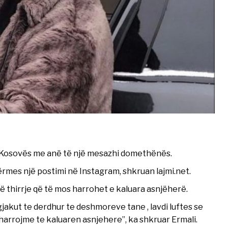
së Kosovës me anë të një mesazhi domethënës.
ërmes një postimi në Instagram, shkruan lajmi.net.
 thirrje që të mos harrohet e kaluara asnjëherë.
gjakut te derdhur te deshmoreve tane , lavdi luftes se
 harrojme te kaluaren asnjehere”, ka shkruar Ermali.