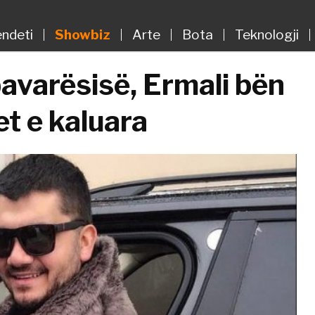
ndeti
Showbiz
Arte
Bota
Teknologji
pavarësisë, Ermali bën
et e kaluara