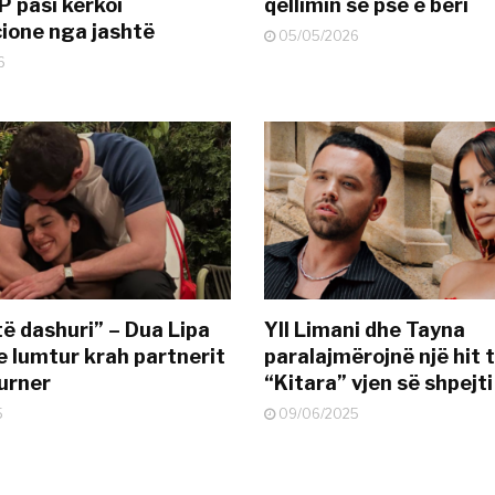
P pasi kërkoi
qëllimin se pse e bëri
ione nga jashtë
05/05/2026
6
të dashuri” – Dua Lipa
Yll Limani dhe Tayna
e lumtur krah partnerit
paralajmërojnë një hit t
urner
“Kitara” vjen së shpejti
5
09/06/2025