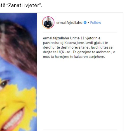
ë “Zanati i vjetër”.