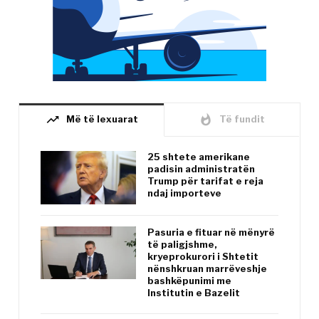
trending_up
whatshot
Më të lexuarat
Të fundit
25 shtete amerikane
padisin administratën
Trump për tarifat e reja
ndaj importeve
Pasuria e fituar në mënyrë
të paligjshme,
kryeprokurori i Shtetit
nënshkruan marrëveshje
bashkëpunimi me
Institutin e Bazelit