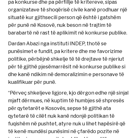
pa konkurse dhe pa përfillje të kritereve, sipas
organizatave të shoqërisë civile kanë prodhuar një
situatë kur gjithsecili person që është i gatshëm
për punë në Kosovë, nuk beson në trajtim të
barabartë në rast të aplikimit në konkurse publike.
Dardan Abazi nga instituti INDEP, thotë se
punësimet e fundit, pa kritere dhe me favorizime
politike, përbëjnë shkelje të të drejtave të njeriut
për të gjithë pjesëmarrësit në konkurse publike si
dhe kanë ndikim në demoralizimin e personave të
kualifikuar për punë.
“Përveç shkeljeve ligjore, kjo dërgon edhe një sinjal
mjaft dërmues, në kuptim të humbjes së shpresës
për qytetarët e Kosovës, sepse të gjithë ata
qytetarë të cilët nuk kanë ndonjë politikan të
fuqishëm në pushtet, atyre nuk u lihet hapësirë që
të kenë mundësi punësimi në çfarëdo pozite në