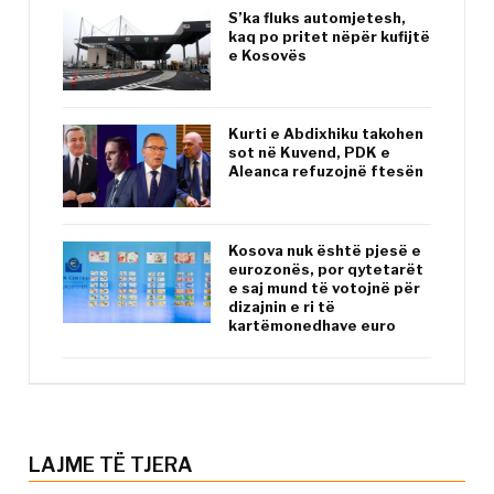
S’ka fluks automjetesh,
kaq po pritet nëpër kufijtë
e Kosovës
Kurti e Abdixhiku takohen
sot në Kuvend, PDK e
Aleanca refuzojnë ftesën
Kosova nuk është pjesë e
eurozonës, por qytetarët
e saj mund të votojnë për
dizajnin e ri të
kartëmonedhave euro
LAJME TË TJERA