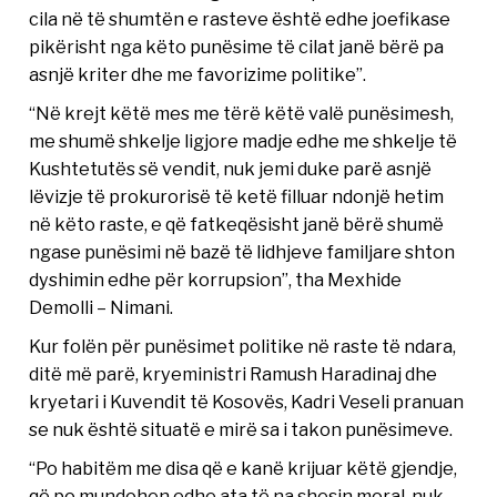
cila në të shumtën e rasteve është edhe joefikase
pikërisht nga këto punësime të cilat janë bërë pa
asnjë kriter dhe me favorizime politike”.
“Në krejt këtë mes me tërë këtë valë punësimesh,
me shumë shkelje ligjore madje edhe me shkelje të
Kushtetutës së vendit, nuk jemi duke parë asnjë
lëvizje të prokurorisë të ketë filluar ndonjë hetim
në këto raste, e që fatkeqësisht janë bërë shumë
ngase punësimi në bazë të lidhjeve familjare shton
dyshimin edhe për korrupsion”, tha Mexhide
Demolli – Nimani.
Kur folën për punësimet politike në raste të ndara,
ditë më parë, kryeministri Ramush Haradinaj dhe
kryetari i Kuvendit të Kosovës, Kadri Veseli pranuan
se nuk është situatë e mirë sa i takon punësimeve.
“Po habitëm me disa që e kanë krijuar këtë gjendje,
që po mundohen edhe ata të na shesin moral, nuk