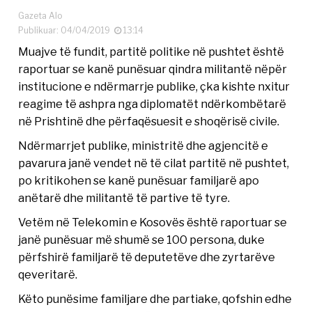
Gazeta Alo
Publikuar: 04/04/2019
13:14
Muajve të fundit, partitë politike në pushtet është
raportuar se kanë punësuar qindra militantë nëpër
institucione e ndërmarrje publike, çka kishte nxitur
reagime të ashpra nga diplomatët ndërkombëtarë
në Prishtinë dhe përfaqësuesit e shoqërisë civile.
Ndërmarrjet publike, ministritë dhe agjencitë e
pavarura janë vendet në të cilat partitë në pushtet,
po kritikohen se kanë punësuar familjarë apo
anëtarë dhe militantë të partive të tyre.
Vetëm në Telekomin e Kosovës është raportuar se
janë punësuar më shumë se 100 persona, duke
përfshirë familjarë të deputetëve dhe zyrtarëve
qeveritarë.
Këto punësime familjare dhe partiake, qofshin edhe