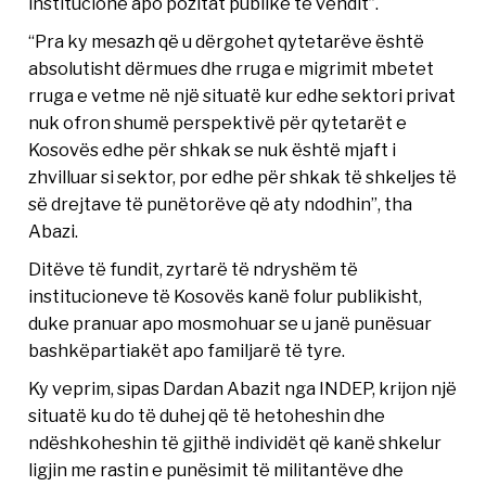
institucione apo pozitat publike të vendit”.
“Pra ky mesazh që u dërgohet qytetarëve është
absolutisht dërmues dhe rruga e migrimit mbetet
rruga e vetme në një situatë kur edhe sektori privat
nuk ofron shumë perspektivë për qytetarët e
Kosovës edhe për shkak se nuk është mjaft i
zhvilluar si sektor, por edhe për shkak të shkeljes të
së drejtave të punëtorëve që aty ndodhin”, tha
Abazi.
Ditëve të fundit, zyrtarë të ndryshëm të
institucioneve të Kosovës kanë folur publikisht,
duke pranuar apo mosmohuar se u janë punësuar
bashkëpartiakët apo familjarë të tyre.
Ky veprim, sipas Dardan Abazit nga INDEP, krijon një
situatë ku do të duhej që të hetoheshin dhe
ndëshkoheshin të gjithë individët që kanë shkelur
ligjin me rastin e punësimit të militantëve dhe