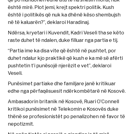
është mirë. Plot jemi, krejt spektri politik. Kush
është i politikës që nuk ka dhënë këso shembujsh
në të kaluarën?”, deklaroi Haradinaj.
Ndërsa, kryetari i Kuvendit, Kadri Veseli tha se këto
raste duhet të ndalen, duke filluar nga partia e tij.
“Partia ime ka disa vite që është në pushtet, por
duhet ndalur kjo praktikë që kush e ka më së afërti
pushtetin t’i punësojë njerëzit e vet”, deklaroi
Veseli.
Punësimet partiake dhe familjare janë kritikuar
edhe nga përfaqësuesit ndërkombëtarë në Kosovë.
Ambasadorin britanik në Kosovë, Ruari O’Connell
kritikoi punësimet në Telekomin e Kosovës duke
thënë se profesionistët po penalizohen në favor të
nepotizmit.