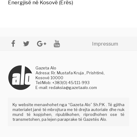
Energjisë në Kosovë (Erës)
Impressum
Gazeta Alo
Adresa: Rr. Mustafa Kruja , Prishtinë,
Kosovë 10000
Tel/Mob: +383(0) 45/111-993
E-mail:
redaksia@gazetaalo.com
Ky website menaxhohet nga “Gazeta Alo” Sh.P.K . Të gjitha
materialet janë të mbrojtura me të drejta autoriale dhe nuk
mund të kopjohen, ripublikohen, riprodhohen ose të
transmetohen, pa lejen paraprake të Gazetës Alo.