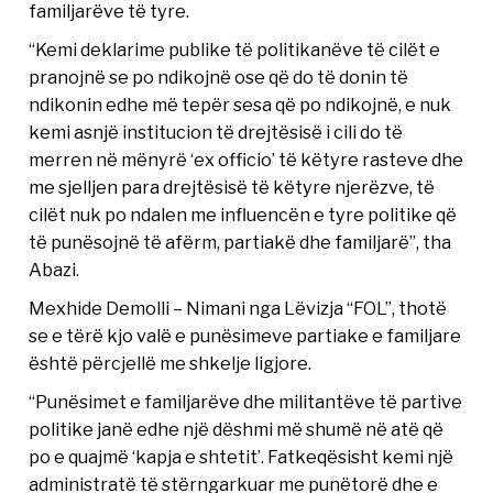
familjarëve të tyre.
“Kemi deklarime publike të politikanëve të cilët e
pranojnë se po ndikojnë ose që do të donin të
ndikonin edhe më tepër sesa që po ndikojnë, e nuk
kemi asnjë institucion të drejtësisë i cili do të
merren në mënyrë ‘ex officio’ të këtyre rasteve dhe
me sjelljen para drejtësisë të këtyre njerëzve, të
cilët nuk po ndalen me influencën e tyre politike që
të punësojnë të afërm, partiakë dhe familjarë”, tha
Abazi.
Mexhide Demolli – Nimani nga Lëvizja “FOL”, thotë
se e tërë kjo valë e punësimeve partiake e familjare
është përcjellë me shkelje ligjore.
“Punësimet e familjarëve dhe militantëve të partive
politike janë edhe një dëshmi më shumë në atë që
po e quajmë ‘kapja e shtetit’. Fatkeqësisht kemi një
administratë të stërngarkuar me punëtorë dhe e