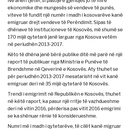
Në anën tjetër, si pasojë e gjendjes jo të mirë
ekonomike dhe mungesës së vendeve të punës,
viteve të fundit një numër i madh i kosovarëve kanë
emigruar drejt vendeve të Perëndimit. Sipas të
dhënave të institucioneve të Kosovës, më shumë se
170 mijë qytetarë janë larguar nga Kosova vetëm
në periudhën 2013-2017.
Këto të dhëna janë bërë publike ditë më parë në një
raport të publikuar nga Ministria e Punëve të
Brendshme në Qeverinë e Kosovës. Aty thuhet se
për periudhën 2013-2017 mesatarisht në vit kanë
emigruar deri në 35 mijë qytetarë të Kosovës.
Trendi i emigrimit në Republikën e Kosovës, thuhet
në këtë raport, ka pasur një rritje të vazhdueshme
deri në vitin 2016, përderisa pas vitit 2016 emigrimi
se ka shënuar rënie të konsiderueshme.
Numri më i madh i qytetarëve, të cilët kanë migruar