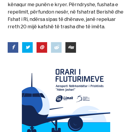
kënaqur me punën e kryer. Përndryshe, fushata e
repelimit, përfundon nesër, në fshatrat Berishë dhe
Fshat i Ri, ndërsa sipas të dhënave, janë repeluar
rreth 20 mijë kafshë të trasha dhe të imëta.