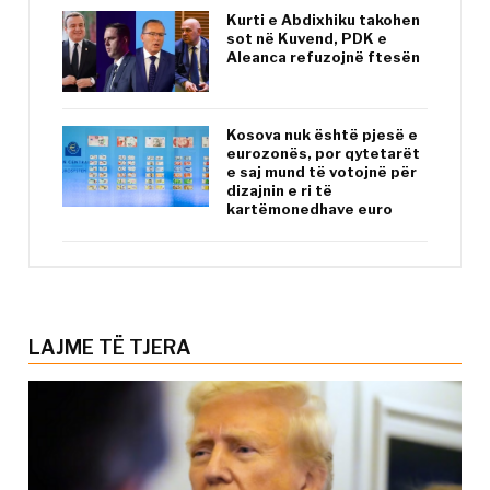
Kurti e Abdixhiku takohen
sot në Kuvend, PDK e
Aleanca refuzojnë ftesën
Kosova nuk është pjesë e
eurozonës, por qytetarët
e saj mund të votojnë për
dizajnin e ri të
kartëmonedhave euro
LAJME TË TJERA