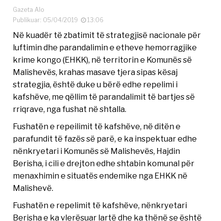
Gazeta Alo
Publikuar: 05/04/2019
13:06
Në kuadër të zbatimit të strategjisë nacionale për
luftimin dhe parandalimin e etheve hemorragjike
krime kongo (EHKK), në territorin e Komunës së
Malishevës, krahas masave tjera sipas kësaj
strategjia, është duke u bërë edhe repelimi i
kafshëve, me qëllim të parandalimit të bartjes së
rriqrave, nga fushat në shtalla.
Fushatën e repeilimit të kafshëve, në ditën e
parafundit të fazës së parë, e ka inspektuar edhe
nënkryetari i Komunës së Malishevës, Hajdin
Berisha, i cili e drejton edhe shtabin komunal për
menaxhimin e situatës endemike nga EHKK në
Malishevë.
Fushatën e repelimit të kafshëve, nënkryetari
Berisha e ka vlerësuar lartë dhe ka thënë se është