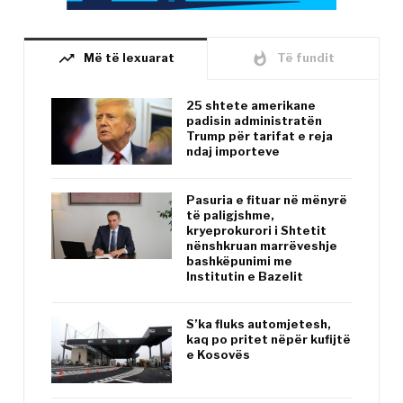
trending_up
whatshot
Më të lexuarat
Të fundit
25 shtete amerikane
padisin administratën
Trump për tarifat e reja
ndaj importeve
Pasuria e fituar në mënyrë
të paligjshme,
kryeprokurori i Shtetit
nënshkruan marrëveshje
bashkëpunimi me
Institutin e Bazelit
S’ka fluks automjetesh,
kaq po pritet nëpër kufijtë
e Kosovës