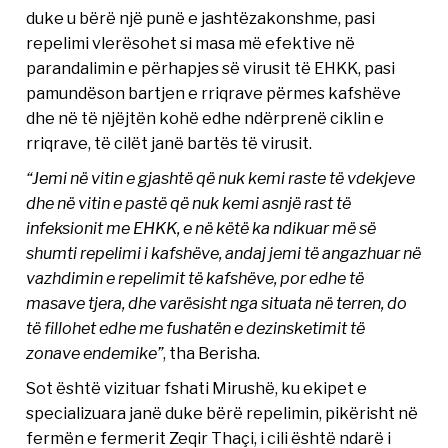
duke u bërë një punë e jashtëzakonshme, pasi
repelimi vlerësohet si masa më efektive në
parandalimin e përhapjes së virusit të EHKK, pasi
pamundëson bartjen e rriqrave përmes kafshëve
dhe në të njëjtën kohë edhe ndërprenë ciklin e
rriqrave, të cilët janë bartës të virusit.
“Jemi në vitin e gjashtë që nuk kemi raste të vdekjeve
dhe në vitin e pastë që nuk kemi asnjë rast të
infeksionit me EHKK, e në këtë ka ndikuar më së
shumti repelimi i kafshëve, andaj jemi të angazhuar në
vazhdimin e repelimit të kafshëve, por edhe të
masave tjera, dhe varësisht nga situata në terren, do
të fillohet edhe me fushatën e dezinsketimit të
zonave endemike”
, tha Berisha.
Sot është vizituar fshati Mirushë, ku ekipet e
specializuara janë duke bërë repelimin, pikërisht në
fermën e fermerit Zeqir Thaçi, i cili është ndarë i