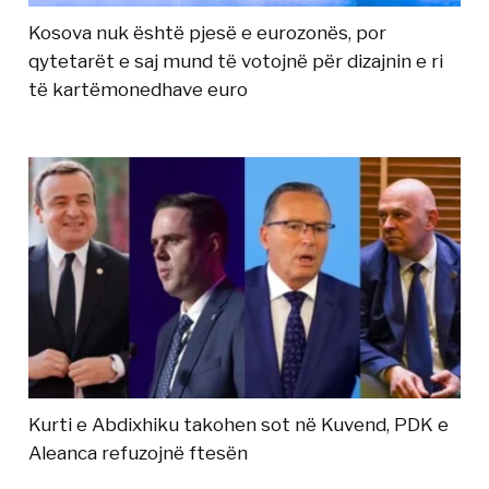
Kosova nuk është pjesë e eurozonës, por
qytetarët e saj mund të votojnë për dizajnin e ri
të kartëmonedhave euro
Kurti e Abdixhiku takohen sot në Kuvend, PDK e
Aleanca refuzojnë ftesën