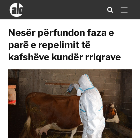
Nesër përfundon faza e
parë e repelimit të
kafshëve kundër rriqrave