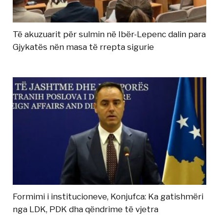
Të akuzuarit për sulmin në Ibër-Lepenc dalin para
Gjykatës nën masa të rrepta sigurie
Formimi i institucioneve, Konjufca: Ka gatishmëri
nga LDK, PDK dha qëndrime të vjetra