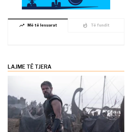
trending_up
whatshot
Më të lexuarat
Të fundit
LAJME TË TJERA