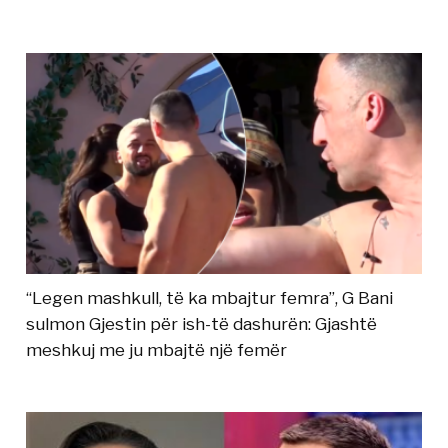
“Legen mashkull, të ka mbajtur femra”, G Bani
sulmon Gjestin për ish-të dashurën: Gjashtë
meshkuj me ju mbajtë një femër