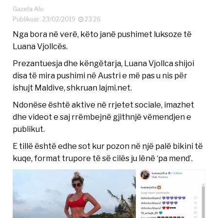
Gazeta Alo
Publikuar: 23/02/2019
23:26
Nga bora në verë, këto janë pushimet luksoze të
Luana Vjollcës.
Prezantuesja dhe këngëtarja, Luana Vjollca shijoi
disa të mira pushimi në Austri e më pas u nis për
ishujt Maldive, shkruan lajmi.net.
Ndonëse është aktive në rrjetet sociale, imazhet
dhe videot e saj rrëmbejnë gjithnjë vëmendjen e
publikut.
E tillë është edhe sot kur pozon në një palë bikini të
kuqe, format trupore të së cilës ju lënë ‘pa mend’.