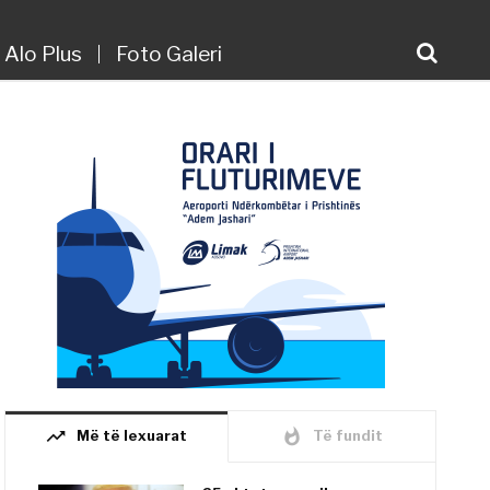
Alo Plus
Foto Galeri
trending_up
whatshot
Më të lexuarat
Të fundit