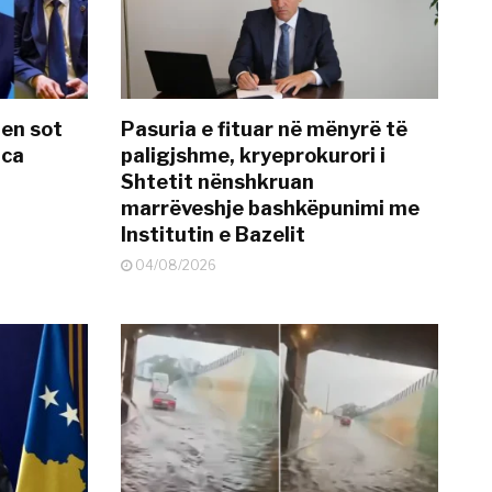
hen sot
Pasuria e fituar në mënyrë të
nca
paligjshme, kryeprokurori i
Shtetit nënshkruan
marrëveshje bashkëpunimi me
Institutin e Bazelit
04/08/2026