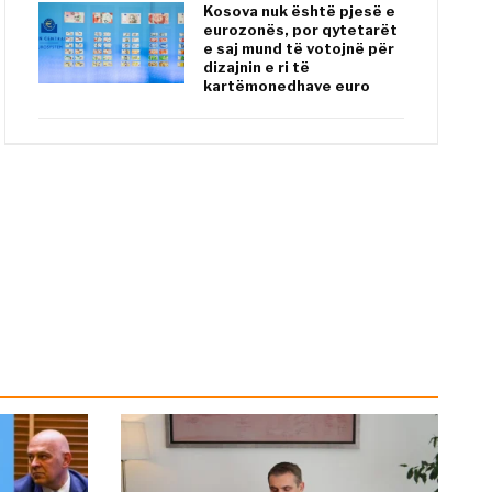
Kosova nuk është pjesë e
eurozonës, por qytetarët
e saj mund të votojnë për
dizajnin e ri të
kartëmonedhave euro