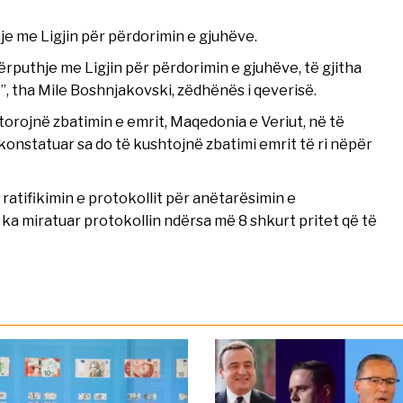
e me Ligjin për përdorimin e gjuhëve.
ërputhje me Ligjin për përdorimin e gjuhëve, të gjitha
”, tha Mile Boshnjakovski, zëdhënës i qeverisë.
torojnë zbatimin e emrit, Maqedonia e Veriut, në të
konstatuar sa do të kushtojnë zbatimi emrit të ri nëpër
atifikimin e protokollit për anëtarësimin e
ka miratuar protokollin ndërsa më 8 shkurt pritet që të