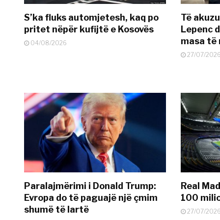
S’ka fluks automjetesh, kaq po
Të akuzua
pritet nëpër kufijtë e Kosovës
Lepenc d
masa të 
04/08/2026
27/07/202
Paralajmërimi i Donald Trump:
Real Madr
Evropa do të paguajë një çmim
100 mili
shumë të lartë
27/07/202