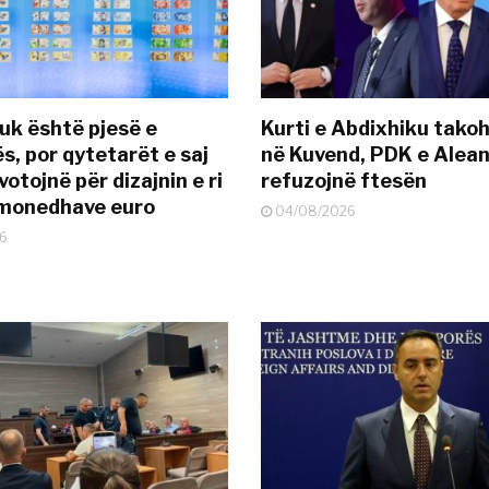
uk është pjesë e
Kurti e Abdixhiku tako
s, por qytetarët e saj
në Kuvend, PDK e Alea
otojnë për dizajnin e ri
refuzojnë ftesën
ëmonedhave euro
04/08/2026
6