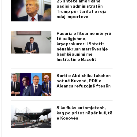
25 shtete amerikane
padisin administratën
Trump për tarifat e reja
ndaj importeve
Pasuria e fituar në mënyrë
të paligjshme,
kryeprokurori i Shtetit
nënshkruan marrëveshje
bashkëpunimi me
Institutin e Bazelit
Kurti e Abdixhiku takohen
sot në Kuvend, PDK e
Aleanca refuzojnë ftesën
S’ka fluks automjetesh,
kaq po pritet nëpër kufijtë
e Kosovës