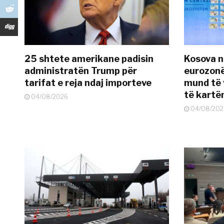
25 shtete amerikane padisin
Kosova n
administratën Trump për
eurozonë
tarifat e reja ndaj importeve
mund të v
të kart
04/08/2026
04/08/202