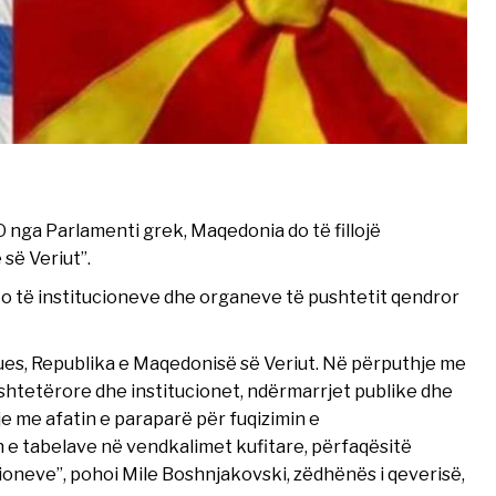
O nga Parlamenti grek, Maqedonia do të fillojë
së Veriut”.
ato të institucioneve dhe organeve të pushtetit qendror
tues, Republika e Maqedonisë së Veriut. Në përputhje me
shtetërore dhe institucionet, ndërmarrjet publike dhe
e me afatin e paraparë për fuqizimin e
e tabelave në vendkalimet kufitare, përfaqësitë
cioneve”, pohoi Mile Boshnjakovski, zëdhënës i qeverisë,