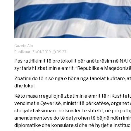
Gazeta Alo
Publikuar: 31/01/2019
09:27
Pas ratifikimit të protokollit për anëtarësim në NAT
zyrtarisht zbatimin e emrit, “Republika e Maqedonisë 
Zbatimi do të nisë nga e hëna nga tabelat kufitare, 
dhe lokal.
Këto masa rregullojnë zbatimin e emrit të ri Kushte
vendimet e Qeverisë, ministritë përkatëse, organet 
shoqatat aksionare në kuadër të shtetit, në përputhj
amendamenteve do të detyrohen të bëjnë ndërrimin 
diplomatike dhe konsulare si dhe në hyrjet e institu