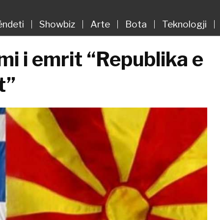
ëndeti
Showbiz
Arte
Bota
Teknologji
mi i emrit “Republika e
t”