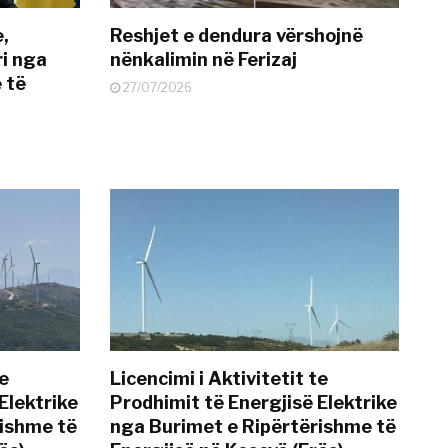
e,
Reshjet e dendura vërshojnë
i nga
nënkalimin në Ferizaj
 të
27/07/2026
te
Licencimi i Aktivitetit te
Elektrike
Prodhimit të Energjisë Elektrike
rishme të
nga Burimet e Ripërtërishme të