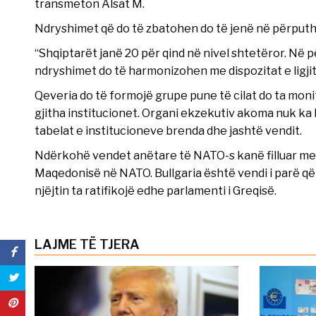
transmeton Alsat M.
Ndryshimet që do të zbatohen do të jenë në përputhj
“Shqiptarët janë 20 për qind në nivel shtetëror. Në p
ndryshimet do të harmonizohen me dispozitat e ligjit
Qeveria do të formojë grupe pune të cilat do ta moni
gjitha institucionet. Organi ekzekutiv akoma nuk ka 
tabelat e institucioneve brenda dhe jashtë vendit.
Ndërkohë vendet anëtare të NATO-s kanë filluar me r
Maqedonisë në NATO. Bullgaria është vendi i parë që 
njëjtin ta ratifikojë edhe parlamenti i Greqisë.
LAJME TË TJERA