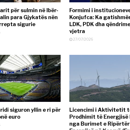
rit për sulmin në Ibër-
Formimi i institucionev
alin para Gjykatës nën
Konjufca: Ka gatishmër
rrepta sigurie
LDK, PDK dha qëndrime
vjetra
6
27/07/2026
idi siguron yllin e ri për
Licencimi i Aktivitetit 
onë euro
Prodhimit të Energjisë 
nga Burimet e Ripërtë
6