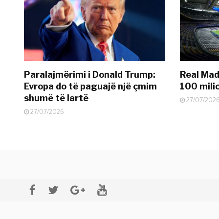
Paralajmërimi i Donald Trump:
Real Madr
Evropa do të paguajë një çmim
100 mili
shumë të lartë
27/07/202
27/07/2026