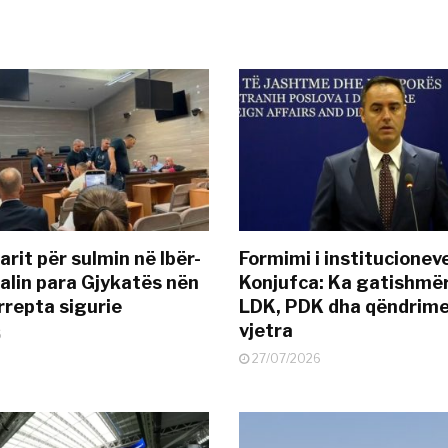
rit për sulmin në Ibër-
Formimi i institucionev
alin para Gjykatës nën
Konjufca: Ka gatishmër
rrepta sigurie
LDK, PDK dha qëndrime
vjetra
6
27/07/2026