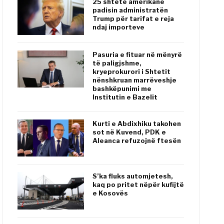
25 shtete amerikane
padisin administratën
Trump për tarifat e reja
ndaj importeve
Pasuria e fituar në mënyrë
të paligjshme,
kryeprokurori i Shtetit
nënshkruan marrëveshje
bashkëpunimi me
Institutin e Bazelit
Kurti e Abdixhiku takohen
sot në Kuvend, PDK e
Aleanca refuzojnë ftesën
S’ka fluks automjetesh,
kaq po pritet nëpër kufijtë
e Kosovës