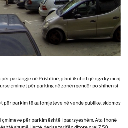
për parkingje në Prishtinë, planifikohet që nga ky muaj
, kurse çmimet për parking në zonën qendër po shihen si
t për parkim të automjeteve në vende publike, sidomos
 i çmimeve për parkim është i paarsyeshëm. Ata thonë
është shumë i lartë, derisa tarifën ditore prej 7.50