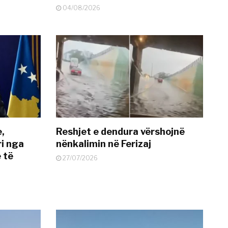
04/08/2026
e,
Reshjet e dendura vërshojnë
i nga
nënkalimin në Ferizaj
 të
27/07/2026