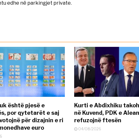
shtu edhe në parkingjet private.
uk është pjesë e
Kurti e Abdixhiku tako
s, por qytetarët e saj
në Kuvend, PDK e Alea
otojnë për dizajnin e ri
refuzojnë ftesën
ëmonedhave euro
04/08/2026
6