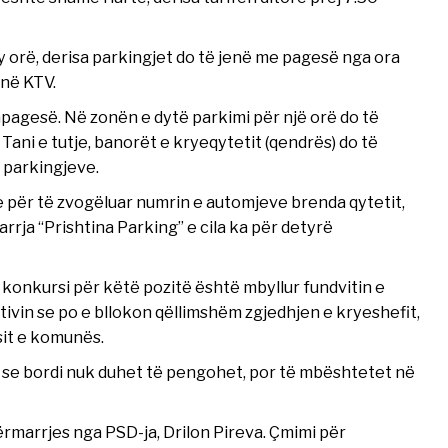
 orë, derisa parkingjet do të jenë me pagesë nga ora
 në KTV.
apagesë. Në zonën e dytë parkimi për një orë do të
Tani e tutje, banorët e kryeqytetit (qendrës) do të
 parkingjeve.
je për të zvogëluar numrin e automjeve brenda qytetit,
rrja “Prishtina Parking” e cila ka për detyrë
 konkursi për këtë pozitë është mbyllur fundvitin e
vin se po e bllokon qëllimshëm zgjedhjen e kryeshefit,
sit e komunës.
ë se bordi nuk duhet të pengohet, por të mbështetet në
rmarrjes nga PSD-ja, Drilon Pireva. Çmimi për