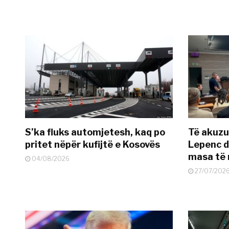
S’ka fluks automjetesh, kaq po
Të akuzua
pritet nëpër kufijtë e Kosovës
Lepenc d
masa të 
04/08/2026
27/07/202