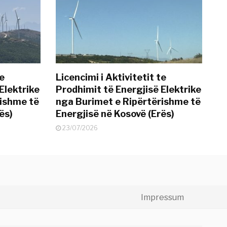
te
Licencimi i Aktivitetit te
Elektrike
Prodhimit të Energjisë Elektrike
rishme të
nga Burimet e Ripërtërishme të
ës)
Energjisë në Kosovë (Erës)
23/07/2026
Impressum