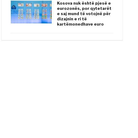
Kosova nuk është pjesë e
eurozonës, por qytetarët
e saj mund të votojnë për
dizajnin e ri të
kartëmonedhave euro