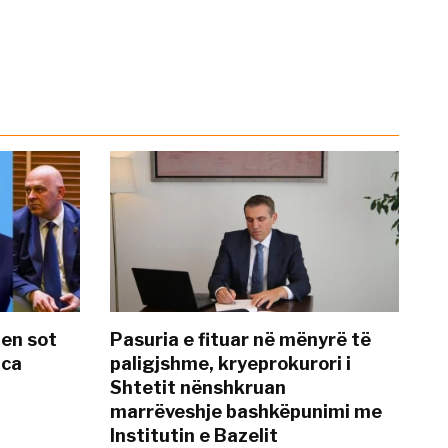
hen sot
Pasuria e fituar në mënyrë të
nca
paligjshme, kryeprokurori i
Shtetit nënshkruan
marrëveshje bashkëpunimi me
Institutin e Bazelit