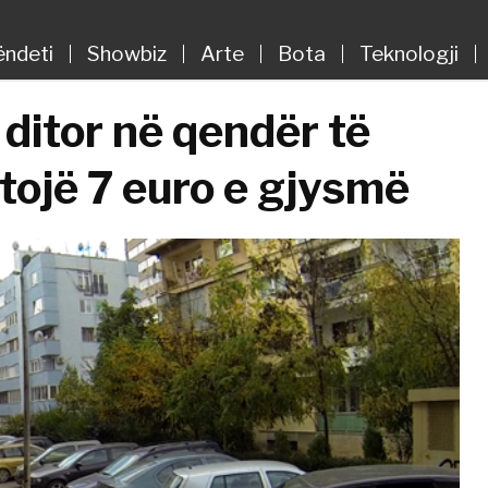
ëndeti
Showbiz
Arte
Bota
Teknologji
ditor në qendër të
tojë 7 euro e gjysmë