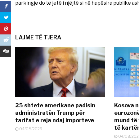
parkingje do të jetë i njëjtë si në hapësira publike a
LAJME TË TJERA
25 shtete amerikane padisin
Kosova n
administratën Trump për
eurozonë
tarifat e reja ndaj importeve
mund të v
të kart
04/08/2026
04/08/202