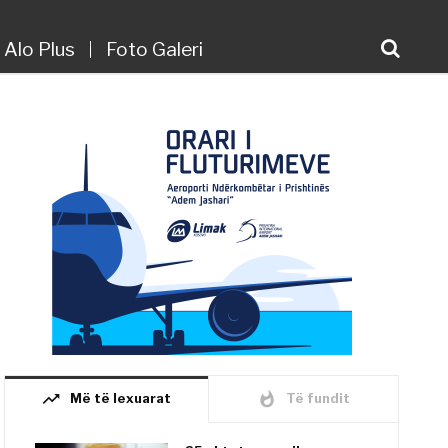
Alo Plus
Foto Galeri
trending_up
whatshot
Më të lexuarat
Të fundit