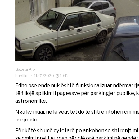
Gazeta Alo
Publikuar: 11/01/2020
19:12
Edhe pse ende nuk është funksionalizuar ndërmarrja 
të fillojë aplikimi i pagesave për parkingjer publike
astronomike.
Nga ky muaj, në kryeqytet do të shtrenjtohen çmime
në qendër.
Për këtë shumë qytetarë po ankohen se shtrenjtimi
se çmimi prej 1 eurosh për një orë parkimi në qendër 