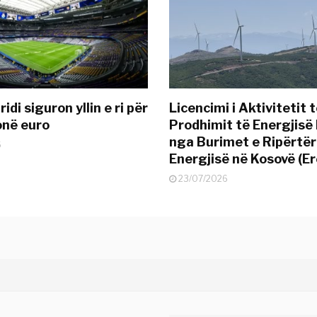
idi siguron yllin e ri për
Licencimi i Aktivitetit 
onë euro
Prodhimit të Energjisë 
nga Burimet e Ripërtë
6
Energjisë në Kosovë (Er
23/07/2026