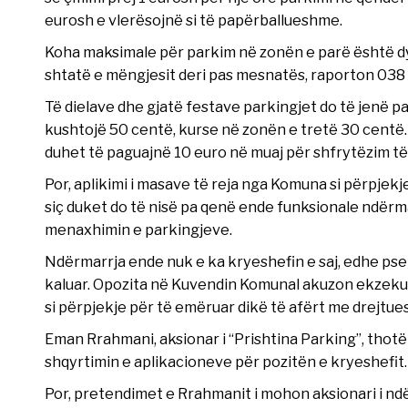
eurosh e vlerësojnë si të papërballueshme.
Koha maksimale për parkim në zonën e parë është dy
shtatë e mëngjesit deri pas mesnatës, raporton 038
Të dielave dhe gjatë festave parkingjet do të jenë p
kushtojë 50 centë, kurse në zonën e tretë 30 centë. 
duhet të paguajnë 10 euro në muaj për shfrytëzim të
Por, aplikimi i masave të reja nga Komuna si përpjek
siç duket do të nisë pa qenë ende funksionale ndërma
menaxhimin e parkingjeve.
Ndërmarrja ende nuk e ka kryeshefin e saj, edhe pse
kaluar. Opozita në Kuvendin Komunal akuzon ekzekuti
si përpjekje për të emëruar dikë të afërt me drejtue
Eman Rrahmani, aksionar i “Prishtina Parking”, thot
shqyrtimin e aplikacioneve për pozitën e kryeshefit.
Por, pretendimet e Rrahmanit i mohon aksionari i ndë