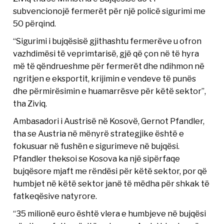
subvencionojë fermerët për një policë sigurimi me
50 përqind.
“Sigurimi i bujqësisë gjithashtu fermerëve u ofron
vazhdimësi të veprimtarisë, gjë që çon në të hyra
më të qëndrueshme për fermerët dhe ndihmon në
ngritjen e eksportit, krijimin e vendeve të punës
dhe përmirësimin e huamarrësve për këtë sektor”,
tha Ziviq.
Ambasadori i Austrisë në Kosovë, Gernot Pfandler,
tha se Austria në mënyrë strategjike është e
fokusuar në fushën e sigurimeve në bujqësi.
Pfandler theksoi se Kosova ka një sipërfaqe
bujqësore mjaft me rëndësi për këtë sektor, por që
humbjet në këtë sektor janë të mëdha për shkak të
fatkeqësive natyrore.
“35 milionë euro është vlera e humbjeve në bujqësi