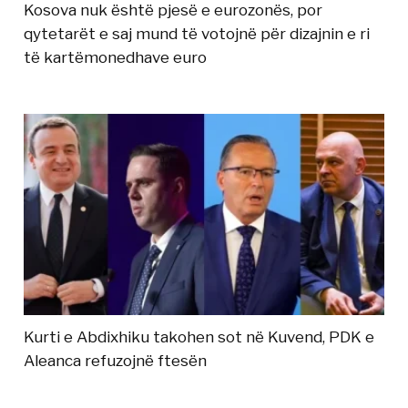
Kosova nuk është pjesë e eurozonës, por
qytetarët e saj mund të votojnë për dizajnin e ri
të kartëmonedhave euro
Kurti e Abdixhiku takohen sot në Kuvend, PDK e
Aleanca refuzojnë ftesën