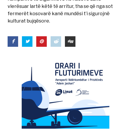
vlerësuar lartë këtë të arritur, tha se që nga sot
fermerët kosovarë kanë mundësi t’i sigurojnë
kulturat bujqësore.