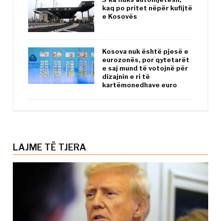
kaq po pritet nëpër kufijtë
e Kosovës
Kosova nuk është pjesë e
eurozonës, por qytetarët
e saj mund të votojnë për
dizajnin e ri të
kartëmonedhave euro
LAJME TË TJERA