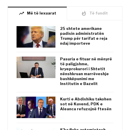
trending_up
whatshot
Më të lexuarat
Të fundit
25 shtete amerikane
padisin administratën
Trump për tarifat e reja
ndaj importeve
Pasuria e fituar në mënyrë
të paligjshme,
kryeprokurori i Shtetit
nënshkruan marrëveshje
bashkëpunimi me
Institutin e Bazelit
Kurti e Abdixhiku takohen
sot në Kuvend, PDK e
Aleanca refuzojnë ftesën
S’ka fluks automjetesh,