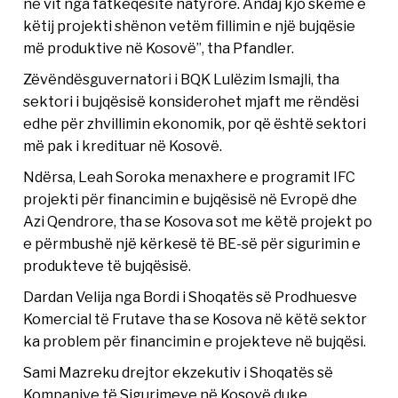
në vit nga fatkeqësitë natyrore. Andaj kjo skemë e
këtij projekti shënon vetëm fillimin e një bujqësie
më produktive në Kosovë”, tha Pfandler.
Zëvëndësguvernatori i BQK Lulëzim Ismajli, tha
sektori i bujqësisë konsiderohet mjaft me rëndësi
edhe për zhvillimin ekonomik, por që është sektori
më pak i kredituar në Kosovë.
Ndërsa, Leah Soroka menaxhere e programit IFC
projekti për financimin e bujqësisë në Evropë dhe
Azi Qendrore, tha se Kosova sot me këtë projekt po
e përmbushë një kërkesë të BE-së për sigurimin e
produkteve të bujqësisë.
Dardan Velija nga Bordi i Shoqatës së Prodhuesve
Komercial të Frutave tha se Kosova në këtë sektor
ka problem për financimin e projekteve në bujqësi.
Sami Mazreku drejtor ekzekutiv i Shoqatës së
Kompanive të Sigurimeve në Kosovë duke