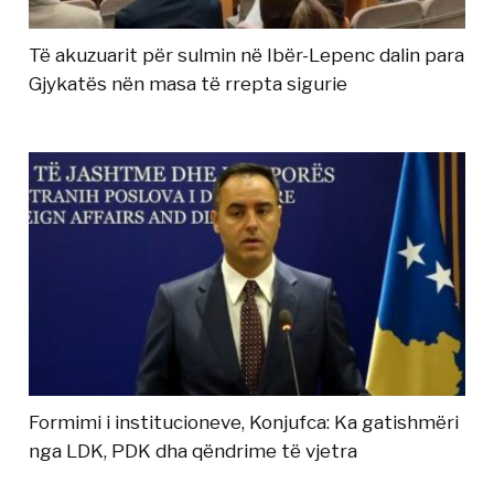
Të akuzuarit për sulmin në Ibër-Lepenc dalin para
Gjykatës nën masa të rrepta sigurie
Formimi i institucioneve, Konjufca: Ka gatishmëri
nga LDK, PDK dha qëndrime të vjetra