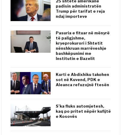
25 shtete amerikane
padisin administratën
Trump për tarifat e reja
ndaj importeve
Pasuria e fituar në mënyrë
të paligjshme,
kryeprokurori i Shtetit
nënshkruan marrëveshje
bashkëpunimi me
Institutin e Bazelit
Kurti e Abdixhiku takohen
sot në Kuvend, PDK e
Aleanca refuzojnë ftesën
S’ka fluks automjetesh,
kaq po pritet nëpër kufijtë
e Kosovës