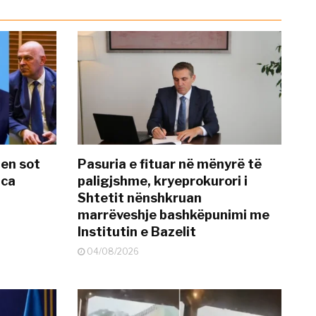
hen sot
Pasuria e fituar në mënyrë të
nca
paligjshme, kryeprokurori i
Shtetit nënshkruan
marrëveshje bashkëpunimi me
Institutin e Bazelit
04/08/2026