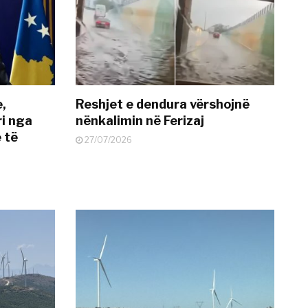
e,
Reshjet e dendura vërshojnë
i nga
nënkalimin në Ferizaj
 të
27/07/2026