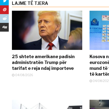
LAJME TË TJERA
25 shtete amerikane padisin
Kosova n
administratën Trump për
eurozonë
tarifat e reja ndaj importeve
mund të v
të kart
04/08/2026
04/08/202