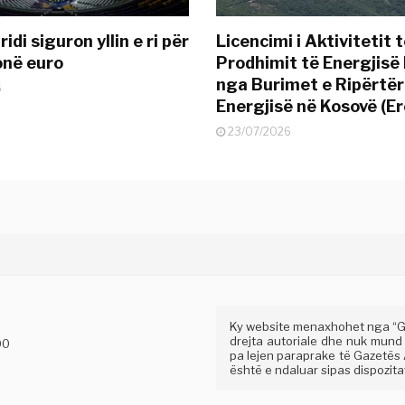
idi siguron yllin e ri për
Licencimi i Aktivitetit 
onë euro
Prodhimit të Energjisë 
nga Burimet e Ripërtë
6
Energjisë në Kosovë (Er
23/07/2026
Ky website menaxhohet nga “Gaz
drejta autoriale dhe nuk mund
00
pa lejen paraprake të Gazetës A
është e ndaluar sipas dispozitav