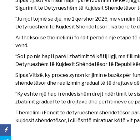
Sigurimit të Detyrueshëm të Kujdesit Shëndetësor t
“Ju njoftojmë se dje, me 1 qershor 2026, me vendim të 
Detyrueshëm të Kujdesit Shëndetësor”, ka bërë të dit
Ai theksoi se themelimi i fondit përbën një etapë t
vend.
“Sot po nis hapi i parë i zbatimit të këtij ligji, me fil
Detyrueshëm të Kujdesit Shëndetësor të Republikës s
Sipas Vitisë, ky proces synon krijimin e bazës për fu
shëndetësor dhe realizimin gradual të të drejtave që
“Ky është një hap i rëndësishëm drejt ndërtimit të 
zbatimit gradual të të drejtave dhe përfitimeve që pa
Themelimi i Fondit të detyrueshëm shëndetësor para
kujdesit shëndetësor, i cili është miratuar këtë vit p