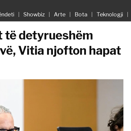
ëndeti
Showbiz
Arte
Bota
Teknologji
it të detyrueshëm
ë, Vitia njofton hapat