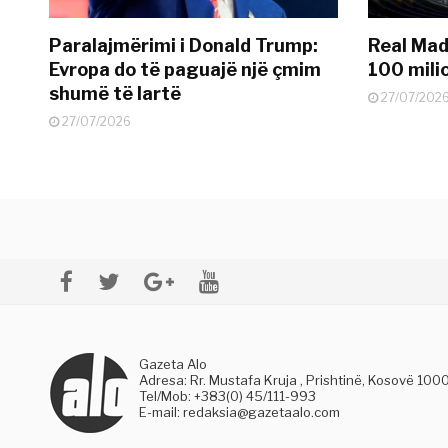
Paralajmërimi i Donald Trump:
Real Madr
Evropa do të paguajë një çmim
100 mili
shumë të lartë
27/07/202
27/07/2026
Gazeta Alo
Adresa: Rr. Mustafa Kruja , Prishtinë, Kosovë 100
Tel/Mob: +383(0) 45/111-993
E-mail:
redaksia@gazetaalo.com