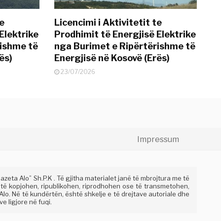
te
Licencimi i Aktivitetit te
Elektrike
Prodhimit të Energjisë Elektrike
rishme të
nga Burimet e Ripërtërishme të
ës)
Energjisë në Kosovë (Erës)
23/07/2026
Impressum
eta Alo” Sh.P.K . Të gjitha materialet janë të mbrojtura me të
 të kopjohen, ripublikohen, riprodhohen ose të transmetohen,
lo. Në të kundërtën, është shkelje e të drejtave autoriale dhe
e ligjore në fuqi.