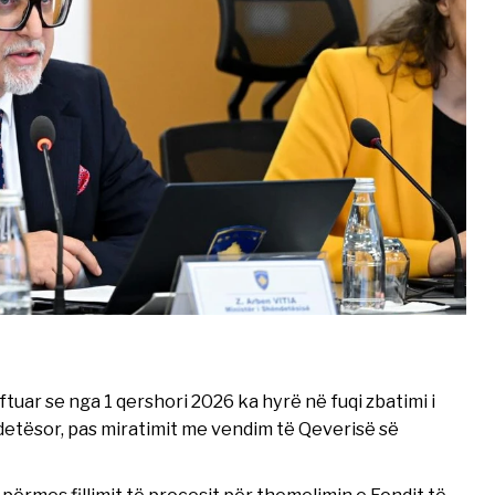
ftuar se nga 1 qershori 2026 ka hyrë në fuqi zbatimi i
detësor, pas miratimit me vendim të Qeverisë së
gji, përmes fillimit të procesit për themelimin e Fondit të