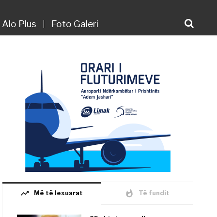
Alo Plus
Foto Galeri
trending_up
whatshot
Më të lexuarat
Të fundit