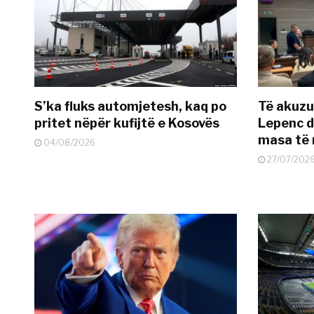
S’ka fluks automjetesh, kaq po
Të akuzua
pritet nëpër kufijtë e Kosovës
Lepenc d
masa të 
04/08/2026
27/07/202