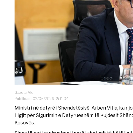
Gazeta Alo
Publikuar: 02/06/2026
11:04
Ministri në detyrë i Shëndetësisë, Arben Vitia, ka njo
Ligjit për Sigurimin e Detyrueshëm të Kujdesit Shën
Kosovës.
Sipas tij, sot ka nisur hapi i parë i zbatimit të këtij li