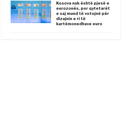
Kosova nuk është pjesë e
eurozonës, por qytetarët
e saj mund të votojnë për
dizajnin e ri të
kartëmonedhave euro