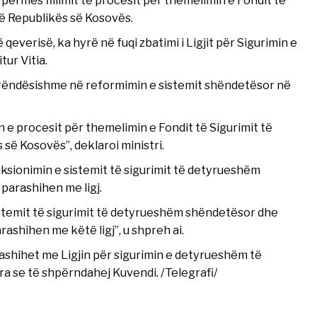
ë Republikës së Kosovës.
qeverisë, ka hyrë në fuqi zbatimi i Ligjit për Sigurimin e
ur Vitia.
ë rëndësishme në reformimin e sistemit shëndetësor në
limin e procesit për themelimin e Fondit të Sigurimit të
ë Kosovës”, deklaroi ministri.
nksionimin e sistemit të sigurimit të detyrueshëm
 parashihen me ligj.
sistemit të sigurimit të detyrueshëm shëndetësor dhe
rashihen me këtë ligj”, u shpreh ai.
shihet me Ligjin për sigurimin e detyrueshëm të
ara se të shpërndahej Kuvendi. /Telegrafi/