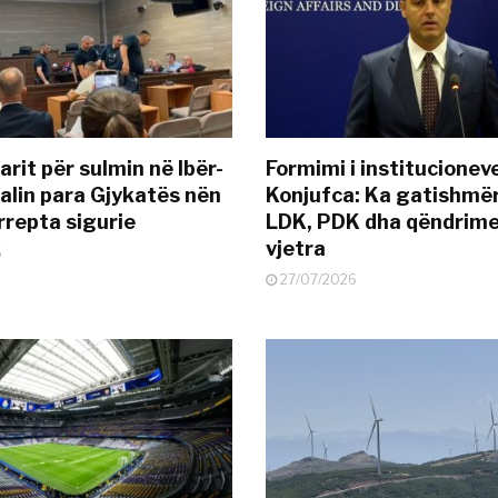
rit për sulmin në Ibër-
Formimi i institucionev
alin para Gjykatës nën
Konjufca: Ka gatishmër
rrepta sigurie
LDK, PDK dha qëndrime
vjetra
6
27/07/2026