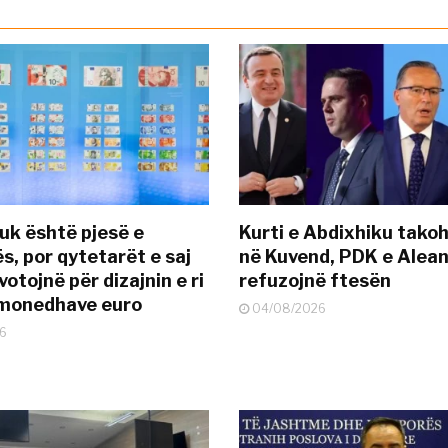
uk është pjesë e
Kurti e Abdixhiku tako
s, por qytetarët e saj
në Kuvend, PDK e Alea
otojnë për dizajnin e ri
refuzojnë ftesën
ëmonedhave euro
04/08/2026
6