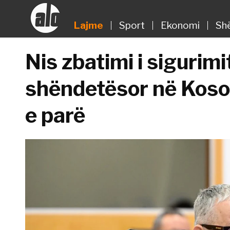
Lajme
Sport
Ekonomi
Sh
Nis zbatimi i sigurim
shëndetësor në Kosov
e parë