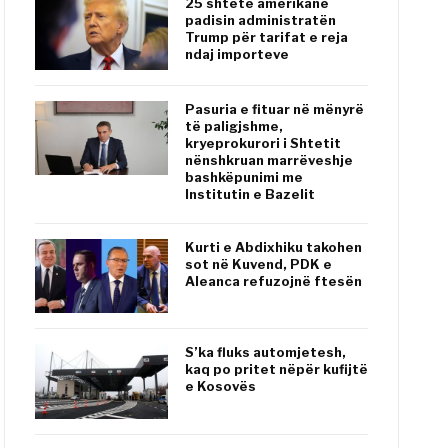
25 shtete amerikane
padisin administratën
Trump për tarifat e reja
ndaj importeve
Pasuria e fituar në mënyrë
të paligjshme,
kryeprokurori i Shtetit
nënshkruan marrëveshje
bashkëpunimi me
Institutin e Bazelit
Kurti e Abdixhiku takohen
sot në Kuvend, PDK e
Aleanca refuzojnë ftesën
S’ka fluks automjetesh,
kaq po pritet nëpër kufijtë
e Kosovës