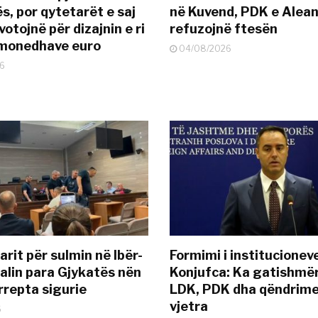
s, por qytetarët e saj
në Kuvend, PDK e Alea
otojnë për dizajnin e ri
refuzojnë ftesën
ëmonedhave euro
04/08/2026
6
rit për sulmin në Ibër-
Formimi i institucionev
alin para Gjykatës nën
Konjufca: Ka gatishmër
rrepta sigurie
LDK, PDK dha qëndrime
vjetra
6