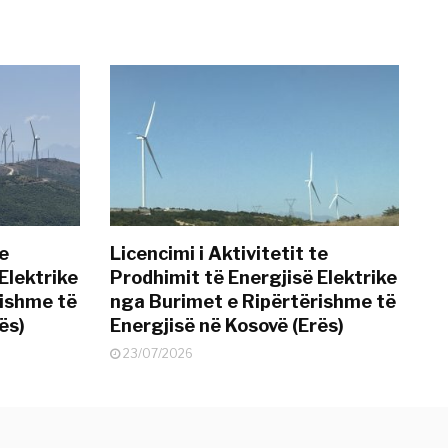
te
Licencimi i Aktivitetit te
Elektrike
Prodhimit të Energjisë Elektrike
rishme të
nga Burimet e Ripërtërishme të
ës)
Energjisë në Kosovë (Erës)
23/07/2026