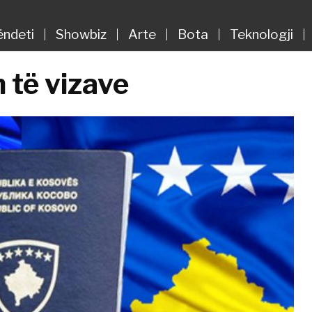
ëndeti
Showbiz
Arte
Bota
Teknologji
 të vizave