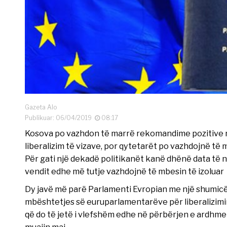
Gazeta Alo
Publikuar: 06/04/2019
08:17
Kosova po vazhdon të marrë rekomandime pozitive ng
liberalizim të vizave, por qytetarët po vazhdojnë të
Për gati një dekadë politikanët kanë dhënë data të n
vendit edhe më tutje vazhdojnë të mbesin të izoluar
Dy javë më parë Parlamenti Evropian me një shumicë
mbështetjes së euruparlamentarëve për liberalizimi
që do të jetë i vlefshëm edhe në përbërjen e ardhme
muajin maj.