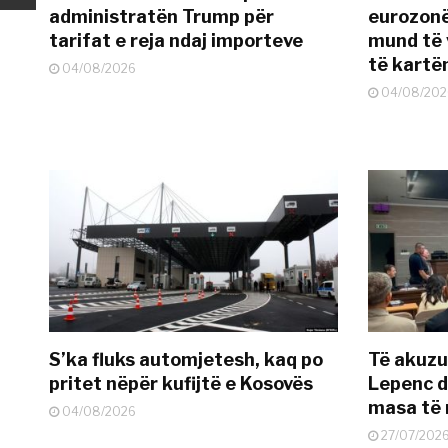
administratën Trump për
eurozonë
tarifat e reja ndaj importeve
mund të v
të kart
04/08/2026
04/08/202
S’ka fluks automjetesh, kaq po
Të akuzua
pritet nëpër kufijtë e Kosovës
Lepenc d
masa të 
04/08/2026
27/07/202