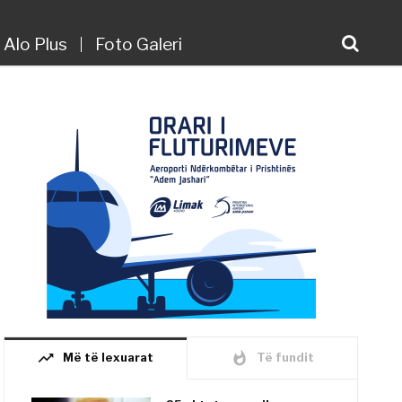
Alo Plus
Foto Galeri
trending_up
whatshot
Më të lexuarat
Të fundit