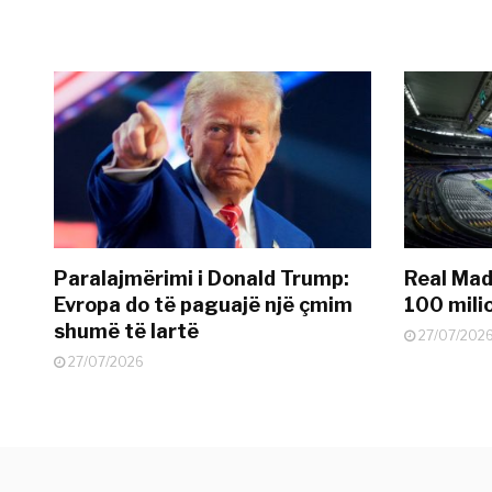
Paralajmërimi i Donald Trump:
Real Madr
Evropa do të paguajë një çmim
100 mili
shumë të lartë
27/07/202
27/07/2026