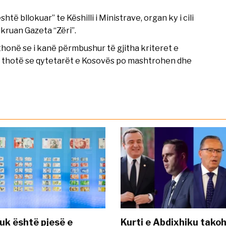
ë bllokuar” te Këshilli i Ministrave, organ ky i cili
kruan Gazeta “Zëri”.
thonë se i kanë përmbushur të gjitha kriteret e
ër thotë se qytetarët e Kosovës po mashtrohen dhe
uk është pjesë e
Kurti e Abdixhiku tako