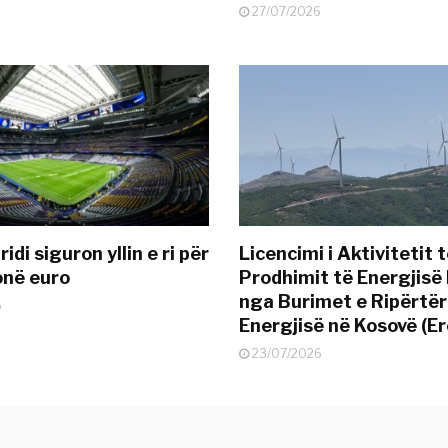
27/07/2026
idi siguron yllin e ri për
Licencimi i Aktivitetit 
onë euro
Prodhimit të Energjisë 
nga Burimet e Ripërtë
6
Energjisë në Kosovë (Er
23/07/2026