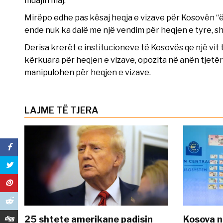
Mirëpo edhe pas kësaj heqja e vizave për Kosovën “ësht
ende nuk ka dalë me një vendim për heqjen e tyre, sh
Derisa krerët e institucioneve të Kosovës qe një vit 
kërkuara për heqjen e vizave, opozita në anën tjet
manipulohen për heqjen e vizave.
LAJME TË TJERA
25 shtete amerikane padisin
Kosova n