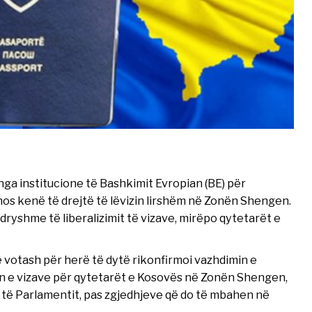
a institucione të Bashkimit Evropian (BE) për
 mos kenë të drejtë të lëvizin lirshëm në Zonën Shengen.
dryshme të liberalizimit të vizave, mirëpo qytetarët e
 votash për herë të dytë rikonfirmoi vazhdimin e
n e vizave për qytetarët e Kosovës në Zonën Shengen,
 të Parlamentit, pas zgjedhjeve që do të mbahen në