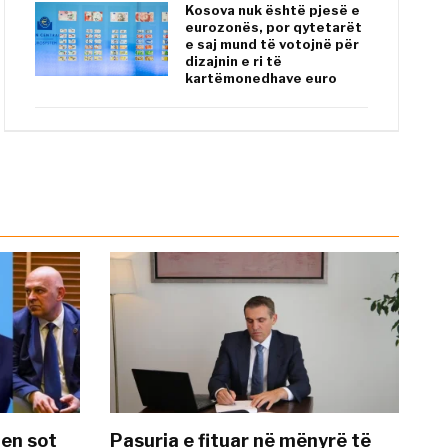
Kosova nuk është pjesë e
eurozonës, por qytetarët
e saj mund të votojnë për
dizajnin e ri të
kartëmonedhave euro
hen sot
Pasuria e fituar në mënyrë të