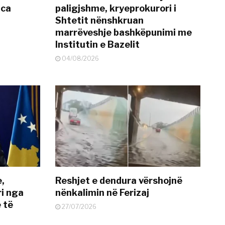
nca
paligjshme, kryeprokurori i
Shtetit nënshkruan
marrëveshje bashkëpunimi me
Institutin e Bazelit
04/08/2026
e,
Reshjet e dendura vërshojnë
i nga
nënkalimin në Ferizaj
 të
27/07/2026