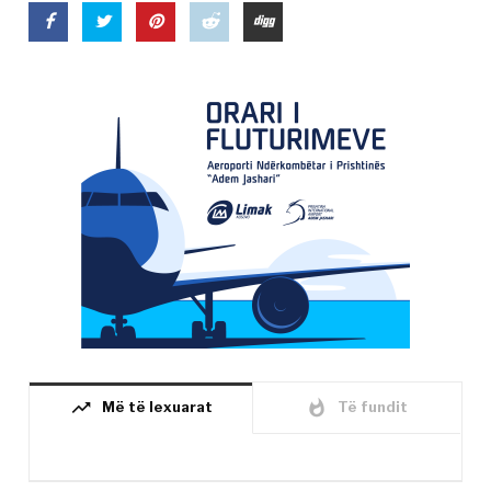
trending_up
whatshot
Më të lexuarat
Të fundit