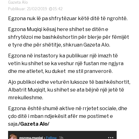
Gazeta Alo
Publikuar: 21/02/2019
15:42
Egzona nuk lë pa shfrytëzuar këtë ditë të ngrohtë.
Egzona Muqiqi kësaj here shihet se ditën e
shfrytëzoi me bashkëshortin për blerje për fëmijët
e tyre dhe për shëtitje, shkruan Gazeta Alo.
Egzona në instastory ka publikuar një imazh të
vetin ku shihet se ka veshur një fustan me ngjyra
dhe me atletet, ku duket me stil pranverorë.
Ajo publikoi edhe veturën luksoze të bashkëshortit,
Albatrit Muqiqit, ku shihet se ata bëjnë një jetë të
mrekulleshme.
Egzona është shumë aktive në rrjetet sociale, dhe
çdo ditë i mban ndjekësit afër me postimet e
saja.
/Gazeta Alo/