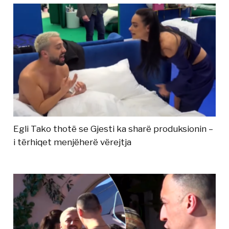
Egli Tako thotë se Gjesti ka sharë produksionin –
i tërhiqet menjëherë vërejtja