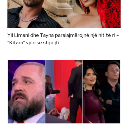
Yll Limani dhe Tayna paralajmërojnë një hit të ri –
“Kitara” vjen së shpejti