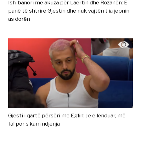
Ish-banori me akuza për Laertin dhe Rozanën: E
panë të shtrirë Gjestin dhe nuk vajtën t’ia jepnin
as dorën
Gjesti i qartë përsëri me Eglin: Je e lënduar, më
fal por s’kam ndjenja