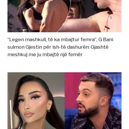
“Legen mashkull, të ka mbajtur femra”, G Bani
sulmon Gjestin për ish-të dashurën: Gjashtë
meshkuj me ju mbajtë një femër