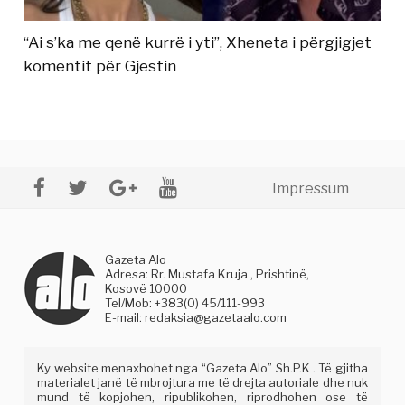
“Ai s’ka me qenë kurrë i yti”, Xheneta i përgjigjet
komentit për Gjestin
Impressum
Gazeta Alo
Adresa: Rr. Mustafa Kruja , Prishtinë,
Kosovë 10000
Tel/Mob: +383(0) 45/111-993
E-mail:
redaksia@gazetaalo.com
Ky website menaxhohet nga “Gazeta Alo” Sh.P.K . Të gjitha
materialet janë të mbrojtura me të drejta autoriale dhe nuk
mund të kopjohen, ripublikohen, riprodhohen ose të