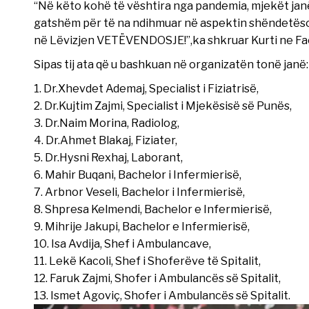
“Në këto kohë të vështira nga pandemia, mjekët janë
gatshëm për të na ndihmuar në aspektin shëndetësor,
në Lëvizjen VETËVENDOSJE!”,ka shkruar Kurti ne F
Sipas tij ata që u bashkuan në organizatën tonë janë:
1. Dr.Xhevdet Ademaj, Specialist i Fiziatrisë,
2. Dr.Kujtim Zajmi, Specialist i Mjekësisë së Punës,
3. Dr.Naim Morina, Radiolog,
4. Dr.Ahmet Blakaj, Fiziater,
5. Dr.Hysni Rexhaj, Laborant,
6. Mahir Buqani, Bachelor i Infermierisë,
7. Arbnor Veseli, Bachelor i Infermierisë,
8. Shpresa Kelmendi, Bachelor e Infermierisë,
9. Mihrije Jakupi, Bachelor e Infermierisë,
10. Isa Avdija, Shef i Ambulancave,
11. Lekë Kacoli, Shef i Shoferëve të Spitalit,
12. Faruk Zajmi, Shofer i Ambulancës së Spitalit,
13. Ismet Agoviç, Shofer i Ambulancës së Spitalit.