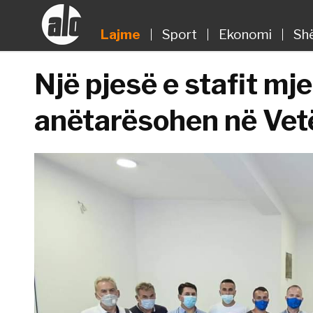
Lajme
Sport
Ekonomi
Sh
Një pjesë e stafit mj
anëtarësohen në Vet