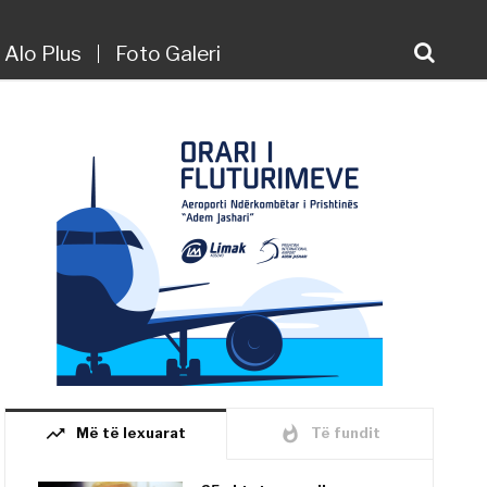
Alo Plus
Foto Galeri
trending_up
whatshot
Më të lexuarat
Të fundit