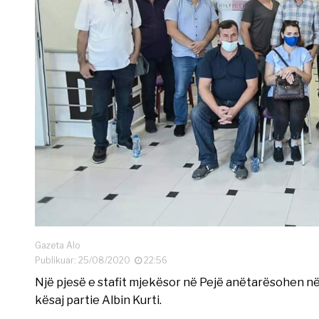
Gazeta Alo
Publikuar: 25/08/2020
22:56
Një pjesë e stafit mjekësor në Pejë anëtarësohen në L
kësaj partie Albin Kurti.