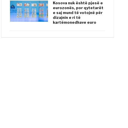
Kosova nuk është pjesë e
eurozonës, por qytetarët
e saj mund të votojnë për
dizajnin e ri të
kartëmonedhave euro