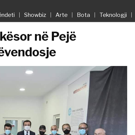
ëndeti
Showbiz
Arte
Bota
Teknologji
ekësor në Pejë
ëvendosje