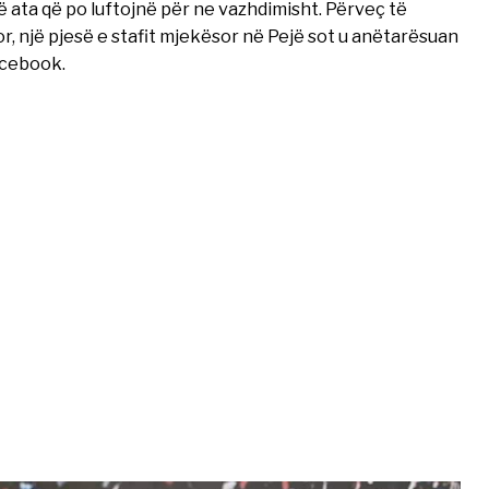
 ata që po luftojnë për ne vazhdimisht. Përveç të
 një pjesë e stafit mjekësor në Pejë sot u anëtarësuan
acebook.