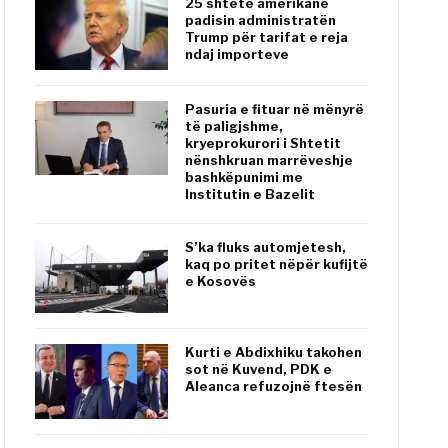
25 shtete amerikane
padisin administratën
Trump për tarifat e reja
ndaj importeve
Pasuria e fituar në mënyrë
të paligjshme,
kryeprokurori i Shtetit
nënshkruan marrëveshje
bashkëpunimi me
Institutin e Bazelit
S’ka fluks automjetesh,
kaq po pritet nëpër kufijtë
e Kosovës
Kurti e Abdixhiku takohen
sot në Kuvend, PDK e
Aleanca refuzojnë ftesën