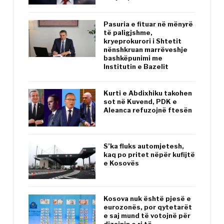
Pasuria e fituar në mënyrë
të paligjshme,
kryeprokurori i Shtetit
nënshkruan marrëveshje
bashkëpunimi me
Institutin e Bazelit
Kurti e Abdixhiku takohen
sot në Kuvend, PDK e
Aleanca refuzojnë ftesën
S’ka fluks automjetesh,
kaq po pritet nëpër kufijtë
e Kosovës
Kosova nuk është pjesë e
eurozonës, por qytetarët
e saj mund të votojnë për