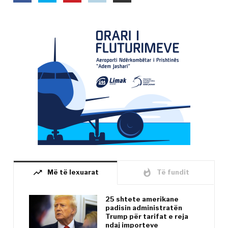
trending_up
whatshot
Më të lexuarat
Të fundit
25 shtete amerikane
padisin administratën
Trump për tarifat e reja
ndaj importeve