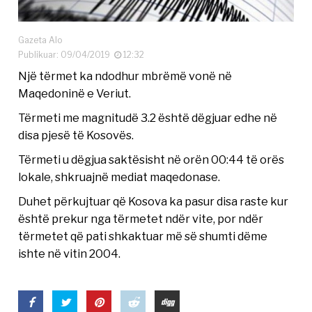
Gazeta Alo
Publikuar: 09/04/2019
12:32
Një tërmet ka ndodhur mbrëmë vonë në
Maqedoninë e Veriut.
Tërmeti me magnitudë 3.2 është dëgjuar edhe në
disa pjesë të Kosovës.
Tërmeti u dëgjua saktësisht në orën 00:44 të orës
lokale, shkruajnë mediat maqedonase.
Duhet përkujtuar që Kosova ka pasur disa raste kur
është prekur nga tërmetet ndër vite, por ndër
tërmetet që pati shkaktuar më së shumti dëme
ishte në vitin 2004.