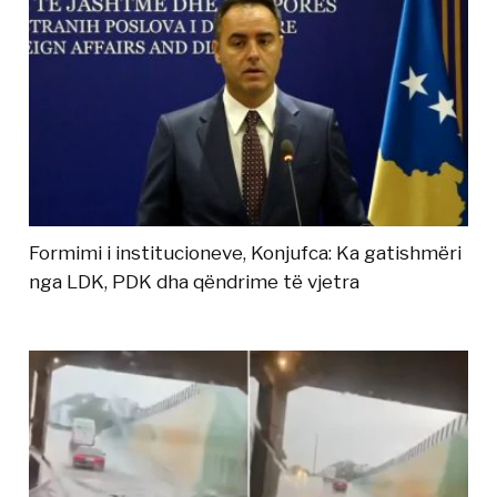
Formimi i institucioneve, Konjufca: Ka gatishmëri
nga LDK, PDK dha qëndrime të vjetra