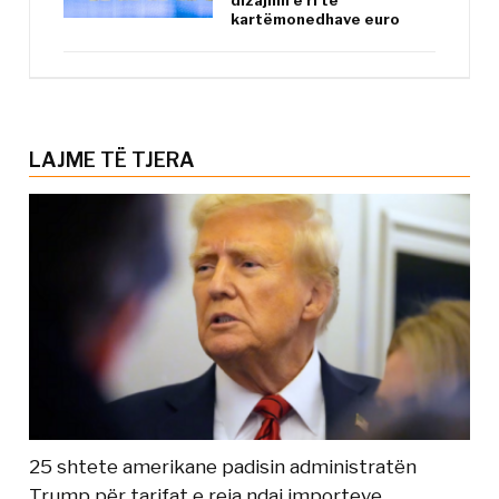
dizajnin e ri të
kartëmonedhave euro
LAJME TË TJERA
25 shtete amerikane padisin administratën
Trump për tarifat e reja ndaj importeve