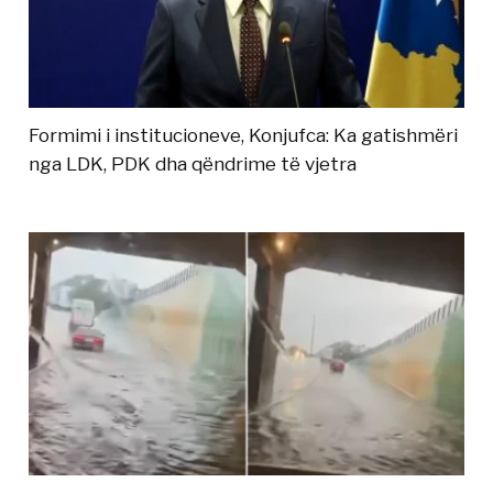
Formimi i institucioneve, Konjufca: Ka gatishmëri
nga LDK, PDK dha qëndrime të vjetra