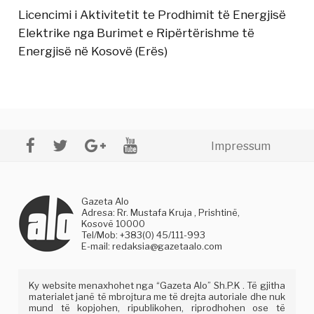
Licencimi i Aktivitetit te Prodhimit të Energjisë
Elektrike nga Burimet e Ripërtërishme të
Energjisë në Kosovë (Erës)
Impressum
Gazeta Alo
Adresa: Rr. Mustafa Kruja , Prishtinë,
Kosovë 10000
Tel/Mob: +383(0) 45/111-993
E-mail:
redaksia@gazetaalo.com
Ky website menaxhohet nga “Gazeta Alo” Sh.P.K . Të gjitha
materialet janë të mbrojtura me të drejta autoriale dhe nuk
mund të kopjohen, ripublikohen, riprodhohen ose të