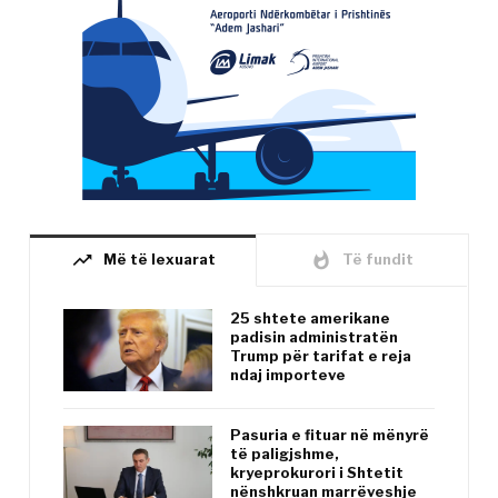
trending_up
whatshot
Më të lexuarat
Të fundit
25 shtete amerikane
padisin administratën
Trump për tarifat e reja
ndaj importeve
Pasuria e fituar në mënyrë
të paligjshme,
kryeprokurori i Shtetit
nënshkruan marrëveshje