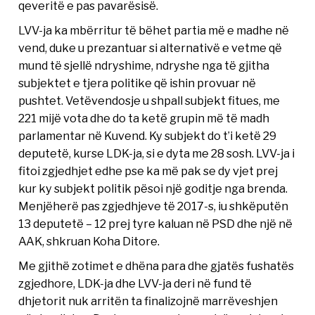
qeveritë e pas pavarësisë.
LVV-ja ka mbërritur të bëhet partia më e madhe në
vend, duke u prezantuar si alternativë e vetme që
mund të sjellë ndryshime, ndryshe nga të gjitha
subjektet e tjera politike që ishin provuar në
pushtet. Vetëvendosje u shpall subjekt fitues, me
221 mijë vota dhe do ta ketë grupin më të madh
parlamentar në Kuvend. Ky subjekt do t’i ketë 29
deputetë, kurse LDK-ja, si e dyta me 28 sosh. LVV-ja i
fitoi zgjedhjet edhe pse ka më pak se dy vjet prej
kur ky subjekt politik pësoi një goditje nga brenda.
Menjëherë pas zgjedhjeve të 2017-s, iu shkëputën
13 deputetë – 12 prej tyre kaluan në PSD dhe një në
AAK, shkruan Koha Ditore.
Me gjithë zotimet e dhëna para dhe gjatës fushatës
zgjedhore, LDK-ja dhe LVV-ja deri në fund të
dhjetorit nuk arritën ta finalizojnë marrëveshjen