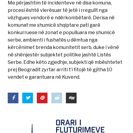
Me përjashtim të incidenteve në disa komuna,
procesi është vlerësuar të jetë i rregullt nga
vëzhgues vendorë e ndërkombëtarë. Derisa në
komunat me shumicë shqiptare pati garë
konkurruese në zonat e populluara me shumicë
serbe, ambienti i fushatës u dëmtua nga
kërcënimet brenda komunitetit serb, duke i vënë
në shënjestër subjektet politike jashtë Listës
Serbe. Edhe këto zgjedhje, subjekti që mbështetet
prej Beogradit zyrtar arriti t’i fitojë të gjitha 10
vendet e garantuara në Kuvend.