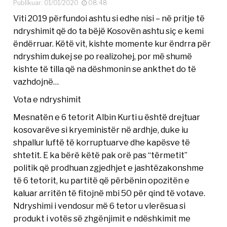
Publikuar: 01/01/2020
08:48
Viti 2019 përfundoi ashtu si edhe nisi – në pritje të
ndryshimit që do ta bëjë Kosovën ashtu siç e kemi
ëndërruar. Këtë vit, kishte momente kur ëndrra për
ndryshim dukej se po realizohej, por më shumë
kishte të tilla që na dëshmonin se ankthet do të
vazhdojnë…
Vota e ndryshimit
Mesnatën e 6 tetorit Albin Kurti u është drejtuar
kosovarëve si kryeministër në ardhje, duke iu
shpallur luftë të korruptuarve dhe kapësve të
shtetit. E ka bërë këtë pak orë pas “tërmetit”
politik që prodhuan zgjedhjet e jashtëzakonshme
të 6 tetorit, ku partitë që përbënin opozitën e
kaluar arritën të fitojnë mbi 50 për qind të votave.
Ndryshimi i vendosur më 6 tetor u vlerësua si
produkt i votës së zhgënjimit e ndëshkimit me