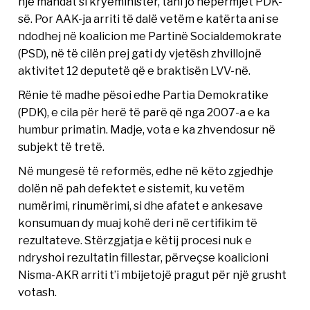
një mandat si kryeministër, tani jo nëpërmjet PDK-
së. Por AAK-ja arriti të dalë vetëm e katërta ani se
ndodhej në koalicion me Partinë Socialdemokrate
(PSD), në të cilën prej gati dy vjetësh zhvillojnë
aktivitet 12 deputetë që e braktisën LVV-në.
Rënie të madhe pësoi edhe Partia Demokratike
(PDK), e cila për herë të parë që nga 2007-a e ka
humbur primatin. Madje, vota e ka zhvendosur në
subjekt të tretë.
Në mungesë të reformës, edhe në këto zgjedhje
dolën në pah defektet e sistemit, ku vetëm
numërimi, rinumërimi, si dhe afatet e ankesave
konsumuan dy muaj kohë deri në certifikim të
rezultateve. Stërzgjatja e këtij procesi nuk e
ndryshoi rezultatin fillestar, përveçse koalicioni
Nisma-AKR arriti t’i mbijetojë pragut për një grusht
votash.