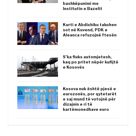
bashkëpunimi me
Institutin e Bazelit
Kurti e Abdixhiku takohen
sot në Kuvend, PDK e
Aleanca refuzojnë ftesën
S’ka fluks automjetesh,
kaq po pritet nëpër kufijtë
e Kosovës
Kosova nuk është pjesë e
eurozonës, por qytetarët
e saj mund të votojnë për
dizajnin e ri të
kartëmonedhave euro