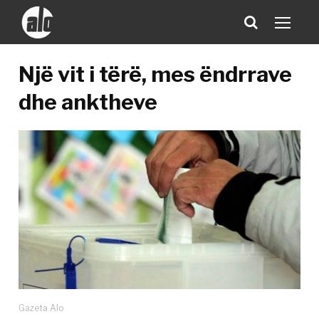
Një vit i tërë, mes ëndrrave
dhe anktheve
Gazeta Alo