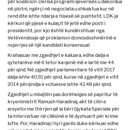
për koalicion. Derisa programi qeverisës u dakordua
në plotni, ngërçi në negociata u shkaktua kur në
rend dite ishte ndarja e hisesë së pushtetit. LDK-ja
kërkon që pjesë e kulaçit të jetë edhe posti i
presidentit, por kjo është kundërshtuar nga
Vetëvendosje që proklamon domosdoshmërinë e
nxjerrjes së një kandidati konsensual.
Krahasuar me zgjedhjet e kaluara, edhe dalja e
qytetarëve më 6 tetor ka qenë më e lartë me 44
për qind. Në zgjedhjet parlamentare të vitit 2017
dalja ishte 40,91 për qind, kurse në zgjedhjet e vitit
2014 përqindja e votuesve ishte 42,48 për qind.
Zgjedhjet u mbajtën pas dorëheqjes së papritur të
kryeministrit Ramush Haradinaj, akt të cilin e
arsyetoi me thirrjen që ia bëri Gjykata Speciale për
ta intervistuar në cilësinë e të dyshuarit për krime
lufte. Por, Haradinaj i hyri garës duke kërkuar edhe