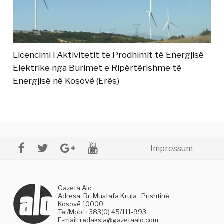
Licencimi i Aktivitetit te Prodhimit të Energjisë
Elektrike nga Burimet e Ripërtërishme të
Energjisë në Kosovë (Erës)
Impressum
Gazeta Alo
Adresa: Rr. Mustafa Kruja , Prishtinë,
Kosovë 10000
Tel/Mob: +383(0) 45/111-993
E-mail:
redaksia@gazetaalo.com