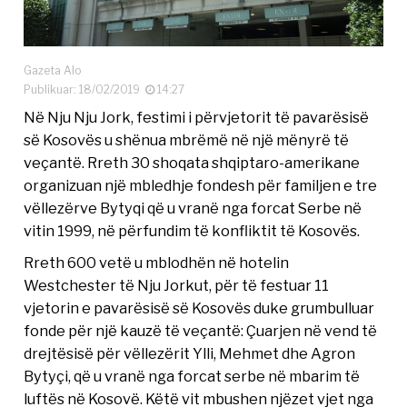
Gazeta Alo
Publikuar: 18/02/2019
14:27
Në Nju Nju Jork, festimi i përvjetorit të pavarësisë
së Kosovës u shënua mbrëmë në një mënyrë të
veçantë. Rreth 30 shoqata shqiptaro-amerikane
organizuan një mbledhje fondesh për familjen e tre
vëllezërve Bytyqi që u vranë nga forcat Serbe në
vitin 1999, në përfundim të konfliktit të Kosovës.
Rreth 600 vetë u mblodhën në hotelin
Westchester të Nju Jorkut, për të festuar 11
vjetorin e pavarësisë së Kosovës duke grumbulluar
fonde për një kauzë të veçantë: Çuarjen në vend të
drejtësisë për vëllezërit Ylli, Mehmet dhe Agron
Bytyçi, që u vranë nga forcat serbe në mbarim të
luftës në Kosovë. Këtë vit mbushen njëzet vjet nga