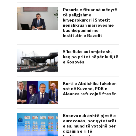
Pasuria e fituar në mënyrë
të paligjshme,
kryeprokurori i Shtetit
nënshkruan marrëveshje
bashkëpunimi me
Institutin e Bazelit
S’ka fluks automjetesh,
kaq po pritet nëpër kufijtë
e Kosovës
Kurti e Abdixhiku takohen
sot në Kuvend, PDK e
Aleanca refuzojnë ftesën
Kosova nuk është pjesë e
eurozonës, por qytetarët
e saj mund të votojnë për
dizajnin e ri të