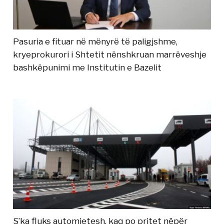
Pasuria e fituar në mënyrë të paligjshme,
kryeprokurori i Shtetit nënshkruan marrëveshje
bashkëpunimi me Institutin e Bazelit
S’ka fluks automjetesh, kaq po pritet nëpër