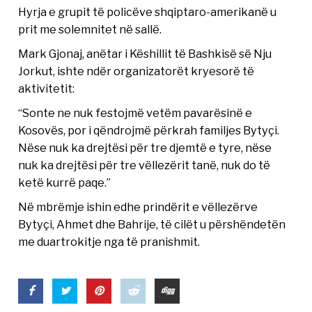
Hyrja e grupit të policëve shqiptaro-amerikanë u
prit me solemnitet në sallë.
Mark Gjonaj, anëtar i Këshillit të Bashkisë së Nju
Jorkut, ishte ndër organizatorët kryesorë të
aktivitetit:
“Sonte ne nuk festojmë vetëm pavarësinë e
Kosovës, por i qëndrojmë përkrah familjes Bytyçi.
Nëse nuk ka drejtësi për tre djemtë e tyre, nëse
nuk ka drejtësi për tre vëllezërit tanë, nuk do të
ketë kurrë paqe.”
Në mbrëmje ishin edhe prindërit e vëllezërve
Bytyçi, Ahmet dhe Bahrije, të cilët u përshëndetën
me duartrokitje nga të pranishmit.