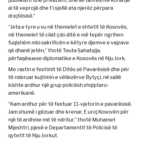
publikisht dhe privatisht, dhe se tani është koha që
ai të veprojë dhe t’i sjellë ata njerëz përpara
drejtësisë.”
“Jeta e tyre u vu në themelet e shtetit të Kosovës,
në themelet të cilat çdo ditë e më tepër ngrihen
fuqishëm mbi sakrificën e këtyre djemve e vajzave
që dhanë jetën,” thotë Teuta Sahatqija,
përfaqësuese diplomatike e Kosovës në Nju Jork.
Me rastin e festimit të Ditës së Pavarësisë dhe për
të nderuar kujtimin e vëllezërve Bytyçi, në sallë
kishte ardhur një grup policësh shqiptaro-
amerikanë.
“Kam ardhur për të festuar 11-vjetorin e pavarësisë.
Jam shumë i gëzuar dhe krenar. E uroj Kosovën për
një të ardhme më të ndritur,” thotë Muhamet
Mjeshtri, pjesë e Departamentit të Policisë të
qytetit të Nju Jorkut.