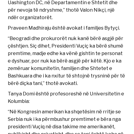
Uashington DC, në Departamentin e Shtetit dhe
për nevoja të ndryshme,” thotë Valon Nikçi, një
ndër organizatorët.
Praveen Madhiraju është avokat i familjes Bytyçi.
“Beogradi dhe prokurorët nuk kanë bërë asgjë për
çështjen. Siç dihet, Presidenti Vuçiç ka bërë shumë
premtime, madje edhe ka vënë gishtin te personat
e dyshuar, por nuk ka bërë asgjë për këtë. Kjo e ka
zemëruar komunitetin, familjen dhe Shtetet e
Bashkuara dhe i ka nxitur të shtojnë trysninë për të
bërë diçka tani,” thotë avokati.
Tanya Domi është profesoreshë në Universitetin e
Kolumbia:
“Në Kongresin amerikan ka shqetësim në rritje se
Serbia nuk i ka përmbushur premtimet e bëra nga
presidenti Vuçiq në disa takime me amerikanët,