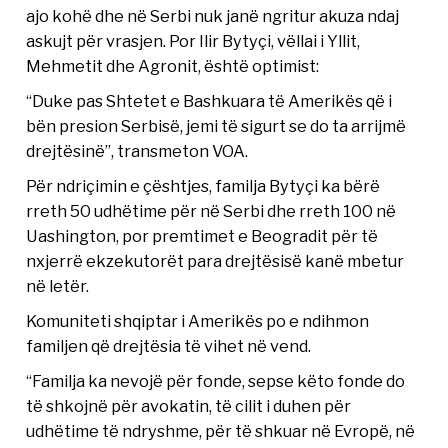
ajo kohë dhe në Serbi nuk janë ngritur akuza ndaj
askujt për vrasjen. Por Ilir Bytyçi, vëllai i Yllit,
Mehmetit dhe Agronit, është optimist:
“Duke pas Shtetet e Bashkuara të Amerikës që i
bën presion Serbisë, jemi të sigurt se do ta arrijmë
drejtësinë”, transmeton VOA.
Për ndriçimin e çështjes, familja Bytyçi ka bërë
rreth 50 udhëtime për në Serbi dhe rreth 100 në
Uashington, por premtimet e Beogradit për të
nxjerrë ekzekutorët para drejtësisë kanë mbetur
në letër.
Komuniteti shqiptar i Amerikës po e ndihmon
familjen që drejtësia të vihet në vend.
“Familja ka nevojë për fonde, sepse këto fonde do
të shkojnë për avokatin, të cilit i duhen për
udhëtime të ndryshme, për të shkuar në Evropë, në