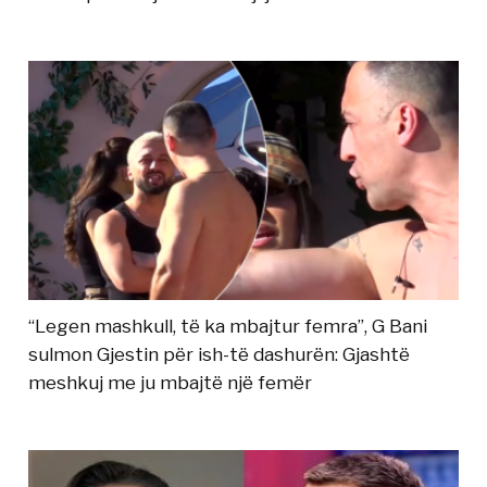
“Legen mashkull, të ka mbajtur femra”, G Bani
sulmon Gjestin për ish-të dashurën: Gjashtë
meshkuj me ju mbajtë një femër