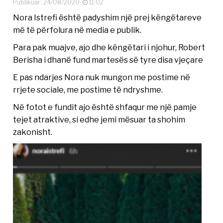
Publikuar: 24/08/2020
11:02
Nora Istrefi është padyshim një prej këngëtareve
më të përfolura në media e publik.
Para pak muajve, ajo dhe këngëtari i njohur, Robert
Berisha i dhanë fund martesës së tyre disa vjeçare
E pas ndarjes Nora nuk mungon me postime në
rrjete sociale, me postime të ndryshme.
Në fotot e fundit ajo është shfaqur me një pamje
tejet atraktive, siҫ edhe jemi mësuar ta shohim
zakonisht.