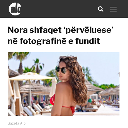
Nora shfaqet ‘përvëluese’
në fotografinë e fundit
Gazeta Alo