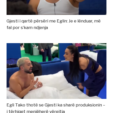
Gjesti i qartë përsëri me Eglin: Je e lënduar, më
fal por s’kam ndjenja
Egli Tako thotë se Gjesti ka sharë produksionin –
i tërhiqet menjëherë vërejtja