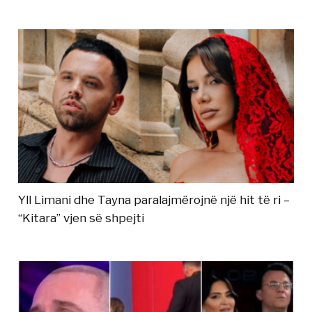
Yll Limani dhe Tayna paralajmërojnë një hit të ri –
“Kitara” vjen së shpejti