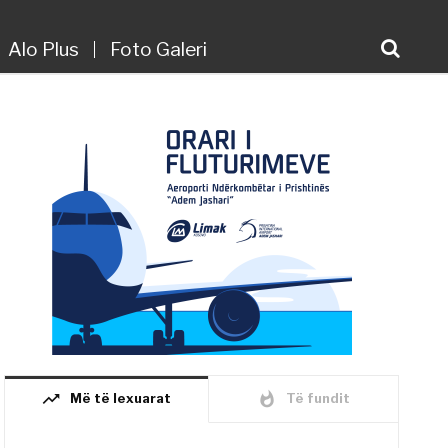
Alo Plus
Foto Galeri
trending_up
whatshot
Më të lexuarat
Të fundit