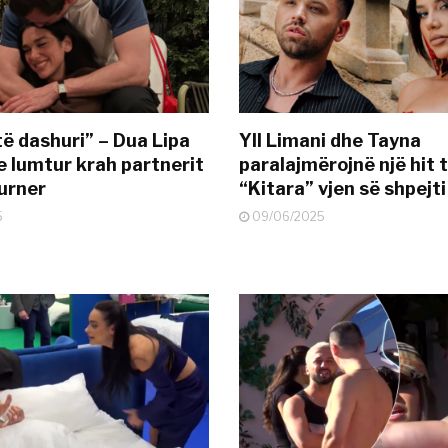
të dashuri” – Dua Lipa
Yll Limani dhe Tayna
e lumtur krah partnerit
paralajmërojnë një hit t
urner
“Kitara” vjen së shpejti
5
09/06/2025