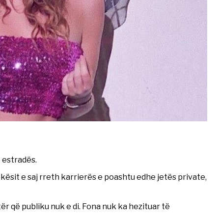
 estradës.
ësit e saj rreth karrierës e poashtu edhe jetës private,
ër që publiku nuk e di. Fona nuk ka hezituar të