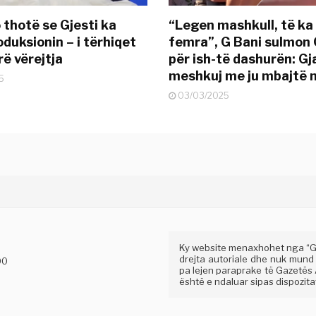
 thotë se Gjesti ka
“Legen mashkull, të ka
duksionin – i tërhiqet
femra”, G Bani sulmon 
ë vërejtja
për ish-të dashurën: G
meshkuj me ju mbajtë 
5
03/03/2025
Ky website menaxhohet nga “Gaz
drejta autoriale dhe nuk mund
00
pa lejen paraprake të Gazetës A
është e ndaluar sipas dispozitav