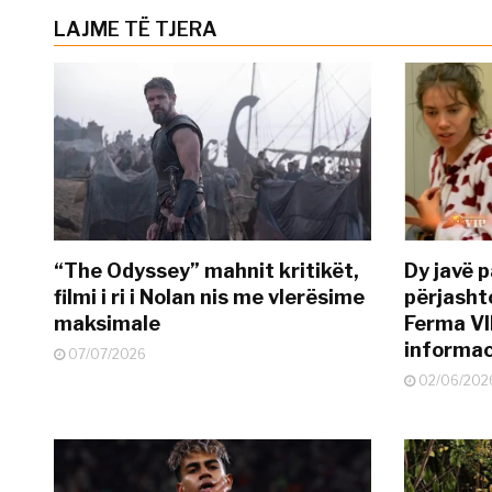
LAJME TË TJERA
“The Odyssey” mahnit kritikët,
Dy javë p
filmi i ri i Nolan nis me vlerësime
përjasht
maksimale
Ferma VI
informac
07/07/2026
02/06/202