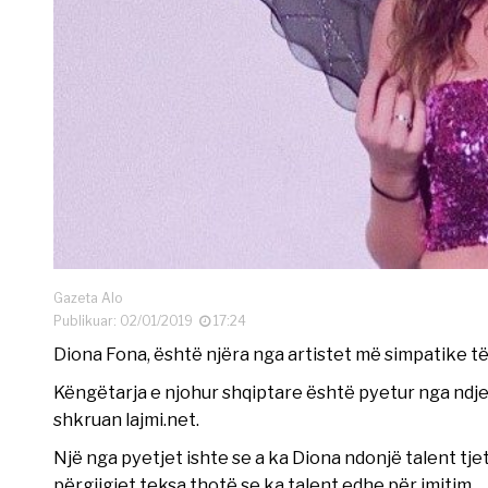
Gazeta Alo
Publikuar: 02/01/2019
17:24
Diona Fona, është njëra nga artistet më simpatike të
Këngëtarja e njohur shqiptare është pyetur nga ndjek
shkruan lajmi.net.
Një nga pyetjet ishte se a ka Diona ndonjë talent tjet
përgjigjet teksa thotë se ka talent edhe për imitim.