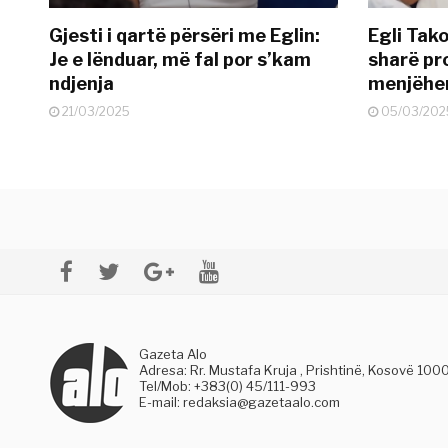
Gjesti i qartë përsëri me Eglin:
Egli Tako
Je e lënduar, më fal por s’kam
sharë pro
ndjenja
menjëher
21/03/2025
05/03/202
Gazeta Alo
Adresa: Rr. Mustafa Kruja , Prishtinë, Kosovë 100
Tel/Mob: +383(0) 45/111-993
E-mail:
redaksia@gazetaalo.com