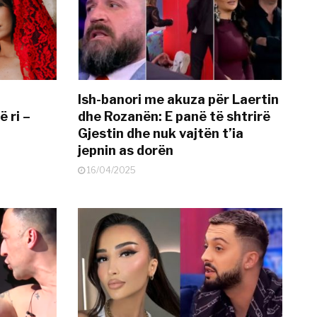
Ish-banori me akuza për Laertin
ë ri –
dhe Rozanën: E panë të shtrirë
Gjestin dhe nuk vajtën t’ia
jepnin as dorën
16/04/2025