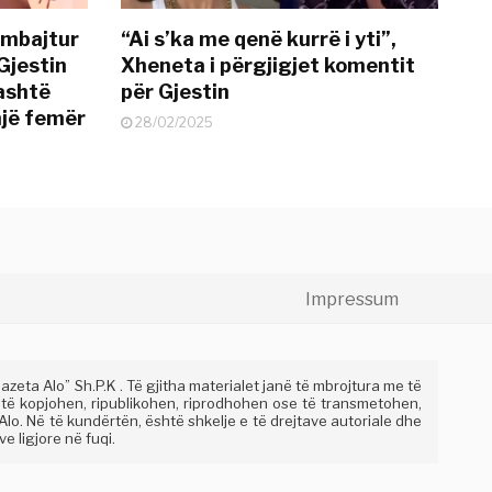
 mbajtur
“Ai s’ka me qenë kurrë i yti”,
Gjestin
Xheneta i përgjigjet komentit
jashtë
për Gjestin
një femër
28/02/2025
Impressum
eta Alo” Sh.P.K . Të gjitha materialet janë të mbrojtura me të
 të kopjohen, ripublikohen, riprodhohen ose të transmetohen,
lo. Në të kundërtën, është shkelje e të drejtave autoriale dhe
e ligjore në fuqi.