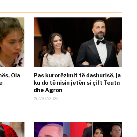
nës, Ola
Pas kurorëzimit të dashurisë, ja
e
ku do të nisin jetën si çift Teuta
dhe Agron
27/07/2025