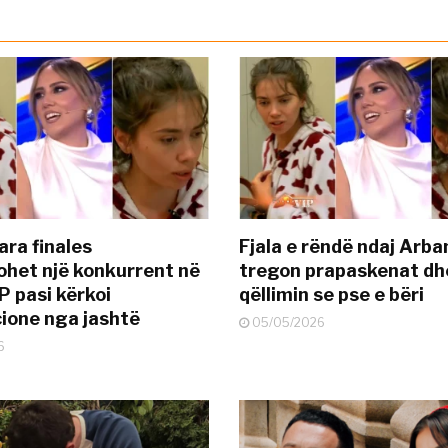
ara finales
Fjala e rëndë ndaj Arba
ohet një konkurrent në
tregon prapaskenat dh
P pasi kërkoi
qëllimin se pse e bëri
ione nga jashtë
05/05/2026
6