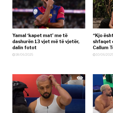
Yamal ‘kapet mat’ me të
“Kjo ësh
dashurën 13 vjet më të vjetër,
shfaqet 
dalin fotot
Callum T
18/06/2025
10/06/202