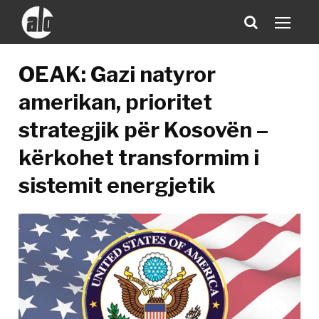
OEAK: Gazi natyror
amerikan, prioritet
strategjik për Kosovën –
kërkohet transformim i
sistemit energjetik