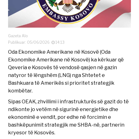
Gazeta Alo
Publikuar: 05/06/2026
14:13
Oda Ekonomike Amerikane në Kosovë (Oda
Ekonomike Amerikane në Kosovë) ka kërkuar që
Qeveria e Kosovës të vendosë qasjen në gazin
natyror të lëngshëm (LNG) nga Shtetet e
Bashkuara të Amerikës si prioritet strategjik
kombëtar.
Sipas OEAK, zhvillimi i infrastrukturës së gazit do të
ndikonte jo vetëm në sigurinë energjetike dhe
ekonominë e vendit, por edhe në forcimin e
bashkëpunimit strategjik me SHBA-në, partnerin
kryesor të Kosovës.