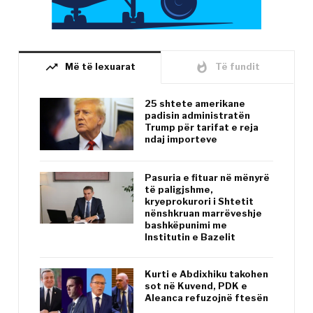
trending_up
whatshot
Më të lexuarat
Të fundit
25 shtete amerikane
padisin administratën
Trump për tarifat e reja
ndaj importeve
Pasuria e fituar në mënyrë
të paligjshme,
kryeprokurori i Shtetit
nënshkruan marrëveshje
bashkëpunimi me
Institutin e Bazelit
Kurti e Abdixhiku takohen
sot në Kuvend, PDK e
Aleanca refuzojnë ftesën