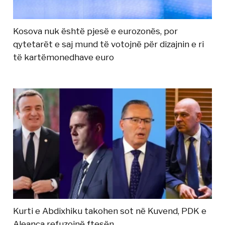
Kosova nuk është pjesë e eurozonës, por
qytetarët e saj mund të votojnë për dizajnin e ri
të kartëmonedhave euro
Kurti e Abdixhiku takohen sot në Kuvend, PDK e
Aleanca refuzojnë ftesën