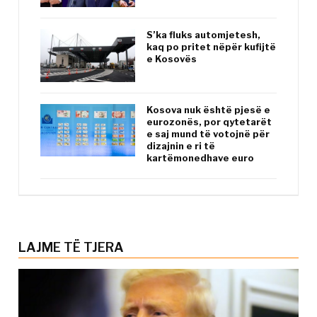
S’ka fluks automjetesh,
kaq po pritet nëpër kufijtë
e Kosovës
Kosova nuk është pjesë e
eurozonës, por qytetarët
e saj mund të votojnë për
dizajnin e ri të
kartëmonedhave euro
LAJME TË TJERA