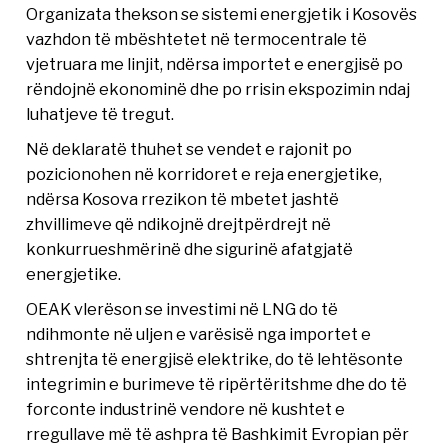
Organizata thekson se sistemi energjetik i Kosovës
vazhdon të mbështetet në termocentrale të
vjetruara me linjit, ndërsa importet e energjisë po
rëndojnë ekonominë dhe po rrisin ekspozimin ndaj
luhatjeve të tregut.
Në deklaratë thuhet se vendet e rajonit po
pozicionohen në korridoret e reja energjetike,
ndërsa Kosova rrezikon të mbetet jashtë
zhvillimeve që ndikojnë drejtpërdrejt në
konkurrueshmërinë dhe sigurinë afatgjatë
energjetike.
OEAK vlerëson se investimi në LNG do të
ndihmonte në uljen e varësisë nga importet e
shtrenjta të energjisë elektrike, do të lehtësonte
integrimin e burimeve të ripërtëritshme dhe do të
forconte industrinë vendore në kushtet e
rregullave më të ashpra të Bashkimit Evropian për