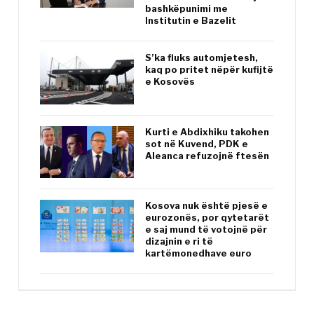
bashkëpunimi me
Institutin e Bazelit
S’ka fluks automjetesh,
kaq po pritet nëpër kufijtë
e Kosovës
Kurti e Abdixhiku takohen
sot në Kuvend, PDK e
Aleanca refuzojnë ftesën
Kosova nuk është pjesë e
eurozonës, por qytetarët
e saj mund të votojnë për
dizajnin e ri të
kartëmonedhave euro