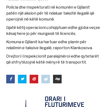
Policia dhe Inspektorati në komunën e Gjilanit
patën një aksion për të ndaluar taksitë ilegalë që
operojnë në këtë komunë.
Gjatë këtij operacioni u shqiptuan edhe gjoba veçse
kësaj here jo për mungesë të licencës.
Komuna e Gjilanit ka hartuar edhe planin për
ndalimin e taksive ilegalë, raporton Klankosova.
Drejtori i Inspekcionit paralajmëroi edhe qytetarët
që shfrytëzojnë këtë mënyrë të transportit.