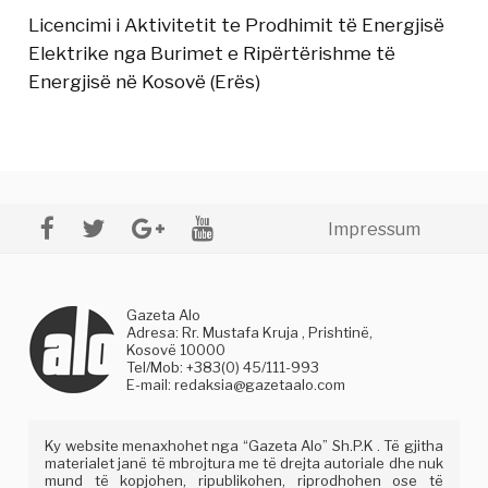
Licencimi i Aktivitetit te Prodhimit të Energjisë
Elektrike nga Burimet e Ripërtërishme të
Energjisë në Kosovë (Erës)
Impressum
Gazeta Alo
Adresa: Rr. Mustafa Kruja , Prishtinë,
Kosovë 10000
Tel/Mob: +383(0) 45/111-993
E-mail:
redaksia@gazetaalo.com
Ky website menaxhohet nga “Gazeta Alo” Sh.P.K . Të gjitha
materialet janë të mbrojtura me të drejta autoriale dhe nuk
mund të kopjohen, ripublikohen, riprodhohen ose të