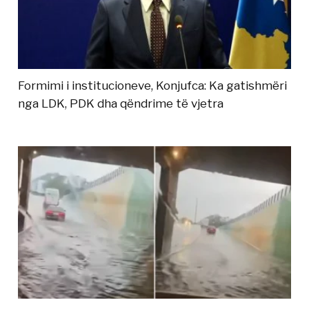
Formimi i institucioneve, Konjufca: Ka gatishmëri
nga LDK, PDK dha qëndrime të vjetra