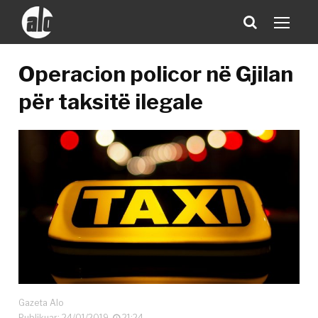
Operacion policor në Gjilan
për taksitë ilegale
Gazeta Alo
Publikuar: 24/01/2019
21:24