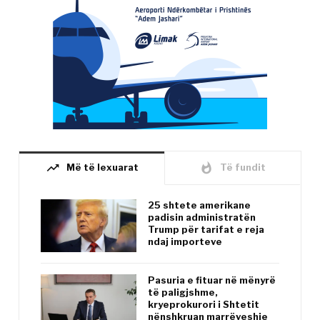
trending_up
whatshot
Më të lexuarat
Të fundit
25 shtete amerikane
padisin administratën
Trump për tarifat e reja
ndaj importeve
Pasuria e fituar në mënyrë
të paligjshme,
kryeprokurori i Shtetit
nënshkruan marrëveshje