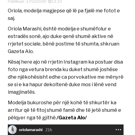
Publikuar: 27/02/2019
13:33
Oriola, modelja magjepse që lë pa fjalë me fotot e
saj.
Oriola Marashi, është modelja e shumëfolur e
estradës sonë, ajo duke qenë shumë aktive në
rrjetet sociale, bënë postime të shumta, shkruan
Gazeta Alo.
Kësaj here ajo në rrjetin Instagram ka postuar disa
foto nga vetura brenda ku duket shumë joshëse
dhe njëkohësisht edhe ca porvokative me mënyrë
se si e ka hapur dekoltenë duke mos i lënë vend
imagjinatës.
Modelja bukuroshe për një kohë të shkurtër ka
arritur që të fitoj shumë famë dhe të jetë shumë e
pëlqyer nga të gjithë.
/Gazeta Alo/