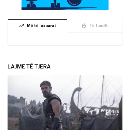
trending_up
whatshot
Më të lexuarat
Të fundit
LAJME TË TJERA