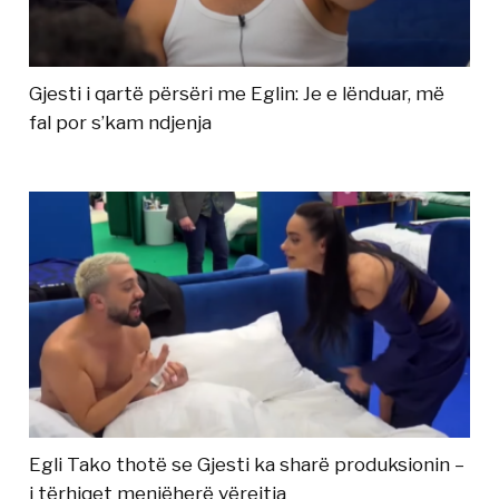
Gjesti i qartë përsëri me Eglin: Je e lënduar, më
fal por s’kam ndjenja
Egli Tako thotë se Gjesti ka sharë produksionin –
i tërhiqet menjëherë vërejtja