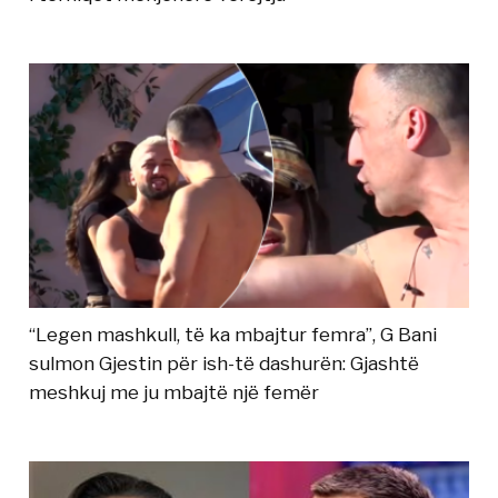
“Legen mashkull, të ka mbajtur femra”, G Bani
sulmon Gjestin për ish-të dashurën: Gjashtë
meshkuj me ju mbajtë një femër