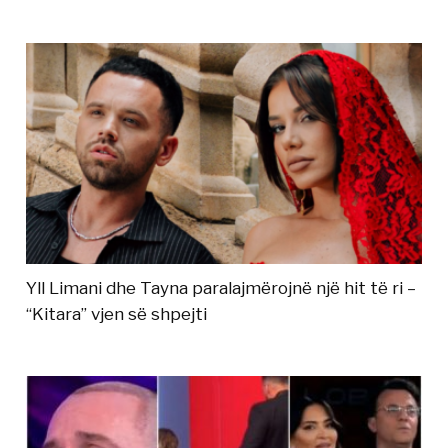
Yll Limani dhe Tayna paralajmërojnë një hit të ri –
“Kitara” vjen së shpejti