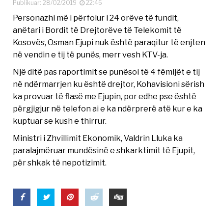
Publikuar: 28/02/2019
22:46
Personazhi më i përfolur i 24 orëve të fundit,
anëtari i Bordit të Drejtorëve të Telekomit të
Kosovës, Osman Ejupi nuk është paraqitur të enjten
në vendin e tij të punës, merr vesh KTV-ja.
Një ditë pas raportimit se punësoi të 4 fëmijët e tij
në ndërmarrjen ku është drejtor, Kohavisioni sërish
ka provuar të flasë me Ejupin, por edhe pse është
përgjigjur në telefon ai e ka ndërprerë atë kur e ka
kuptuar se kush e thirrur.
Ministri i Zhvillimit Ekonomik, Valdrin Lluka ka
paralajmëruar mundësinë e shkarktimit të Ejupit,
për shkak të nepotizimit.