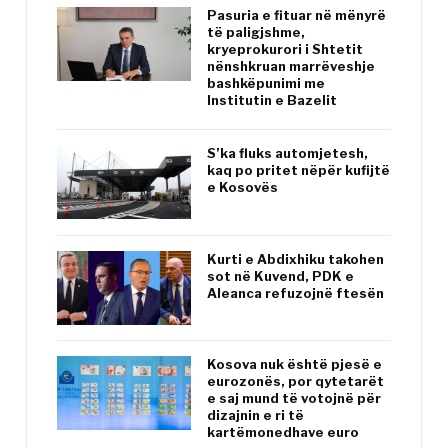
Pasuria e fituar në mënyrë
të paligjshme,
kryeprokurori i Shtetit
nënshkruan marrëveshje
bashkëpunimi me
Institutin e Bazelit
S’ka fluks automjetesh,
kaq po pritet nëpër kufijtë
e Kosovës
Kurti e Abdixhiku takohen
sot në Kuvend, PDK e
Aleanca refuzojnë ftesën
Kosova nuk është pjesë e
eurozonës, por qytetarët
e saj mund të votojnë për
dizajnin e ri të
kartëmonedhave euro