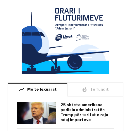
trending_up
whatshot
Më të lexuarat
Të fundit
25 shtete amerikane
padisin administratën
Trump për tarifat e reja
ndaj importeve