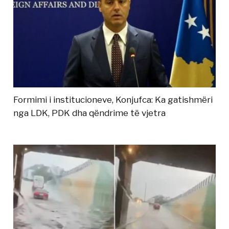
Formimi i institucioneve, Konjufca: Ka gatishmëri
nga LDK, PDK dha qëndrime të vjetra