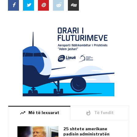
trending_up
whatshot
Më të lexuarat
Të fundit
25 shtete amerikane
padisin administratën