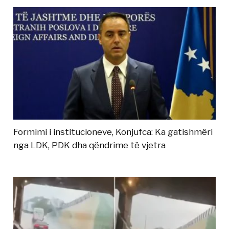
Formimi i institucioneve, Konjufca: Ka gatishmëri
nga LDK, PDK dha qëndrime të vjetra