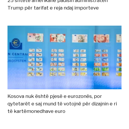
25 shtete amerikane padisin administratën
Trump për tarifat e reja ndaj importeve
Kosova nuk është pjesë e eurozonës, por
qytetarët e saj mund të votojnë për dizajnin e ri
të kartëmonedhave euro