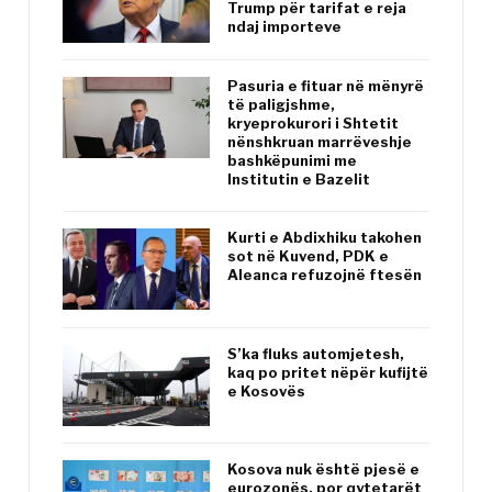
Trump për tarifat e reja
ndaj importeve
Pasuria e fituar në mënyrë
të paligjshme,
kryeprokurori i Shtetit
nënshkruan marrëveshje
bashkëpunimi me
Institutin e Bazelit
Kurti e Abdixhiku takohen
sot në Kuvend, PDK e
Aleanca refuzojnë ftesën
S’ka fluks automjetesh,
kaq po pritet nëpër kufijtë
e Kosovës
Kosova nuk është pjesë e
eurozonës, por qytetarët