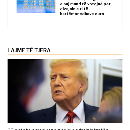
e saj mund të votojnë për
dizajnin e ri të
kartëmonedhave euro
LAJME TË TJERA