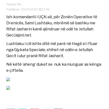
Gazeta Alo
Publikuar: 20/01/2019
13:42
Ish-komandanti i UÇK-së, për Zonën Operative të
Drenicës, Sami Lushtaku, mbrëmë së bashku me
Rifat Jasharin kanë qëndruar në odë te Jetullah
Geci,lajmi.net.
Lushtaku i cili ishte ditë më parë në Hagë si i ftuar
nga Gjykata Speciale, shihet në odën e Jetullah
Gecit i ulur pranë Rifat Jasharit.
Në këtë ‘aheng’ duket se nuk ka munguar as kënga
e çiftelia.