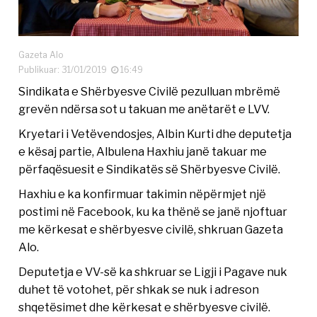
Gazeta Alo
Publikuar: 31/01/2019
16:49
Sindikata e Shërbyesve Civilë pezulluan mbrëmë
grevën ndërsa sot u takuan me anëtarët e LVV.
Kryetari i Vetëvendosjes, Albin Kurti dhe deputetja
e kësaj partie, Albulena Haxhiu janë takuar me
përfaqësuesit e Sindikatës së Shërbyesve Civilë.
Haxhiu e ka konfirmuar takimin nëpërmjet një
postimi në Facebook, ku ka thënë se janë njoftuar
me kërkesat e shërbyesve civilë, shkruan Gazeta
Alo.
Deputetja e VV-së ka shkruar se Ligji i Pagave nuk
duhet të votohet, për shkak se nuk i adreson
shqetësimet dhe kërkesat e shërbyesve civilë.