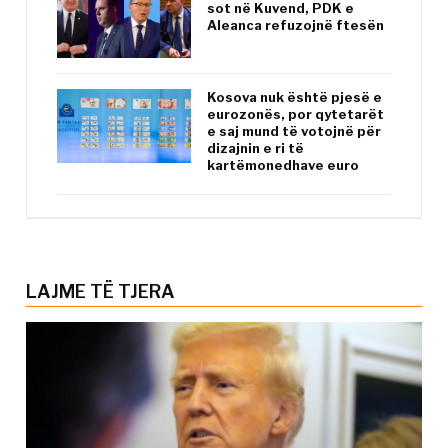
sot në Kuvend, PDK e
Aleanca refuzojnë ftesën
Kosova nuk është pjesë e
eurozonës, por qytetarët
e saj mund të votojnë për
dizajnin e ri të
kartëmonedhave euro
LAJME TË TJERA