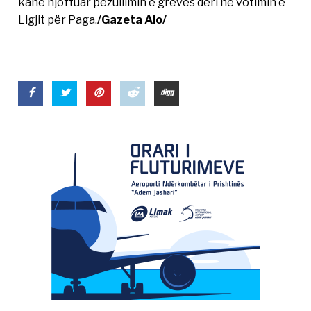
kanë njoftuar pezullimin e grevës deri në votimin e
Ligjit për Paga.
/Gazeta Alo/