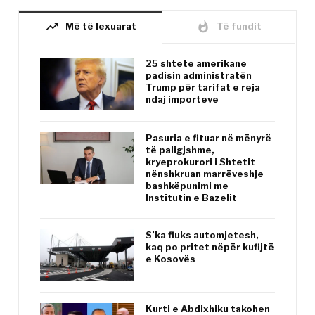
trending_up
whatshot
Më të lexuarat
Të fundit
25 shtete amerikane
padisin administratën
Trump për tarifat e reja
ndaj importeve
Pasuria e fituar në mënyrë
të paligjshme,
kryeprokurori i Shtetit
nënshkruan marrëveshje
bashkëpunimi me
Institutin e Bazelit
S’ka fluks automjetesh,
kaq po pritet nëpër kufijtë
e Kosovës
Kurti e Abdixhiku takohen