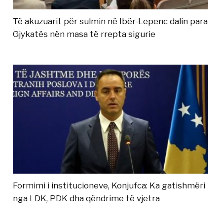
Të akuzuarit për sulmin në Ibër-Lepenc dalin para
Gjykatës nën masa të rrepta sigurie
Formimi i institucioneve, Konjufca: Ka gatishmëri
nga LDK, PDK dha qëndrime të vjetra