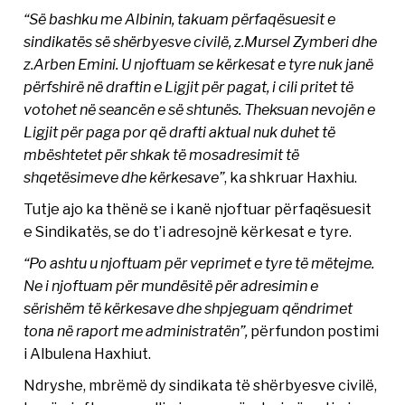
“Së bashku me Albinin, takuam përfaqësuesit e
sindikatës së shërbyesve civilë, z.Mursel Zymberi dhe
z.Arben Emini. U njoftuam se kërkesat e tyre nuk janë
përfshirë në draftin e Ligjit për pagat, i cili pritet të
votohet në seancën e së shtunës. Theksuan nevojën e
Ligjit për paga por që drafti aktual nuk duhet të
mbështetet për shkak të mosadresimit të
shqetësimeve dhe kërkesave”
, ka shkruar Haxhiu.
Tutje ajo ka thënë se i kanë njoftuar përfaqësuesit
e Sindikatës, se do t’i adresojnë kërkesat e tyre.
“Po ashtu u njoftuam për veprimet e tyre të mëtejme.
Ne i njoftuam për mundësitë për adresimin e
sërishëm të kërkesave dhe shpjeguam qëndrimet
tona në raport me administratën”,
përfundon postimi
i Albulena Haxhiut.
Ndryshe, mbrëmë dy sindikata të shërbyesve civilë,