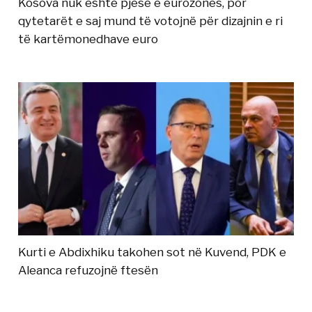
Kosova nuk është pjesë e eurozonës, por
qytetarët e saj mund të votojnë për dizajnin e ri
të kartëmonedhave euro
Kurti e Abdixhiku takohen sot në Kuvend, PDK e
Aleanca refuzojnë ftesën