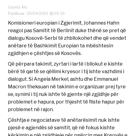
Gazeta Alo
Publikuar: 30/04/2019
09:39
Komisioneri europian i Zgjerimit, Johannes Hahn
reagoi pas Samitit të Berlinit duke thënë se pret që
dialogu Kosovë-Serbi të zhbllokohet dhe që vendet
anëtare të Bashkimit Europian ta mbështesin
zgjidhjen e çështjes së Kosovës.
Që përpara takimit, zyrtari i lartë i bllokut e kishte
bërë të qartë se qëllimi kryesor i tij ishte vazhdimi i
dialogut. Si Angela Merkel, ashtu dhe Emmanuel
Macron theksuan në takimin e organizuar prej tyre
se, synimi i tij nuk ishte të gjente një zgjidhje për
problemet e hapura, por thjesht të fliste hapur për
problemet në rajon.
Çështja e negociatave të anëtarësimit nuk ishte
pjesë e agjendës së samitit, që në fokus kishte
kërkimin e një zgjidhjeje për ngërçin mes Kosovës e