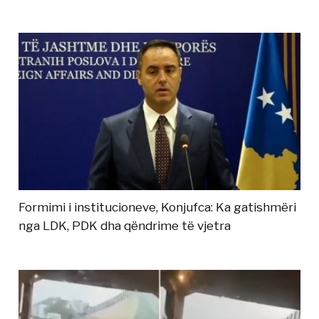
Formimi i institucioneve, Konjufca: Ka gatishmëri
nga LDK, PDK dha qëndrime të vjetra