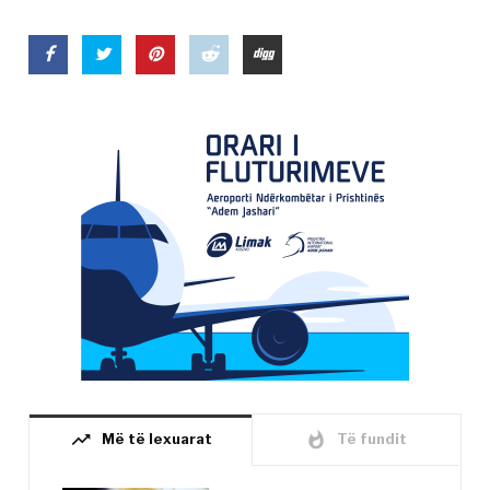
trending_up
whatshot
Më të lexuarat
Të fundit