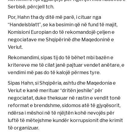
Serbisë, përcjell tch.
Por, Hahn tha dy ditë më parë, i cituar nga
“Handelsblatt”, se ka besimin që në fund të majit,
Komisioni Europian do të rekomandojë çeljen e
negociatave me Shqipërinë dhe Maqedoninë e
Veriut.
Rekomandimi, sipas tij do të bëhet mbi bazën e
kritereve me të cilat janë pajtuar vendet anëtare, e
vendimi më pas do të kalojë përmes tyre.
Sipas Hahn, si Shqipëria, ashtu dhe Maqedonia e
Veriut e kanë merituar “dritën jeshile” për
negociatat, duke theksuar në rastin e vendit tonë
reformat e brendshme, sidomos atë të gjyqësorit,
ndërsa i mëshoi në të njëjtën kohë nevojës për
luftë të mëtejshme kundër korrupsionit dhe krimit
të organizuar.