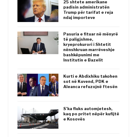
25 shtete amerikane
padisin administratën
Trump për tarifat e reja
ndaj importeve
Pasuria e fituar në mënyrë
të paligjshme,
kryeprokurori i Shtetit
nënshkruan marrëveshje
bashkëpunimi me
Institutin e Bazelit
Kurti e Abdixhiku takohen
sot në Kuvend, PDK e
Aleanca refuzojnë ftesën
S’ka fluks automjetesh,
kaq po pritet nëpër kufijtë
e Kosovës