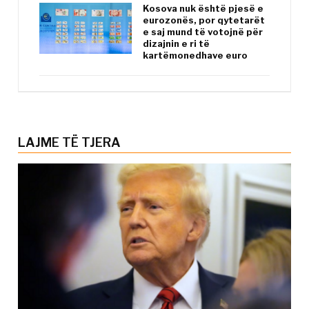
Kosova nuk është pjesë e
eurozonës, por qytetarët
e saj mund të votojnë për
dizajnin e ri të
kartëmonedhave euro
LAJME TË TJERA