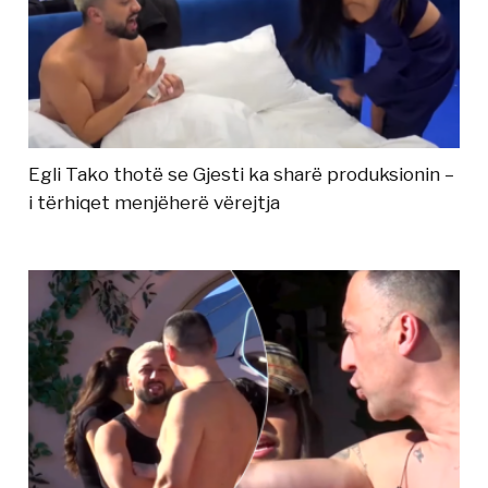
Egli Tako thotë se Gjesti ka sharë produksionin –
i tërhiqet menjëherë vërejtja