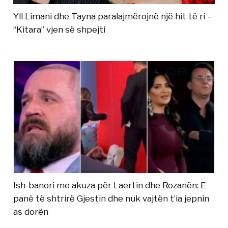
Yll Limani dhe Tayna paralajmërojnë një hit të ri –
“Kitara” vjen së shpejti
Ish-banori me akuza për Laertin dhe Rozanën: E
panë të shtrirë Gjestin dhe nuk vajtën t’ia jepnin
as dorën