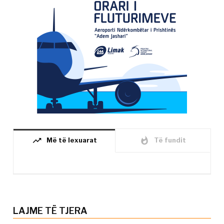
trending_up
whatshot
Më të lexuarat
Të fundit
LAJME TË TJERA