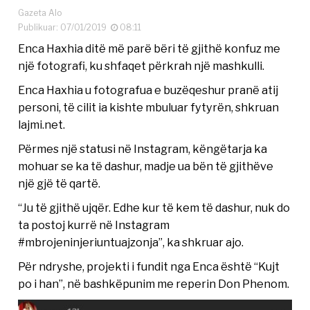
Gazeta Alo
Publikuar: 07/01/2019
08:11
Enca Haxhia ditë më parë bëri të gjithë konfuz me
një fotografi, ku shfaqet përkrah një mashkulli.
Enca Haxhia u fotografua e buzëqeshur pranë atij
personi, të cilit ia kishte mbuluar fytyrën, shkruan
lajmi.net.
Përmes një statusi në Instagram, këngëtarja ka
mohuar se ka të dashur, madje ua bën të gjithëve
një gjë të qartë.
“Ju të gjithë ujqër. Edhe kur të kem të dashur, nuk do
ta postoj kurrë në Instagram
#mbrojeninjeriuntuajzonja”, ka shkruar ajo.
Për ndryshe, projekti i fundit nga Enca është “Kujt
po i han”, në bashkëpunim me reperin Don Phenom.