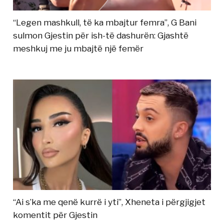
“Legen mashkull, të ka mbajtur femra”, G Bani
sulmon Gjestin për ish-të dashurën: Gjashtë
meshkuj me ju mbajtë një femër
“Ai s’ka me qenë kurrë i yti”, Xheneta i përgjigjet
komentit për Gjestin