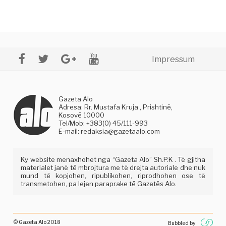
Impressum
Gazeta Alo
Adresa: Rr. Mustafa Kruja , Prishtinë,
Kosovë 10000
Tel/Mob: +383(0) 45/111-993
E-mail:
redaksia@gazetaalo.com
Ky website menaxhohet nga “Gazeta Alo” Sh.P.K . Të gjitha
materialet janë të mbrojtura me të drejta autoriale dhe nuk
mund të kopjohen, ripublikohen, riprodhohen ose të
transmetohen, pa lejen paraprake të Gazetës Alo.
© Gazeta Alo 2018
Bubbled by