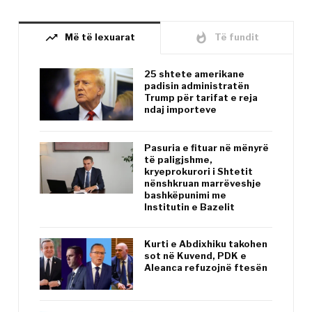
trending_up
whatshot
Më të lexuarat
Të fundit
25 shtete amerikane
padisin administratën
Trump për tarifat e reja
ndaj importeve
Pasuria e fituar në mënyrë
të paligjshme,
kryeprokurori i Shtetit
nënshkruan marrëveshje
bashkëpunimi me
Institutin e Bazelit
Kurti e Abdixhiku takohen
sot në Kuvend, PDK e
Aleanca refuzojnë ftesën