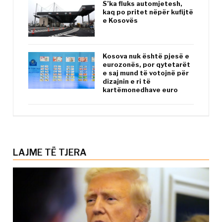
S’ka fluks automjetesh,
kaq po pritet nëpër kufijtë
e Kosovës
Kosova nuk është pjesë e
eurozonës, por qytetarët
e saj mund të votojnë për
dizajnin e ri të
kartëmonedhave euro
LAJME TË TJERA