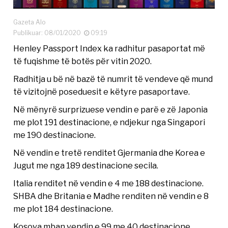
Gazeta Alo
Publikuar: 08/01/2020
09:19
Henley Passport Index ka radhitur pasaportat më
të fuqishme të botës për vitin 2020.
Radhitja u bë në bazë të numrit të vendeve që mund
të vizitojnë poseduesit e këtyre pasaportave.
Në mënyrë surprizuese vendin e parë e zë Japonia
me plot 191 destinacione, e ndjekur nga Singapori
me 190 destinacione.
Në vendin e tretë renditet Gjermania dhe Korea e
Jugut me nga 189 destinacione secila.
Italia renditet në vendin e 4 me 188 destinacione.
SHBA dhe Britania e Madhe renditen në vendin e 8
me plot 184 destinacione.
Kosova mban vendin e 99 me 40 destinacione,