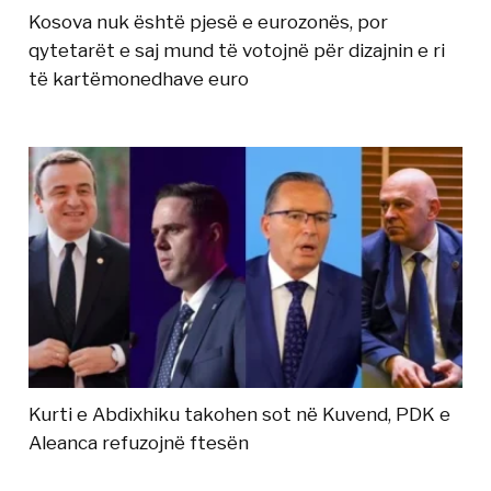
Kosova nuk është pjesë e eurozonës, por
qytetarët e saj mund të votojnë për dizajnin e ri
të kartëmonedhave euro
Kurti e Abdixhiku takohen sot në Kuvend, PDK e
Aleanca refuzojnë ftesën