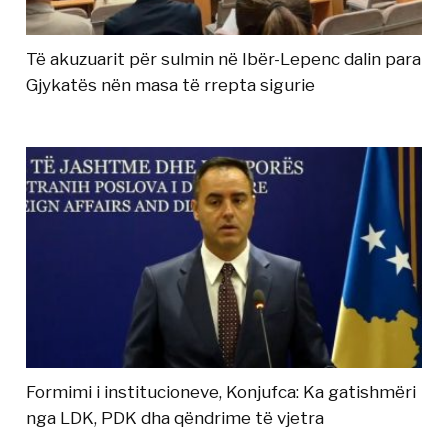
Të akuzuarit për sulmin në Ibër-Lepenc dalin para
Gjykatës nën masa të rrepta sigurie
Formimi i institucioneve, Konjufca: Ka gatishmëri
nga LDK, PDK dha qëndrime të vjetra