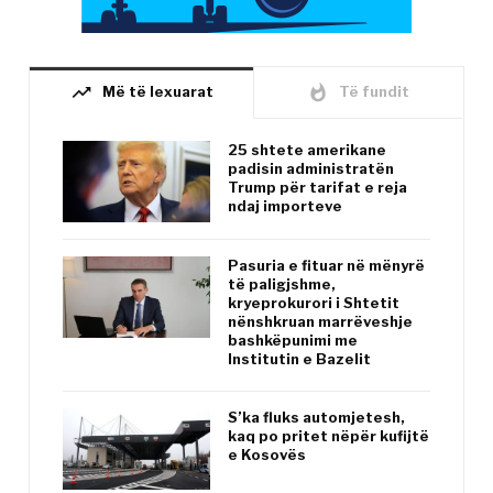
trending_up
whatshot
Më të lexuarat
Të fundit
25 shtete amerikane
padisin administratën
Trump për tarifat e reja
ndaj importeve
Pasuria e fituar në mënyrë
të paligjshme,
kryeprokurori i Shtetit
nënshkruan marrëveshje
bashkëpunimi me
Institutin e Bazelit
S’ka fluks automjetesh,
kaq po pritet nëpër kufijtë
e Kosovës