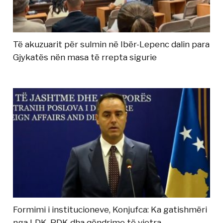
Të akuzuarit për sulmin në Ibër-Lepenc dalin para
Gjykatës nën masa të rrepta sigurie
Formimi i institucioneve, Konjufca: Ka gatishmëri
nga LDK, PDK dha qëndrime të vjetra