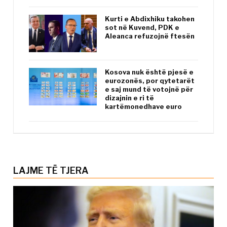
Kurti e Abdixhiku takohen
sot në Kuvend, PDK e
Aleanca refuzojnë ftesën
Kosova nuk është pjesë e
eurozonës, por qytetarët
e saj mund të votojnë për
dizajnin e ri të
kartëmonedhave euro
LAJME TË TJERA