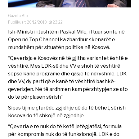
Gazeta Alo
Publikuar: 26/12/2019
23:22
Ish-Ministri i Jashtëm Paskal Milo, i ftuar sonte në
Open në Top Channel ka zbardhur skenarët e
mundshëm për situatën politike në Kosovë.
“Qeverisja e Kosovës në të gjitha variantet është e
vështirë. Mes LDK-së dhe VV e shoh të vështirë
sepse kanë programe dhe qasje të ndryshme. LDK
dhe VV, dy parti që e kanë të vështirë bashkë-
qeverisjen. Në të ardhmen kam përshtypjen se ato
do të përplasen sërish”
Sipas tij me çfarëdo zgjidhje që do të bëhet, sërish
Kosova do të shkojë në zgjedhje.
“Qeveria e re nuk do të ketë jetëgjatësi, formula
për kompromis nuk do të funksionojë. LDK e do