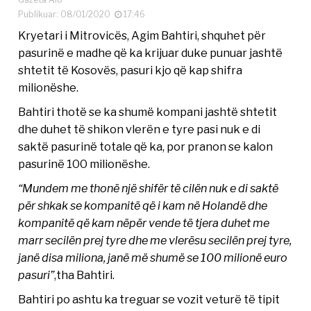
Publikuar: 08/01/2020
17:46
Kryetari i Mitrovicës, Agim Bahtiri, shquhet për
pasurinë e madhe që ka krijuar duke punuar jashtë
shtetit të Kosovës, pasuri kjo që kap shifra
milionëshe.
Bahtiri thotë se ka shumë kompani jashtë shtetit
dhe duhet të shikon vlerën e tyre pasi nuk e di
saktë pasurinë totale që ka, por pranon se kalon
pasurinë 100 milionëshe.
“Mundem me thonë një shifër të cilën nuk e di saktë
për shkak se kompanitë që i kam në Holandë dhe
kompanitë që kam nëpër vende të tjera duhet me
marr secilën prej tyre dhe me vlerësu secilën prej tyre,
janë disa miliona, janë më shumë se 100 milionë euro
pasuri”
,tha Bahtiri.
Bahtiri po ashtu ka treguar se vozit veturë të tipit