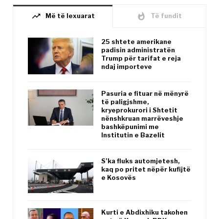
trending_up
whatshot
Më të lexuarat
Të fundit
25 shtete amerikane
padisin administratën
Trump për tarifat e reja
ndaj importeve
Pasuria e fituar në mënyrë
të paligjshme,
kryeprokurori i Shtetit
nënshkruan marrëveshje
bashkëpunimi me
Institutin e Bazelit
S’ka fluks automjetesh,
kaq po pritet nëpër kufijtë
e Kosovës
Kurti e Abdixhiku takohen