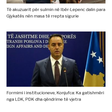
Të akuzuarit për sulmin në Ibër-Lepenc dalin para
Gjykatës nën masa të rrepta sigurie
Formimi i institucioneve, Konjufca: Ka gatishmëri
nga LDK, PDK dha qëndrime të vjetra