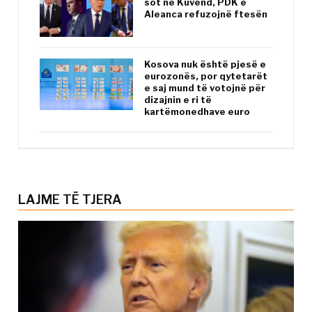
sot në Kuvend, PDK e
Aleanca refuzojnë ftesën
Kosova nuk është pjesë e
eurozonës, por qytetarët
e saj mund të votojnë për
dizajnin e ri të
kartëmonedhave euro
LAJME TË TJERA