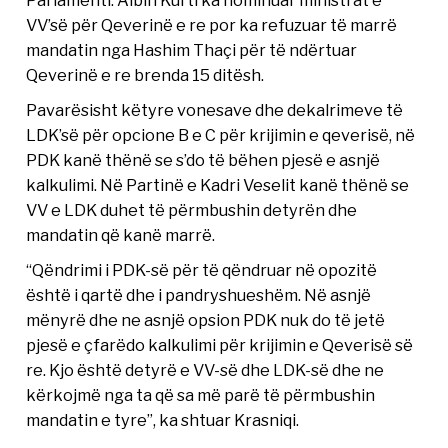
VV’së për Qeverinë e re por ka refuzuar të marrë
mandatin nga Hashim Thaçi për të ndërtuar
Qeverinë e re brenda 15 ditësh.
Pavarësisht këtyre vonesave dhe dekalrimeve të
LDK’së për opcione B e C për krijimin e qeverisë, në
PDK kanë thënë se s’do të bëhen pjesë e asnjë
kalkulimi. Në Partinë e Kadri Veselit kanë thënë se
VV e LDK duhet të përmbushin detyrën dhe
mandatin që kanë marrë.
“Qëndrimi i PDK-së për të qëndruar në opozitë
është i qartë dhe i pandryshueshëm. Në asnjë
mënyrë dhe ne asnjë opsion PDK nuk do të jetë
pjesë e çfarëdo kalkulimi për krijimin e Qeverisë së
re. Kjo është detyrë e VV-së dhe LDK-së dhe ne
kërkojmë nga ta që sa më parë të përmbushin
mandatin e tyre”, ka shtuar Krasniqi.