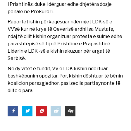
i Prishtinës, duke i dërguar edhe dhjetëra dosje
penale në Prokurori.
Raportet ishin përkeqësuar ndërmjet LDK-së e
VV’së kur në krye të Qeverisë erdhi Isa Mustafa,
ndaj të cilit kishin organizuar protesta e sulme edhe
para shtëpisë së tij në Prishtinë e Prapashticë.
Liderin e LDK -së e kishin akuzuar për argat të
Serbisë.
Në dy vitet e fundit, VV e LDK kishin ndërtuar
bashkëpunim opozitar. Por, kishin dështuar të bënin
koalicion parazgjedhor, pasi secila parti synonte të
dilte e para.