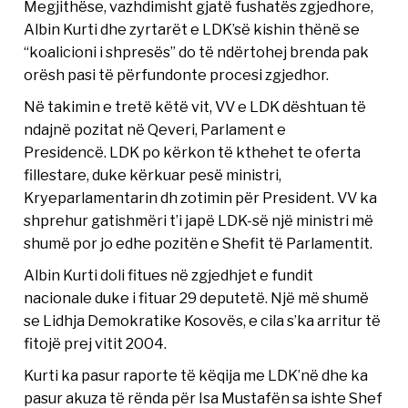
Megjithëse, vazhdimisht gjatë fushatës zgjedhore,
Albin Kurti dhe zyrtarët e LDK’së kishin thënë se
“koalicioni i shpresës” do të ndërtohej brenda pak
orësh pasi të përfundonte procesi zgjedhor.
Në takimin e tretë këtë vit, VV e LDK dështuan të
ndajnë pozitat në Qeveri, Parlament e
Presidencë. LDK po kërkon të kthehet te oferta
fillestare, duke kërkuar pesë ministri,
Kryeparlamentarin dh zotimin për President. VV ka
shprehur gatishmëri t’i japë LDK-së një ministri më
shumë por jo edhe pozitën e Shefit të Parlamentit.
Albin Kurti doli fitues në zgjedhjet e fundit
nacionale duke i fituar 29 deputetë. Një më shumë
se Lidhja Demokratike Kosovës, e cila s’ka arritur të
fitojë prej vitit 2004.
Kurti ka pasur raporte të këqija me LDK’në dhe ka
pasur akuza të rënda për Isa Mustafën sa ishte Shef