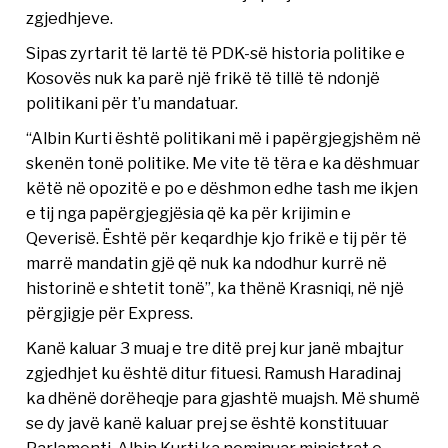
zgjedhjeve.
Sipas zyrtarit të lartë të PDK-së historia politike e
Kosovës nuk ka parë një frikë të tillë të ndonjë
politikani për t’u mandatuar.
“Albin Kurti është politikani më i papërgjegjshëm në
skenën tonë politike. Me vite të tëra e ka dëshmuar
këtë në opozitë e po e dëshmon edhe tash me ikjen
e tij nga papërgjegjësia që ka për krijimin e
Qeverisë. Është për keqardhje kjo frikë e tij për të
marrë mandatin gjë që nuk ka ndodhur kurrë në
historinë e shtetit tonë”, ka thënë Krasniqi, në një
përgjigje për Express.
Kanë kaluar 3 muaj e tre ditë prej kur janë mbajtur
zgjedhjet ku është ditur fituesi. Ramush Haradinaj
ka dhënë dorëheqje para gjashtë muajsh. Më shumë
se dy javë kanë kaluar prej se është konstituuar
Parlamenti. Albin Kurti ka nominuar ministrat e