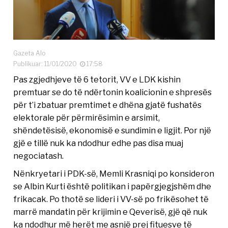
Gazeta Alo
Publikuar: 11/01/2020
17:58
Pas zgjedhjeve të 6 tetorit, VV e LDK kishin
premtuar se do të ndërtonin koalicionin e shpresës
për t’i zbatuar premtimet e dhëna gjatë fushatës
elektorale për përmirësimin e arsimit,
shëndetësisë, ekonomisë e sundimin e ligjit. Por një
gjë e tillë nuk ka ndodhur edhe pas disa muaj
negociatash.
Nënkryetari i PDK-së, Memli Krasniqi po konsideron
se Albin Kurti është politikan i papërgjegjshëm dhe
frikacak. Po thotë se lideri i VV-së po frikësohet të
marrë mandatin për krijimin e Qeverisë, gjë që nuk
ka ndodhur më herët me asnjë prej fituesve të