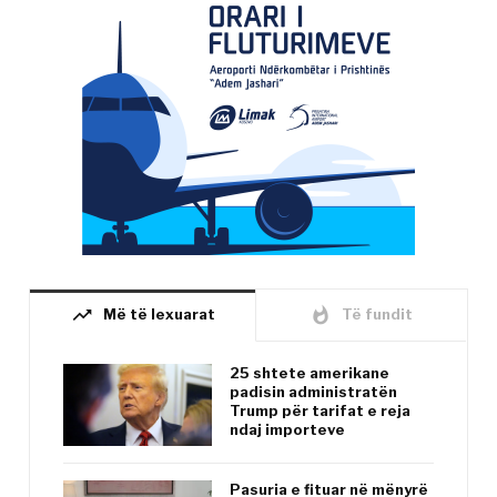
trending_up
whatshot
Më të lexuarat
Të fundit
25 shtete amerikane
padisin administratën
Trump për tarifat e reja
ndaj importeve
Pasuria e fituar në mënyrë