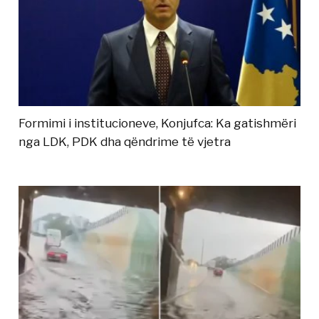
Formimi i institucioneve, Konjufca: Ka gatishmëri
nga LDK, PDK dha qëndrime të vjetra