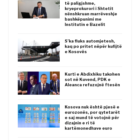
të paligjshme,
kryeprokurori i Shtetit
nënshkruan marrëveshje
bashkëpunimi me
Institutin e Bazelit
S’ka fluks automjetesh,
kaq po pritet nëpër kufijtë
e Kosovës
Kurti e Abdixhiku takohen
sot në Kuvend, PDK e
Aleanca refuzojnë ftesën
Kosova nuk është pjesë e
eurozonës, por qytetarët
e saj mund të votojnë për
dizajnin e ri të
kartëmonedhave euro