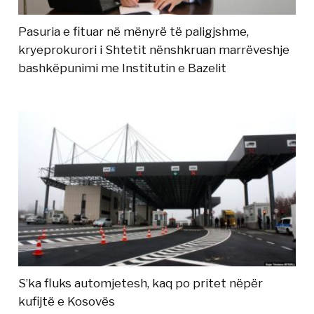
Pasuria e fituar në mënyrë të paligjshme,
kryeprokurori i Shtetit nënshkruan marrëveshje
bashkëpunimi me Institutin e Bazelit
S’ka fluks automjetesh, kaq po pritet nëpër
kufijtë e Kosovës