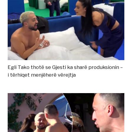
Egli Tako thotë se Gjesti ka sharë produksionin –
i tërhiqet menjëherë vërejtja