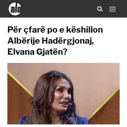
Për çfarë po e këshillon
Albërije Hadërgjonaj,
Elvana Gjatën?