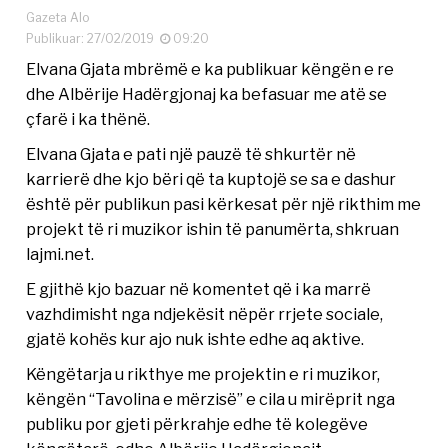
Gazeta Alo
Publikuar: 27/02/2019
09:20
Elvana Gjata mbrëmë e ka publikuar këngën e re
dhe Albërije Hadërgjonaj ka befasuar me atë se
çfarë i ka thënë.
Elvana Gjata e pati një pauzë të shkurtër në
karrierë dhe kjo bëri që ta kuptojë se sa e dashur
është për publikun pasi kërkesat për një rikthim me
projekt të ri muzikor ishin të panumërta, shkruan
lajmi.net.
E gjithë kjo bazuar në komentet që i ka marrë
vazhdimisht nga ndjekësit nëpër rrjete sociale,
gjatë kohës kur ajo nuk ishte edhe aq aktive.
Këngëtarja u rikthye me projektin e ri muzikor,
këngën “Tavolina e mërzisë” e cila u mirëprit nga
publiku por gjeti përkrahje edhe të kolegëve