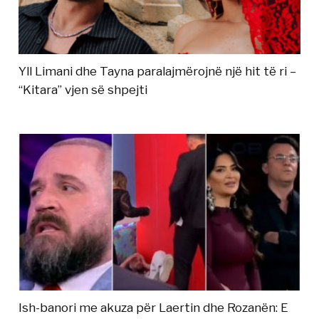
Yll Limani dhe Tayna paralajmërojnë një hit të ri –
“Kitara” vjen së shpejti
Ish-banori me akuza për Laertin dhe Rozanën: E