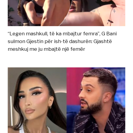
“Legen mashkull, të ka mbajtur femra”, G Bani
sulmon Gjestin për ish-të dashurën: Gjashtë
meshkuj me ju mbajtë një femër