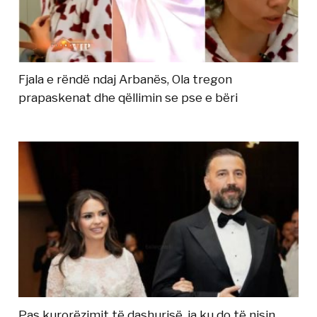
Fjala e rëndë ndaj Arbanës, Ola tregon
prapaskenat dhe qëllimin se pse e bëri
Pas kurorëzimit të dashurisë, ja ku do të nisin