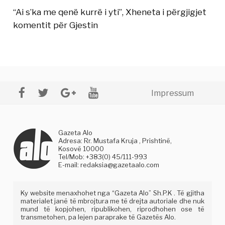
“Ai s’ka me qenë kurrë i yti”, Xheneta i përgjigjet
komentit për Gjestin
Impressum
Gazeta Alo
Adresa: Rr. Mustafa Kruja , Prishtinë,
Kosovë 10000
Tel/Mob: +383(0) 45/111-993
E-mail:
redaksia@gazetaalo.com
Ky website menaxhohet nga “Gazeta Alo” Sh.P.K . Të gjitha
materialet janë të mbrojtura me të drejta autoriale dhe nuk
mund të kopjohen, ripublikohen, riprodhohen ose të
transmetohen, pa lejen paraprake të Gazetës Alo.