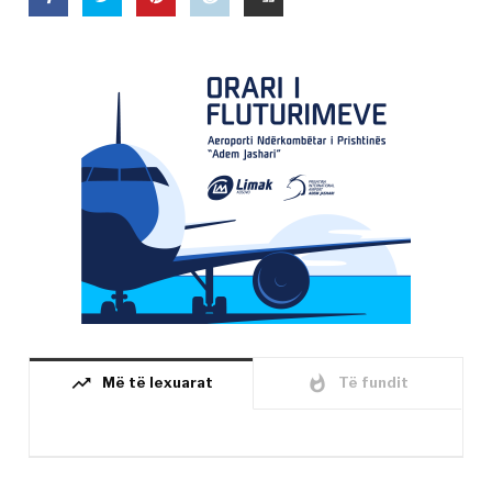
trending_up
whatshot
Më të lexuarat
Të fundit