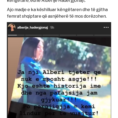
këngëtarë, edhe Albërije Hadërgjonajt.
Ajo madje e ka këshilluar këngëtaren dhe të gjitha
femrat shqiptare që asnjëherë të mos dorëzohen.