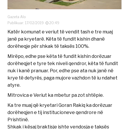
Gazeta Alo
Publikuar: 17/02/2019
20:49
Katër komunat e veriut të vendit tash e tre muaj
janë pa kryetarë. Këta të fundit kishin dhanë
dorëheqje për shkak të taksës 100%.
Mirëpo, edhe pse këta të fundit kishin dorëzuar
dorëheqjet e tyre tek niveli qendror, këta të fundit
nuk i kanë pranuar. Por, edhe pse ata nuk janë në
krye të detyrës, paga mujore vazhdon të iu ndahet
atyre.
Mitrovica e Veriut ka mbetur pa zot shtëpie.
Ka tre muaj që kryetari Goran Rakiq ka dorëzuar
dorëheqjen e tij institucioneve qendrore në
Prishtinë.
Shkak i kësaj braktisje ishte vendosja e taksës