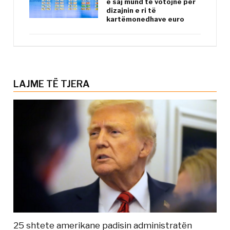
e saj mund të votojnë për
dizajnin e ri të
kartëmonedhave euro
LAJME TË TJERA
25 shtete amerikane padisin administratën