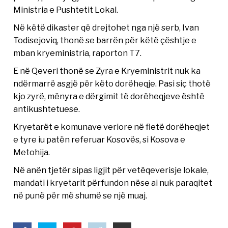
Ministria e Pushtetit Lokal.
Në këtë dikaster që drejtohet nga një serb, Ivan
Todisejoviq, thonë se barrën për këtë çështje e
mban kryeministria, raporton T7.
E në Qeveri thonë se Zyra e Kryeministrit nuk ka
ndërmarrë asgjë për këto dorëheqje. Pasi siç thotë
kjo zyrë, mënyra e dërgimit të dorëheqjeve është
antikushtetuese.
Kryetarët e komunave veriore në fletë dorëheqjet
e tyre iu patën referuar Kosovës, si Kosova e
Metohija.
Në anën tjetër sipas ligjit për vetëqeverisje lokale,
mandati i kryetarit përfundon nëse ai nuk paraqitet
në punë për më shumë se një muaj.