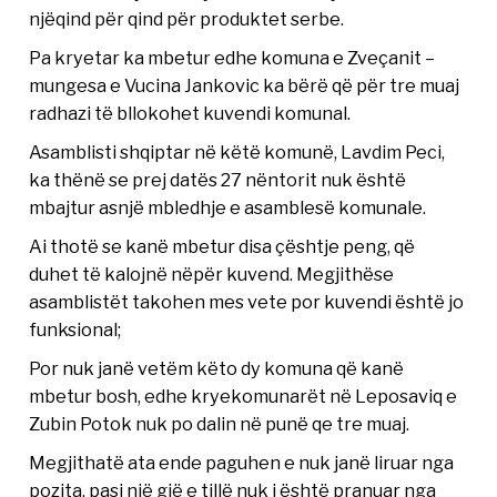
njëqind për qind për produktet serbe.
Pa kryetar ka mbetur edhe komuna e Zveçanit –
mungesa e Vucina Jankovic ka bërë që për tre muaj
radhazi të bllokohet kuvendi komunal.
Asamblisti shqiptar në këtë komunë, Lavdim Peci,
ka thënë se prej datës 27 nëntorit nuk është
mbajtur asnjë mbledhje e asamblesë komunale.
Ai thotë se kanë mbetur disa çështje peng, që
duhet të kalojnë nëpër kuvend. Megjithëse
asamblistët takohen mes vete por kuvendi është jo
funksional;
Por nuk janë vetëm këto dy komuna që kanë
mbetur bosh, edhe kryekomunarët në Leposaviq e
Zubin Potok nuk po dalin në punë qe tre muaj.
Megjithatë ata ende paguhen e nuk janë liruar nga
pozita, pasi një gjë e tillë nuk i është pranuar nga