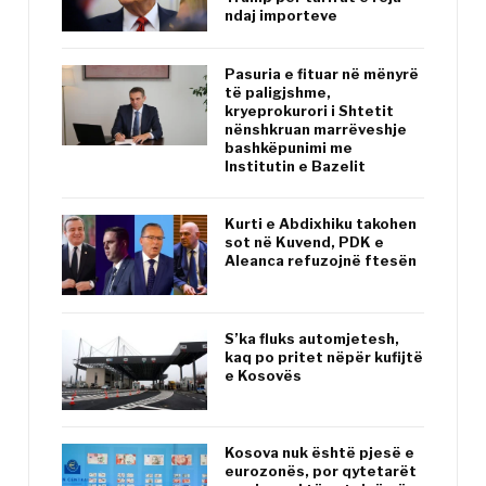
ndaj importeve
Pasuria e fituar në mënyrë
të paligjshme,
kryeprokurori i Shtetit
nënshkruan marrëveshje
bashkëpunimi me
Institutin e Bazelit
Kurti e Abdixhiku takohen
sot në Kuvend, PDK e
Aleanca refuzojnë ftesën
S’ka fluks automjetesh,
kaq po pritet nëpër kufijtë
e Kosovës
Kosova nuk është pjesë e
eurozonës, por qytetarët