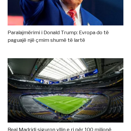
Paralajmërimi i Donald Trump: Evropa do të
paguajë një çmim shumë të lartë
Real Madridi siguron yllin e ri për 100 milionë