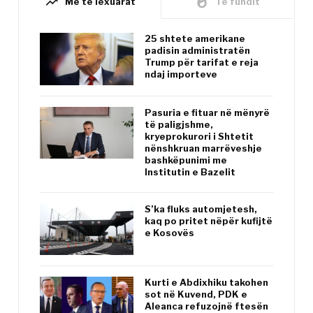
trending_up
whatshot
Më të lexuarat
Të fundit
25 shtete amerikane
padisin administratën
Trump për tarifat e reja
ndaj importeve
Pasuria e fituar në mënyrë
të paligjshme,
kryeprokurori i Shtetit
nënshkruan marrëveshje
bashkëpunimi me
Institutin e Bazelit
S’ka fluks automjetesh,
kaq po pritet nëpër kufijtë
e Kosovës
Kurti e Abdixhiku takohen
sot në Kuvend, PDK e
Aleanca refuzojnë ftesën