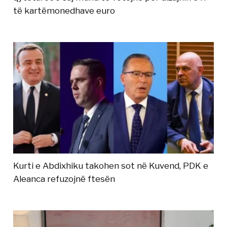
të kartëmonedhave euro
Kurti e Abdixhiku takohen sot në Kuvend, PDK e
Aleanca refuzojnë ftesën