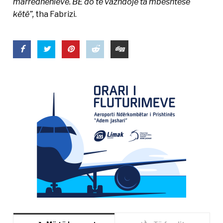
marrëdhënieve. BE do të vazhdojë ta mbështesë
këtë”,
tha Fabrizi.