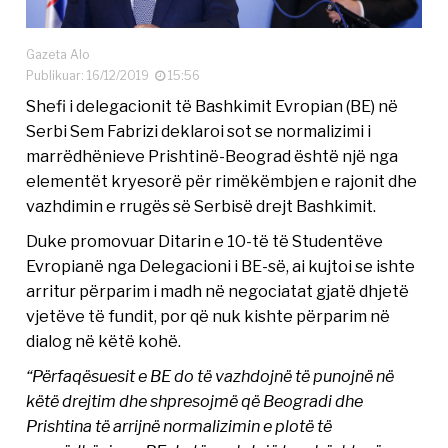
Gazeta Alo
Publikuar: 16/12/2019
15:56
Shefi i delegacionit të Bashkimit Evropian (BE) në
Serbi Sem Fabrizi deklaroi sot se normalizimi i
marrëdhënieve Prishtinë-Beograd është një nga
elementët kryesorë për rimëkëmbjen e rajonit dhe
vazhdimin e rrugës së Serbisë drejt Bashkimit.
Duke promovuar Ditarin e 10-të të Studentëve
Evropianë nga Delegacioni i BE-së, ai kujtoi se ishte
arritur përparim i madh në negociatat gjatë dhjetë
vjetëve të fundit, por që nuk kishte përparim në
dialog në këtë kohë.
“Përfaqësuesit e BE do të vazhdojnë të punojnë në
këtë drejtim dhe shpresojmë që Beogradi dhe
Prishtina të arrijnë normalizimin e plotë të