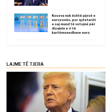
Kosova nuk është pjesë e
eurozonës, por qytetarët
e saj mund të votojnë për
dizajnin e ri të
kartëmonedhave euro
LAJME TË TJERA