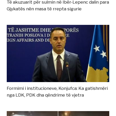
Të akuzuarit për sulmin në Ibër-Lepenc dalin para
Gjykatës nën masa të rrepta sigurie
Formimi i institucioneve, Konjufca: Ka gatishmëri
nga LDK, PDK dha qëndrime të vjetra