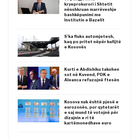
kryeprokurori i Shtetit
nënshkruan marrëveshje
bashkëpunimi me
Institutin e Bazelit
S’ka fluks automjetesh,
kaq po pritet nëpër kufijtë
e Kosovës
Kurti e Abdixhiku takohen
sot në Kuvend, PDK e
Aleanca refuzojnë ftesën
Kosova nuk është pjesë e
eurozonës, por qytetarët
e saj mund të votojnë për
dizajnin e ri të
kartëmonedhave euro