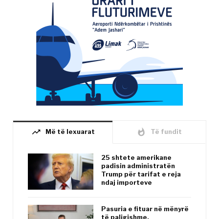
trending_up
whatshot
Më të lexuarat
Të fundit
25 shtete amerikane
padisin administratën
Trump për tarifat e reja
ndaj importeve
Pasuria e fituar në mënyrë
të paligjshme,