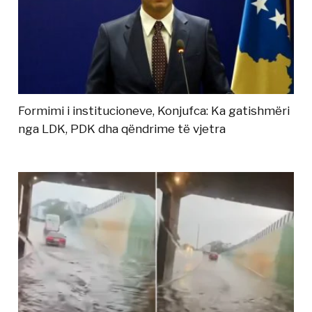
Formimi i institucioneve, Konjufca: Ka gatishmëri
nga LDK, PDK dha qëndrime të vjetra