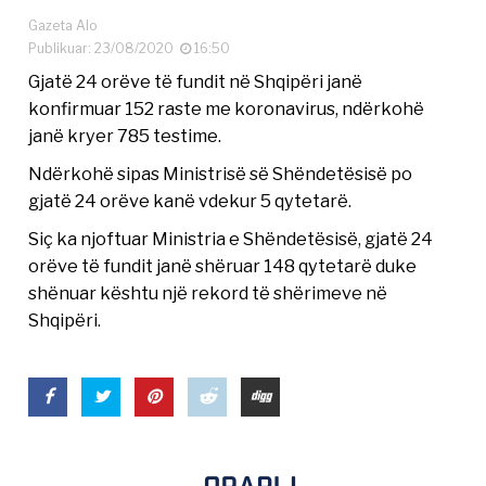
Gazeta Alo
Publikuar: 23/08/2020
16:50
Gjatë 24 orëve të fundit në Shqipëri janë
konfirmuar 152 raste me koronavirus, ndërkohë
janë kryer 785 testime.
Ndërkohë sipas Ministrisë së Shëndetësisë po
gjatë 24 orëve kanë vdekur 5 qytetarë.
Siç ka njoftuar Ministria e Shëndetësisë, gjatë 24
orëve të fundit janë shëruar 148 qytetarë duke
shënuar kështu një rekord të shërimeve në
Shqipëri.