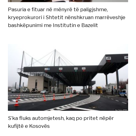
Pasuria e fituar në mënyrë të paligjshme,
kryeprokurori i Shtetit nënshkruan marrëveshje
bashkëpunimi me Institutin e Bazelit
S’ka fluks automjetesh, kaq po pritet nëpër
kufijtë e Kosovës