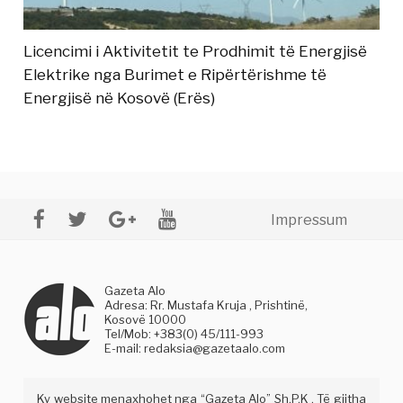
Licencimi i Aktivitetit te Prodhimit të Energjisë
Elektrike nga Burimet e Ripërtërishme të
Energjisë në Kosovë (Erës)
Impressum
Gazeta Alo
Adresa: Rr. Mustafa Kruja , Prishtinë,
Kosovë 10000
Tel/Mob: +383(0) 45/111-993
E-mail:
redaksia@gazetaalo.com
Ky website menaxhohet nga “Gazeta Alo” Sh.P.K . Të gjitha