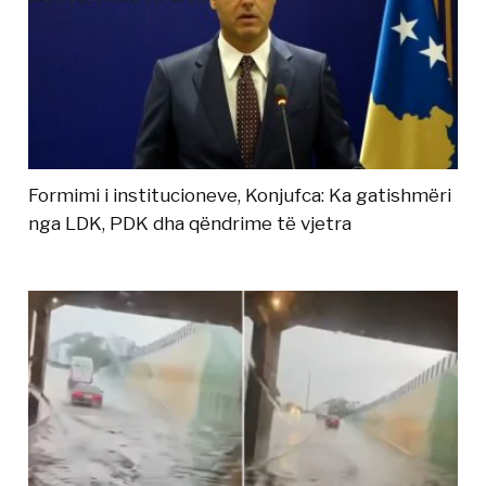
Formimi i institucioneve, Konjufca: Ka gatishmëri
nga LDK, PDK dha qëndrime të vjetra