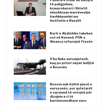
Pasuria e fituar në mënyrë
të paligjshme,
kryeprokurori i Shtetit
nënshkruan marrëveshje
bashkëpunimi me
Institutin e Bazelit
Kurti e Abdixhiku takohen
sot në Kuvend, PDK e
Aleanca refuzojnë ftesën
S’ka fluks automjetesh,
kaq po pritet nëpër kufijtë
e Kosovës
Kosova nuk është pjesë e
eurozonës, por qytetarët
e saj mund të votojnë për
dizajnin e ri të
kartëmonedhave euro