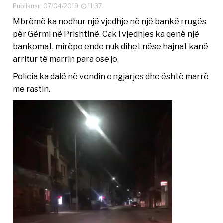
Publikuar: 07/04/2019
11:37
Mbrëmë ka nodhur një vjedhje në një bankë rrugës
për Gërmi në Prishtinë. Cak i vjedhjes ka qenë një
bankomat, mirëpo ende nuk dihet nëse hajnat kanë
arritur të marrin para ose jo.
Policia ka dalë në vendin e ngjarjes dhe është marrë
me rastin.
Video
Player