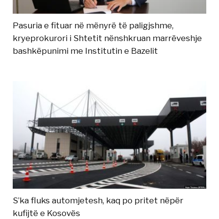
Pasuria e fituar në mënyrë të paligjshme,
kryeprokurori i Shtetit nënshkruan marrëveshje
bashkëpunimi me Institutin e Bazelit
S’ka fluks automjetesh, kaq po pritet nëpër
kufijtë e Kosovës