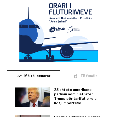
trending_up
whatshot
Më të lexuarat
Të fundit
25 shtete amerikane
padisin administratën
Trump për tarifat e reja
ndaj importeve