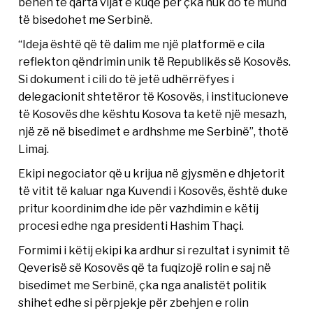
bëhen të qarta vijat e kuqe për çka nuk do të mund
të bisedohet me Serbinë.
“Ideja është që të dalim me një platformë e cila
reflekton qëndrimin unik të Republikës së Kosovës.
Si dokument i cili do të jetë udhërrëfyes i
delegacionit shtetëror të Kosovës, i institucioneve
të Kosovës dhe kështu Kosova ta ketë një mesazh,
një zë në bisedimet e ardhshme me Serbinë”, thotë
Limaj.
Ekipi negociator që u krijua në gjysmën e dhjetorit
të vitit të kaluar nga Kuvendi i Kosovës, është duke
pritur koordinim dhe ide për vazhdimin e këtij
procesi edhe nga presidenti Hashim Thaçi.
Formimi i këtij ekipi ka ardhur si rezultat i synimit të
Qeverisë së Kosovës që ta fuqizojë rolin e saj në
bisedimet me Serbinë, çka nga analistët politik
shihet edhe si përpjekje për zbehjen e rolin