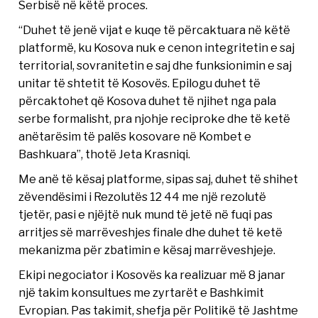
Serbisë në këtë proces.
“Duhet të jenë vijat e kuqe të përcaktuara në këtë
platformë, ku Kosova nuk e cenon integritetin e saj
territorial, sovranitetin e saj dhe funksionimin e saj
unitar të shtetit të Kosovës. Epilogu duhet të
përcaktohet që Kosova duhet të njihet nga pala
serbe formalisht, pra njohje reciproke dhe të ketë
anëtarësim të palës kosovare në Kombet e
Bashkuara”, thotë Jeta Krasniqi.
Me anë të kësaj platforme, sipas saj, duhet të shihet
zëvendësimi i Rezolutës 12 44 me një rezolutë
tjetër, pasi e njëjtë nuk mund të jetë në fuqi pas
arritjes së marrëveshjes finale dhe duhet të ketë
mekanizma për zbatimin e kësaj marrëveshjeje.
Ekipi negociator i Kosovës ka realizuar më 8 janar
një takim konsultues me zyrtarët e Bashkimit
Evropian. Pas takimit, shefja për Politikë të Jashtme