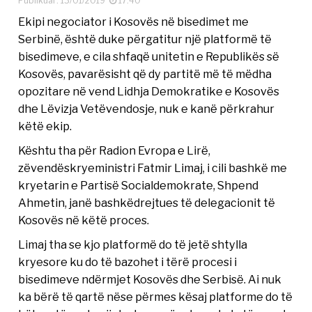
Publikuar: 13/01/2019
17:40
Ekipi negociator i Kosovës në bisedimet me
Serbinë, është duke përgatitur një platformë të
bisedimeve, e cila shfaqë unitetin e Republikës së
Kosovës, pavarësisht që dy partitë më të mëdha
opozitare në vend Lidhja Demokratike e Kosovës
dhe Lëvizja Vetëvendosje, nuk e kanë përkrahur
këtë ekip.
Kështu tha për Radion Evropa e Lirë,
zëvendëskryeministri Fatmir Limaj, i cili bashkë me
kryetarin e Partisë Socialdemokrate, Shpend
Ahmetin, janë bashkëdrejtues të delegacionit të
Kosovës në këtë proces.
Limaj tha se kjo platformë do të jetë shtylla
kryesore ku do të bazohet i tërë procesi i
bisedimeve ndërmjet Kosovës dhe Serbisë. Ai nuk
ka bërë të qartë nëse përmes kësaj platforme do të