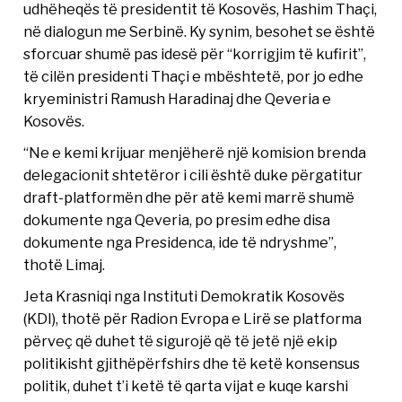
udhëheqës të presidentit të Kosovës, Hashim Thaçi,
në dialogun me Serbinë. Ky synim, besohet se është
sforcuar shumë pas idesë për “korrigjim të kufirit”,
të cilën presidenti Thaçi e mbështetë, por jo edhe
kryeministri Ramush Haradinaj dhe Qeveria e
Kosovës.
“Ne e kemi krijuar menjëherë një komision brenda
delegacionit shtetëror i cili është duke përgatitur
draft-platformën dhe për atë kemi marrë shumë
dokumente nga Qeveria, po presim edhe disa
dokumente nga Presidenca, ide të ndryshme”,
thotë Limaj.
Jeta Krasniqi nga Instituti Demokratik Kosovës
(KDI), thotë për Radion Evropa e Lirë se platforma
përveç që duhet të sigurojë që të jetë një ekip
politikisht gjithëpërfshirs dhe të ketë konsensus
politik, duhet t’i ketë të qarta vijat e kuqe karshi