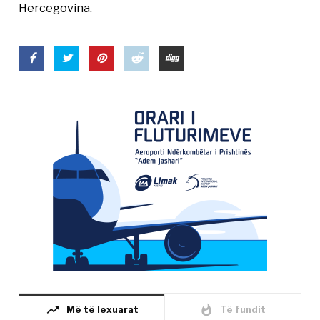
Hercegovina.
trending_up
whatshot
Më të lexuarat
Të fundit