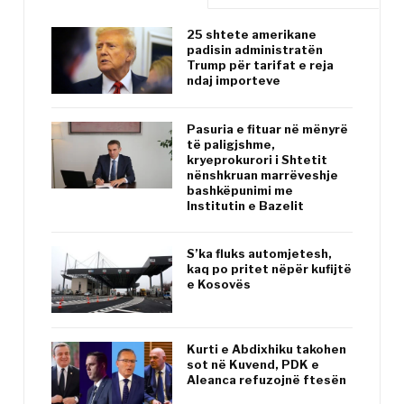
25 shtete amerikane
padisin administratën
Trump për tarifat e reja
ndaj importeve
Pasuria e fituar në mënyrë
të paligjshme,
kryeprokurori i Shtetit
nënshkruan marrëveshje
bashkëpunimi me
Institutin e Bazelit
S’ka fluks automjetesh,
kaq po pritet nëpër kufijtë
e Kosovës
Kurti e Abdixhiku takohen
sot në Kuvend, PDK e
Aleanca refuzojnë ftesën