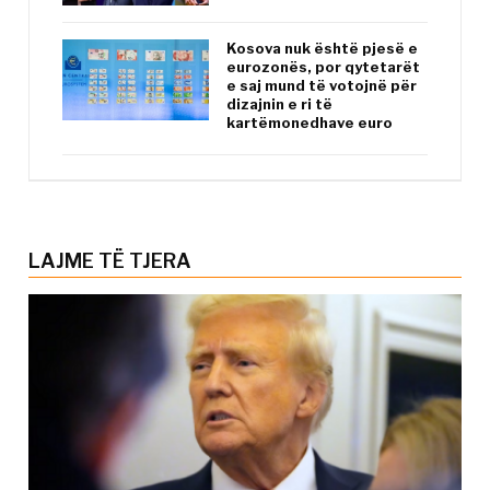
Kosova nuk është pjesë e
eurozonës, por qytetarët
e saj mund të votojnë për
dizajnin e ri të
kartëmonedhave euro
LAJME TË TJERA