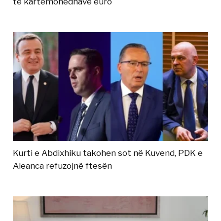
të kartëmonedhave euro
Kurti e Abdixhiku takohen sot në Kuvend, PDK e
Aleanca refuzojnë ftesën