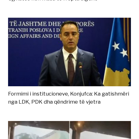
Formimi i institucioneve, Konjufca: Ka gatishmëri
nga LDK, PDK dha qëndrime të vjetra