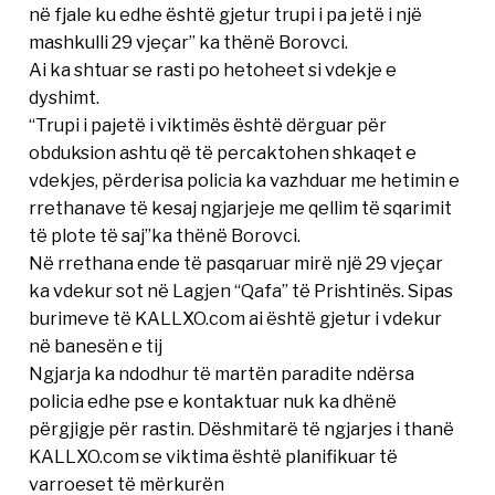
në fjale ku edhe është gjetur trupi i pa jetë i një
mashkulli 29 vjeçar” ka thënë Borovci.
Ai ka shtuar se rasti po hetoheet si vdekje e
dyshimt.
“Trupi i pajetë i viktimës është dërguar për
obduksion ashtu që të percaktohen shkaqet e
vdekjes, përderisa policia ka vazhduar me hetimin e
rrethanave të kesaj ngjarjeje me qellim të sqarimit
të plote të saj”ka thënë Borovci.
Në rrethana ende të pasqaruar mirë një 29 vjeçar
ka vdekur sot në Lagjen “Qafa” të Prishtinës. Sipas
burimeve të KALLXO.com ai është gjetur i vdekur
në banesën e tij
Ngjarja ka ndodhur të martën paradite ndërsa
policia edhe pse e kontaktuar nuk ka dhënë
përgjigje për rastin. Dëshmitarë të ngjarjes i thanë
KALLXO.com se viktima është planifikuar të
varroeset të mërkurën