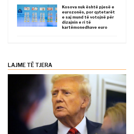
Kosova nuk është pjesë e
eurozonës, por qytetarët
e saj mund të votojnë për
dizajnin e ri të
kartëmonedhave euro
LAJME TË TJERA