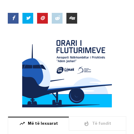
trending_up
whatshot
Më të lexuarat
Të fundit