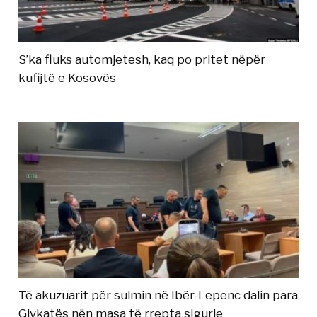
S’ka fluks automjetesh, kaq po pritet nëpër
kufijtë e Kosovës
Të akuzuarit për sulmin në Ibër-Lepenc dalin para
Gjykatës nën masa të rrepta sigurie