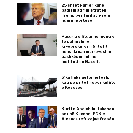
25 shtete amerikane
padisin administratën
Trump për tarifat e reja
ndaj importeve
Pasuria e fituar në mënyrë
të paligjshme,
kryeprokurori i Shtetit
nënshkruan marrëveshje
bashkëpunimi me
Institutin e Bazelit
S’ka fluks automjetesh,
kaq po pritet nëpër kufijtë
e Kosovës
Kurti e Abdixhiku takohen
sot në Kuvend, PDK e
Aleanca refuzojnë ftesën