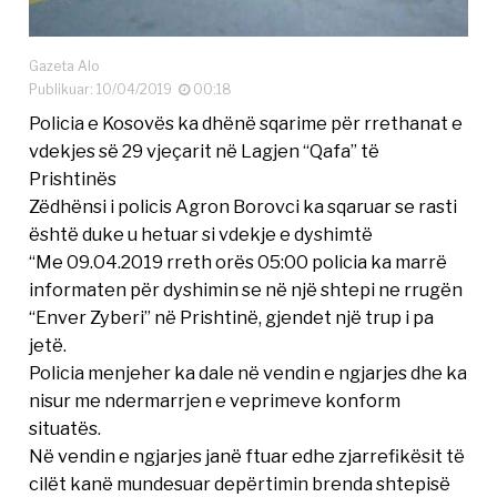
Gazeta Alo
Publikuar: 10/04/2019
00:18
Policia e Kosovës ka dhënë sqarime për rrethanat e
vdekjes së 29 vjeçarit në Lagjen “Qafa” të
Prishtinës
Zëdhënsi i policis Agron Borovci ka sqaruar se rasti
është duke u hetuar si vdekje e dyshimtë
“Me 09.04.2019 rreth orës 05:00 policia ka marrë
informaten për dyshimin se në një shtepi ne rrugën
“Enver Zyberi” në Prishtinë, gjendet një trup i pa
jetë.
Policia menjeher ka dale në vendin e ngjarjes dhe ka
nisur me ndermarrjen e veprimeve konform
situatës.
Në vendin e ngjarjes janë ftuar edhe zjarrefikësit të
cilët kanë mundesuar depërtimin brenda shtepisë