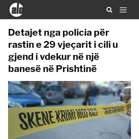
Detajet nga policia për
rastin e 29 vjeçarit i cili u
gjend i vdekur në një
banesë në Prishtinë