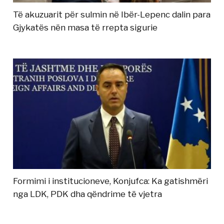
Të akuzuarit për sulmin në Ibër-Lepenc dalin para
Gjykatës nën masa të rrepta sigurie
Formimi i institucioneve, Konjufca: Ka gatishmëri
nga LDK, PDK dha qëndrime të vjetra