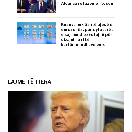
Aleanca refuzojnë ftesën
Kosova nuk është pjesë e
eurozonës, por qytetarët
e saj mund të votojnë për
dizajnin e ri të
kartëmonedhave euro
LAJME TË TJERA