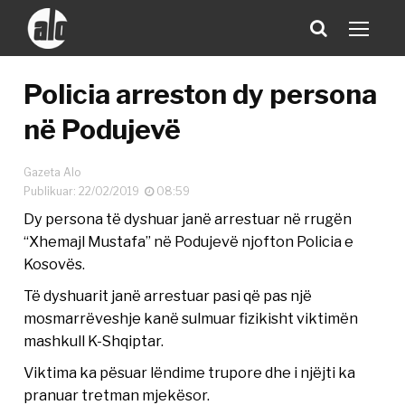
Policia arreston dy persona
në Podujevë
Gazeta Alo
Publikuar: 22/02/2019
08:59
Dy persona të dyshuar janë arrestuar në rrugën
“Xhemajl Mustafa” në Podujevë njofton Policia e
Kosovës.
Të dyshuarit janë arrestuar pasi që pas një
mosmarrëveshje kanë sulmuar fizikisht viktimën
mashkull K-Shqiptar.
Viktima ka pësuar lëndime trupore dhe i njëjti ka
pranuar tretman mjekësor.