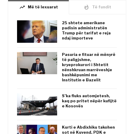
trending_up
whatshot
Më të lexuarat
Të fundit
25 shtete amerikane
padisin administratën
Trump për tarifat e reja
ndaj importeve
Pasuria e fituar në mënyrë
të paligjshme,
kryeprokurori i Shtetit
nënshkruan marrëveshje
bashkëpunimi me
Institutin e Bazelit
S’ka fluks automjetesh,
kaq po pritet nëpër kufijtë
e Kosovës
Kurti e Abdixhiku takohen
sot në Kuvend, PDK e