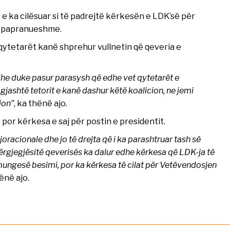
e ka cilësuar si të padrejtë kërkesën e LDK’së për
 e papranueshme.
qytetarët kanë shprehur vullnetin që qeveria e
 dhe duke pasur parasysh që edhe vet qytetarët e
gjashtë tetorit e kanë dashur këtë koalicion, ne jemi
ion”
, ka thënë ajo.
por kërkesa e saj për postin e presidentit.
racionale dhe jo të drejta që i ka parashtruar tash së
 përgjegjësitë qeverisës ka dalur edhe kërkesa që LDK-ja të
mungesë besimi, por ka kërkesa të cilat për Vetëvendosjen
hënë ajo.