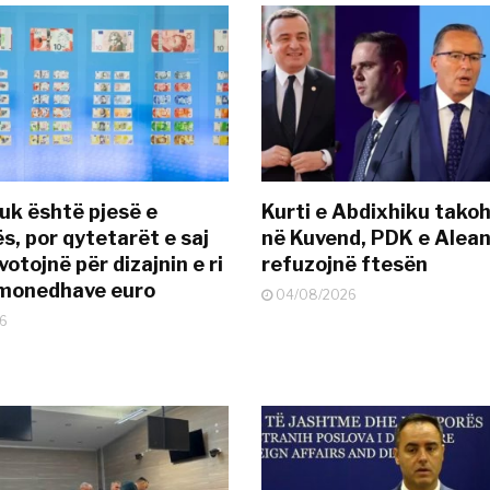
uk është pjesë e
Kurti e Abdixhiku tako
s, por qytetarët e saj
në Kuvend, PDK e Alea
otojnë për dizajnin e ri
refuzojnë ftesën
ëmonedhave euro
04/08/2026
6