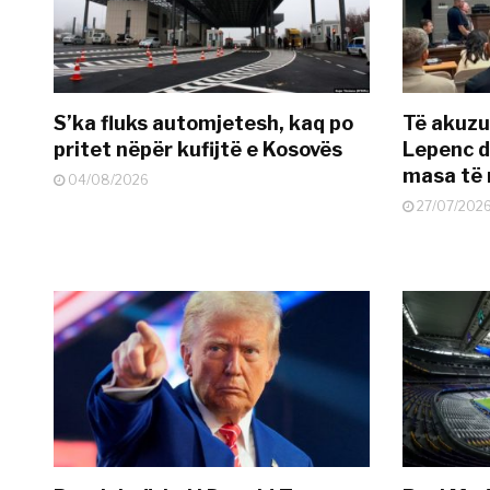
S’ka fluks automjetesh, kaq po
Të akuzua
pritet nëpër kufijtë e Kosovës
Lepenc d
masa të 
04/08/2026
27/07/202