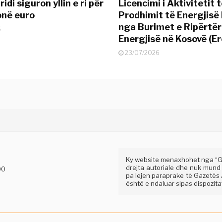
idi siguron yllin e ri për
Licencimi i Aktivitetit 
onë euro
Prodhimit të Energjisë 
nga Burimet e Ripërtë
6
Energjisë në Kosovë (Er
23/07/2026
Ky website menaxhohet nga “Gaz
drejta autoriale dhe nuk mund
00
pa lejen paraprake të Gazetës A
është e ndaluar sipas dispozitav