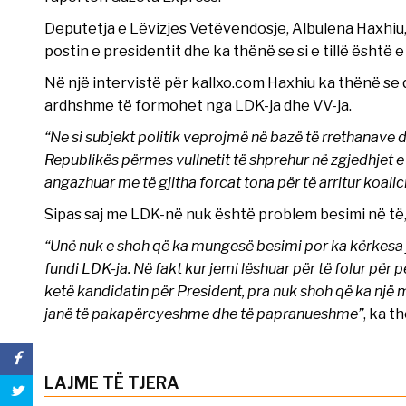
Deputetja e Lëvizjes Vetëvendosje, Albulena Haxhiu, 
postin e presidentit dhe ka thënë se si e tillë është
Në një intervistë për kallxo.com Haxhiu ka thënë se 
ardhshme të formohet nga LDK-ja dhe VV-ja.
“Ne si subjekt politik veprojmë në bazë të rrethanave
Republikës përmes vullnetit të shprehur në zgjedhjet e 
angazhuar me të gjitha forcat tona për të arritur koalic
Sipas saj me LDK-në nuk është problem besimi në të, 
“Unë nuk e shoh që ka mungesë besimi por ka kërkesa jo
fundi LDK-ja. Në fakt kur jemi lëshuar për të folur për
ketë kandidatin për President, pra nuk shoh që ka një 
janë të pakapërcyeshme dhe të papranueshme”
, ka t
LAJME TË TJERA