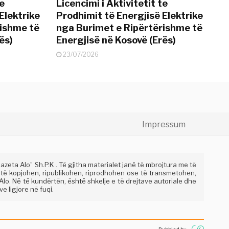
te
Licencimi i Aktivitetit te
Elektrike
Prodhimit të Energjisë Elektrike
rishme të
nga Burimet e Ripërtërishme të
ës)
Energjisë në Kosovë (Erës)
23/07/2026
Impressum
eta Alo” Sh.P.K . Të gjitha materialet janë të mbrojtura me të
 të kopjohen, ripublikohen, riprodhohen ose të transmetohen,
lo. Në të kundërtën, është shkelje e të drejtave autoriale dhe
e ligjore në fuqi.