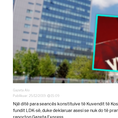
Gazeta Alo
Publikuar: 25/12/2019
15:09
Një ditë para seancës konstituive të Kuvendit të Koso
fundit LDK-së, duke deklaruar asesi se nuk do të pra
raporton Gazeta Express.