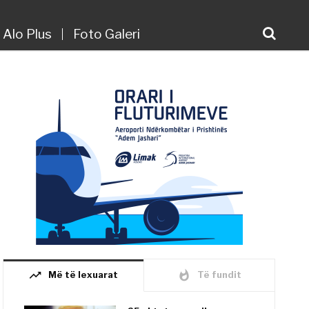
Alo Plus
Foto Galeri
trending_up
whatshot
Më të lexuarat
Të fundit