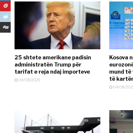
25 shtete amerikane padisin
Kosova n
administratën Trump për
eurozonë
tarifat e reja ndaj importeve
mund të v
të kart
04/08/2026
04/08/202