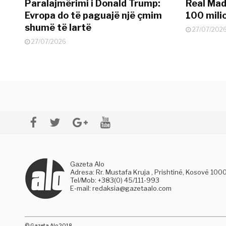
Paralajmërimi i Donald Trump:
Real Madr
Evropa do të paguajë një çmim
100 mili
shumë të lartë
27/07/202
27/07/2026
Gazeta Alo
Adresa: Rr. Mustafa Kruja , Prishtinë, Kosovë 100
Tel/Mob: +383(0) 45/111-993
E-mail:
redaksia@gazetaalo.com
© Gazeta Alo 2018