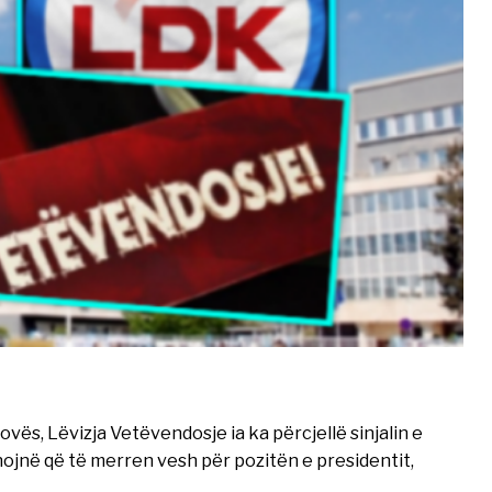
vës, Lëvizja Vetëvendosje ia ka përcjellë sinjalin e
nojnë që të merren vesh për pozitën e presidentit,