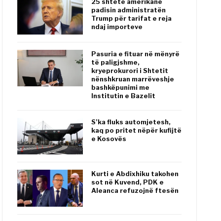
25 shtete amerikane
padisin administratën
Trump për tarifat e reja
ndaj importeve
Pasuria e fituar në mënyrë
të paligjshme,
kryeprokurori i Shtetit
nënshkruan marrëveshje
bashkëpunimi me
Institutin e Bazelit
S’ka fluks automjetesh,
kaq po pritet nëpër kufijtë
e Kosovës
Kurti e Abdixhiku takohen
sot në Kuvend, PDK e
Aleanca refuzojnë ftesën