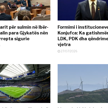
rit për sulmin në Ibër-
Formimi i institucionev
alin para Gjykatës nën
Konjufca: Ka gatishmër
rrepta sigurie
LDK, PDK dha qëndrime
vjetra
6
27/07/2026