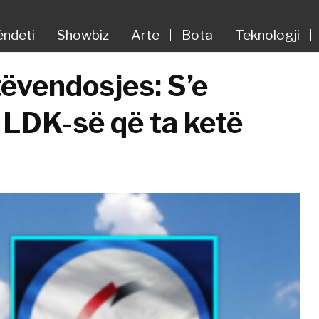
ëndeti
Showbiz
Arte
Bota
Teknologji
tëvendosjes: S’e
 LDK-së që ta ketë