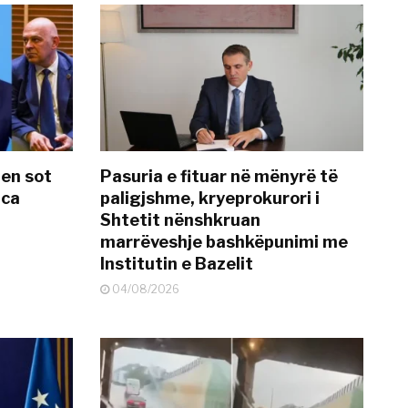
hen sot
Pasuria e fituar në mënyrë të
nca
paligjshme, kryeprokurori i
Shtetit nënshkruan
marrëveshje bashkëpunimi me
Institutin e Bazelit
04/08/2026