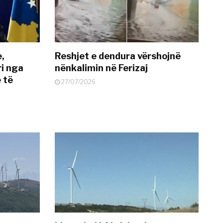
e,
Reshjet e dendura vërshojnë
i nga
nënkalimin në Ferizaj
 të
27/07/2026