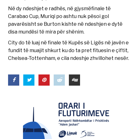
Në dy ndeshjet e radhës, në gjysmëfinale të
Carabao Cup, Muriqi po ashtu nuk pësoi gol
pavarësisht se Burton kishte në ndeshjen e dytë
disa mundësi të mira për shënim.
City do të luaj në finale të Kupës së Ligës në javën e
fundit të muajit shkurt ku do ta pret fituesin e çiftit,
Chelsea-Tottenham, e cila ndeshje zhvillohet nesër.