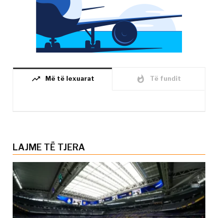
trending_up
whatshot
Më të lexuarat
Të fundit
LAJME TË TJERA