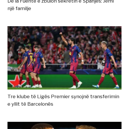
De la Fuente e zbulon sekretin e Spanjës: Jemi
një familje
Tre klube të Ligës Premier synojnë transferimin
e yllit të Barcelonës