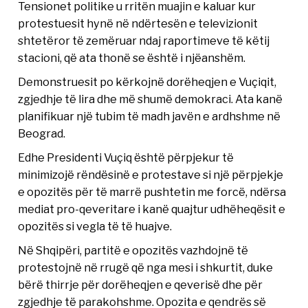
Tensionet politike u rritën muajin e kaluar kur
protestuesit hynë në ndërtesën e televizionit
shtetëror të zemëruar ndaj raportimeve të këtij
stacioni, që ata thonë se është i njëanshëm.
Demonstruesit po kërkojnë dorëheqjen e Vuçiqit,
zgjedhje të lira dhe më shumë demokraci. Ata kanë
planifikuar një tubim të madh javën e ardhshme në
Beograd.
Edhe Presidenti Vuçiq është përpjekur të
minimizojë rëndësinë e protestave si një përpjekje
e opozitës për të marrë pushtetin me forcë, ndërsa
mediat pro-qeveritare i kanë quajtur udhëheqësit e
opozitës si vegla të të huajve.
Në Shqipëri, partitë e opozitës vazhdojnë të
protestojnë në rrugë që nga mesi i shkurtit, duke
bërë thirrje për dorëheqjen e qeverisë dhe për
zgjedhje të parakohshme. Opozita e qendrës së