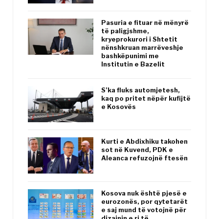
Pasuria e fituar në mënyrë
të paligjshme,
kryeprokurori i Shtetit
nënshkruan marrëveshje
bashkëpunimi me
Institutin e Bazelit
S’ka fluks automjetesh,
kaq po pritet nëpër kufijtë
e Kosovës
Kurti e Abdixhiku takohen
sot në Kuvend, PDK e
Aleanca refuzojnë ftesën
Kosova nuk është pjesë e
eurozonës, por qytetarët
e saj mund të votojnë për
dizajnin e ri të