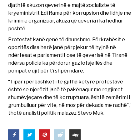
djathtë akuzon qeverinë e majtë socialiste të
kryeministrit Edi Rama për korrupsion dhe lidhje me
krimin e organizuar, akuza që qeveria i ka hedhur
poshtë.
Protestat kanë qenë të dhunshme. Përkrahësit e
opozitës disa herë janë përpjekur të hyjnë në
ndërtesat e parlamentit ose të qeverisë në Tiranë
ndërsa policia ka përdorur gaz lotsjellës dhe
pompat e ujit për t’i shpërndarë.
“Tipar i përbashkët i të gjitha këtyre protestave
është se njerëzit janë të pakënaqur me regjimet
shumëvjeçare dhe të korruptuara, është zemërimi i
grumbulluar për vite, në mos për dekada me radhë”,’
thotë analisti politik malazez Stevo Muk.