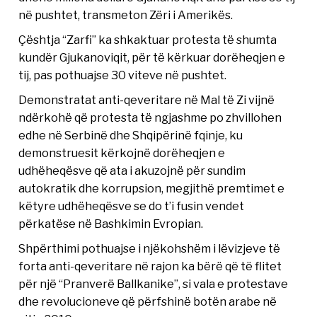
në pushtet, transmeton Zëri i Amerikës.
Çështja “Zarfi” ka shkaktuar protesta të shumta
kundër Gjukanoviqit, për të kërkuar dorëheqjen e
tij, pas pothuajse 30 viteve në pushtet.
Demonstratat anti-qeveritare në Mal të Zi vijnë
ndërkohë që protesta të ngjashme po zhvillohen
edhe në Serbinë dhe Shqipërinë fqinje, ku
demonstruesit kërkojnë dorëheqjen e
udhëheqësve që ata i akuzojnë për sundim
autokratik dhe korrupsion, megjithë premtimet e
këtyre udhëheqësve se do t’i fusin vendet
përkatëse në Bashkimin Evropian.
Shpërthimi pothuajse i njëkohshëm i lëvizjeve të
forta anti-qeveritare në rajon ka bërë që të flitet
për një “Pranverë Ballkanike”, si vala e protestave
dhe revolucioneve që përfshinë botën arabe në