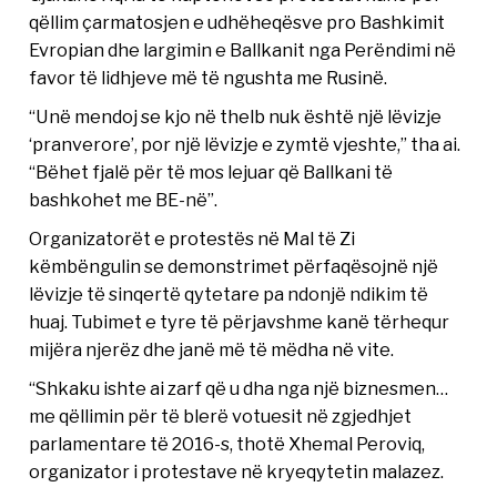
qëllim çarmatosjen e udhëheqësve pro Bashkimit
Evropian dhe largimin e Ballkanit nga Perëndimi në
favor të lidhjeve më të ngushta me Rusinë.
“Unë mendoj se kjo në thelb nuk është një lëvizje
‘pranverore’, por një lëvizje e zymtë vjeshte,” tha ai.
“Bëhet fjalë për të mos lejuar që Ballkani të
bashkohet me BE-në”.
Organizatorët e protestës në Mal të Zi
këmbëngulin se demonstrimet përfaqësojnë një
lëvizje të sinqertë qytetare pa ndonjë ndikim të
huaj. Tubimet e tyre të përjavshme kanë tërhequr
mijëra njerëz dhe janë më të mëdha në vite.
“Shkaku ishte ai zarf që u dha nga një biznesmen…
me qëllimin për të blerë votuesit në zgjedhjet
parlamentare të 2016-s, thotë Xhemal Peroviq,
organizator i protestave në kryeqytetin malazez.