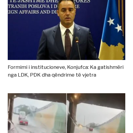
Formimi i institucioneve, Konjufca: Ka gatishmëri
nga LDK, PDK dha qëndrime të vjetra