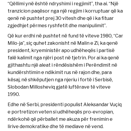
“Qëllimi ynë është ndryshimi i regjimit”, tha ai. “Një
tranzicion paqësor nga një regjim i korruptuar që ka
qenë në pushtet prej 30 vitesh dhe që i ka fituar
zgjedhjet përmes ryshfetit dhe manipulimit”.
Që kur erdhi në pushtet në fund të viteve 1980, “Car
Milo-ja”, siç quhet zakonisht në Malin e Zi, ka qenë
president, kryeministër apo udhëheqës i partisë
falë kalimit nga njëri post në tjetrin. Por ai ka qenë
gjithashtu një aleat i rëndësishëm i Perëndimit në
kundërshtimin e ndikimit rus në rajon dhe, para
kësaj, në shkëputjen nga njeriu i fortë i Serbisë,
Slobodan Millosheviq gjatë luftërave të viteve
1990.
Edhe në Serbi, presidenti populist Aleksandar Vuçiq
e portretizon veten si udhëheqës pro-evropian,
ndërkohë që përballet me akuza për frenimin e
lirive demokratike dhe të mediave në vend.