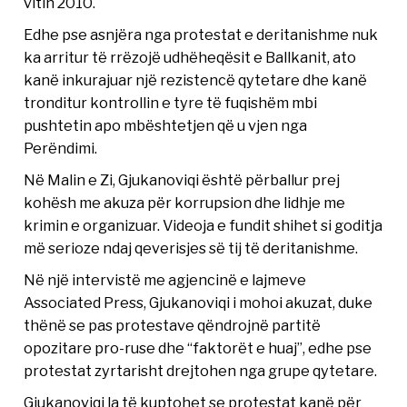
vitin 2010.
Edhe pse asnjëra nga protestat e deritanishme nuk
ka arritur të rrëzojë udhëheqësit e Ballkanit, ato
kanë inkurajuar një rezistencë qytetare dhe kanë
tronditur kontrollin e tyre të fuqishëm mbi
pushtetin apo mbështetjen që u vjen nga
Perëndimi.
Në Malin e Zi, Gjukanoviqi është përballur prej
kohësh me akuza për korrupsion dhe lidhje me
krimin e organizuar. Videoja e fundit shihet si goditja
më serioze ndaj qeverisjes së tij të deritanishme.
Në një intervistë me agjencinë e lajmeve
Associated Press, Gjukanoviqi i mohoi akuzat, duke
thënë se pas protestave qëndrojnë partitë
opozitare pro-ruse dhe “faktorët e huaj”, edhe pse
protestat zyrtarisht drejtohen nga grupe qytetare.
Gjukanoviqi la të kuptohet se protestat kanë për