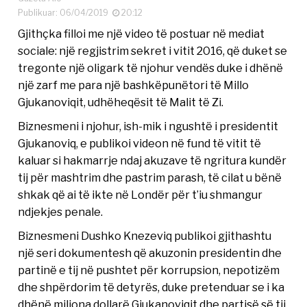
Publikuar: 06/04/2019
20:12
Gjithçka filloi me një video të postuar në mediat
sociale: një regjistrim sekret i vitit 2016, që duket se
tregonte një oligark të njohur vendës duke i dhënë
një zarf me para një bashkëpunëtori të Millo
Gjukanoviqit, udhëheqësit të Malit të Zi.
Biznesmeni i njohur, ish-mik i ngushtë i presidentit
Gjukanoviq, e publikoi videon në fund të vitit të
kaluar si hakmarrje ndaj akuzave të ngritura kundër
tij për mashtrim dhe pastrim parash, të cilat u bënë
shkak që ai të ikte në Londër për t’iu shmangur
ndjekjes penale.
Biznesmeni Dushko Knezeviq publikoi gjithashtu
një seri dokumentesh që akuzonin presidentin dhe
partinë e tij në pushtet për korrupsion, nepotizëm
dhe shpërdorim të detyrës, duke pretenduar se i ka
dhënë miliona dollarë Gjukanoviqit dhe partisë së tij