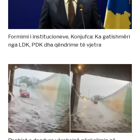
Formimi i institucioneve, Konjufca: Ka gatishmëri
nga LDK, PDK dha qëndrime të vjetra