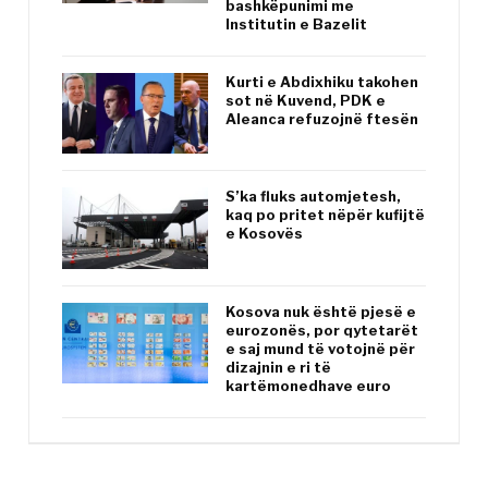
bashkëpunimi me
Institutin e Bazelit
Kurti e Abdixhiku takohen
sot në Kuvend, PDK e
Aleanca refuzojnë ftesën
S’ka fluks automjetesh,
kaq po pritet nëpër kufijtë
e Kosovës
Kosova nuk është pjesë e
eurozonës, por qytetarët
e saj mund të votojnë për
dizajnin e ri të
kartëmonedhave euro