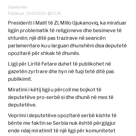
Gazeta Alo
Publikuar: 29/12/2019
13:36
Presidenti i Malit të Zi, Millo Gjukanoviq, ka miratuar
ligjin problematik të religjoneve dhe besimeve të
shtunën, një ditë pas trazirave në seancën
parlamentare ku u larguan dhunshëm disa deputetë
opozitarë për shkak të dhunës.
Ligji për Liritë Fetare duhet të publikohet në
gazetën zyrtrare dhe hyn në fuqi tetë ditë pas
publikimit.
Miratimi i këtij ligji u përcoll me bojkot të
deputetëve pro-serbë si dhe dhunë në mes të
deputetëve.
Veprimi i deputetëve opozitarë serbë kishte të
bënte me faktin se Serbia nuk është përgjigjur
ende ndaj miratimit të një ligji për komunitetet