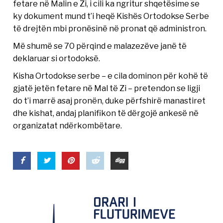
fetare në Malin e Zi, i cili ka ngritur shqetësime se
ky dokument mund t’i heqë Kishës Ortodokse Serbe
të drejtën mbi pronësinë në pronat që administron.
Më shumë se 70 përqind e malazezëve janë të
deklaruar si ortodoksë.
Kisha Ortodokse serbe – e cila dominon për kohë të
gjatë jetën fetare në Mal të Zi – pretendon se ligji
do t’i marrë asaj pronën, duke përfshirë manastiret
dhe kishat, andaj planifikon të dërgojë ankesë në
organizatat ndërkombëtare.