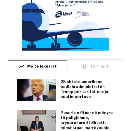
trending_up
whatshot
Më të lexuarat
Të fundit
25 shtete amerikane
padisin administratën
Trump për tarifat e reja
ndaj importeve
Pasuria e fituar në mënyrë
të paligjshme,
kryeprokurori i Shtetit
nënshkruan marrëveshje