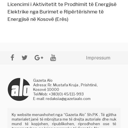
Licencimi i Aktivitetit te Prodhimit të Energjisë
Elektrike nga Burimet e Ripërtërishme të
Energjisë në Kosovë (Erës)
Impressum
Gazeta Alo
Adresa: Rr. Mustafa Kruja , Prishtinë,
Kosovë 10000
Tel/Mob: +383(0) 45/111-993
E-mail:
redaksia@gazetaalo.com
Ky website menaxhohet nga “Gazeta Alo” Sh.P.K . Të gjitha
materialet janë të mbrojtura me të drejta autoriale dhe nuk
mund të kopjohen, ripublikohen, riprodhohen ose të