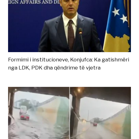
Formimi i institucioneve, Konjufca: Ka gatishmëri
nga LDK, PDK dha qëndrime të vjetra