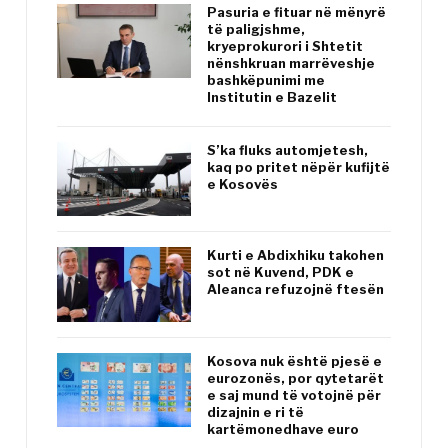
Pasuria e fituar në mënyrë
të paligjshme,
kryeprokurori i Shtetit
nënshkruan marrëveshje
bashkëpunimi me
Institutin e Bazelit
S’ka fluks automjetesh,
kaq po pritet nëpër kufijtë
e Kosovës
Kurti e Abdixhiku takohen
sot në Kuvend, PDK e
Aleanca refuzojnë ftesën
Kosova nuk është pjesë e
eurozonës, por qytetarët
e saj mund të votojnë për
dizajnin e ri të
kartëmonedhave euro