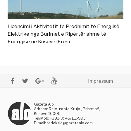
Licencimi i Aktivitetit te Prodhimit të Energjisë
Elektrike nga Burimet e Ripërtërishme të
Energjisë në Kosovë (Erës)
Impressum
Gazeta Alo
Adresa: Rr. Mustafa Kruja , Prishtinë,
Kosovë 10000
Tel/Mob: +383(0) 45/111-993
E-mail:
redaksia@gazetaalo.com