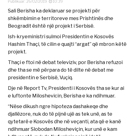
Publikuar: 26/02/2019
10:39
Sali Berisha ka deklaruar se projekti për
shkëmbimin e territoreve mes Prishtinës dhe
Beogradit është një projekt i Serbisë.
Ish-kryeministri sulmoi Presidentin e Kosovës
Hashim Thaçi, të cilin e quajti “argat” që mbron këtë
projekt.
Thaçi e ftoi në debat televiziv, por Berisha refuzoi
dhe tha se më përpara do të dilte në debat me
presidentin e Serbisë, Vuçiq.
Dje në Report Tv, Presidenti i Kosovës tha se kur ai
e luftonte Miloshevicin, Berisha e ka ndihmuar.
“Nëse dikush ngre hipoteza dashakeqe dhe
djallëzore, nuk do të pijnë ujë as tek unë, as te
qytetarë e Kosovës dhe në veçanti, ata që e kanë
ndihmuar Slobodan Milosheviçin, kur unë e kam