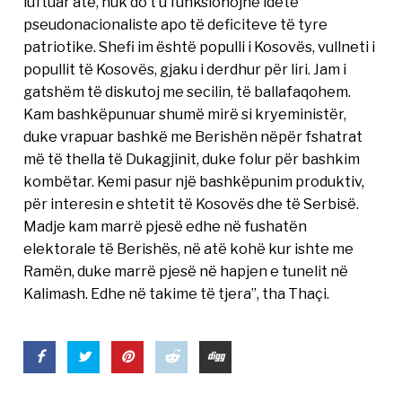
luftuar atë, nuk do t’u funksionojnë idetë
pseudonacionaliste apo të deficiteve të tyre
patriotike. Shefi im është populli i Kosovës, vullneti i
popullit të Kosovës, gjaku i derdhur për liri. Jam i
gatshëm të diskutoj me secilin, të ballafaqohem.
Kam bashkëpunuar shumë mirë si kryeministër,
duke vrapuar bashkë me Berishën nëpër fshatrat
më të thella të Dukagjinit, duke folur për bashkim
kombëtar. Kemi pasur një bashkëpunim produktiv,
për interesin e shtetit të Kosovës dhe të Serbisë.
Madje kam marrë pjesë edhe në fushatën
elektorale të Berishës, në atë kohë kur ishte me
Ramën, duke marrë pjesë në hapjen e tunelit në
Kalimash. Edhe në takime të tjera”, tha Thaçi.