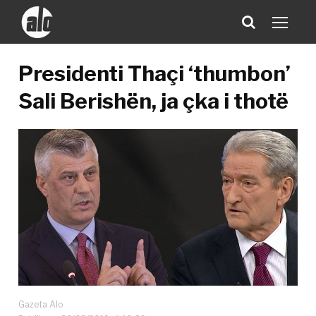
Presidenti Thaçi ‘thumbon’
Sali Berishën, ja çka i thotë
Gazeta Alo