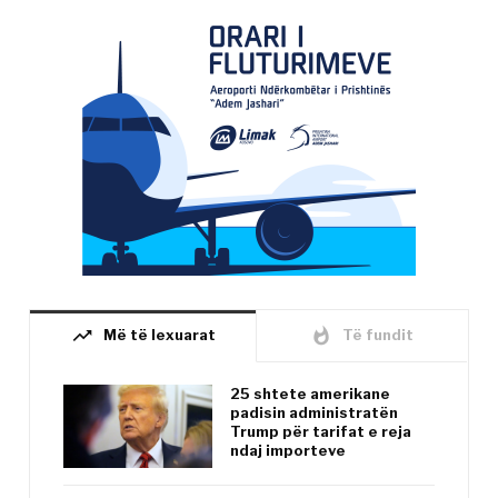
trending_up
whatshot
Më të lexuarat
Të fundit
25 shtete amerikane
padisin administratën
Trump për tarifat e reja
ndaj importeve