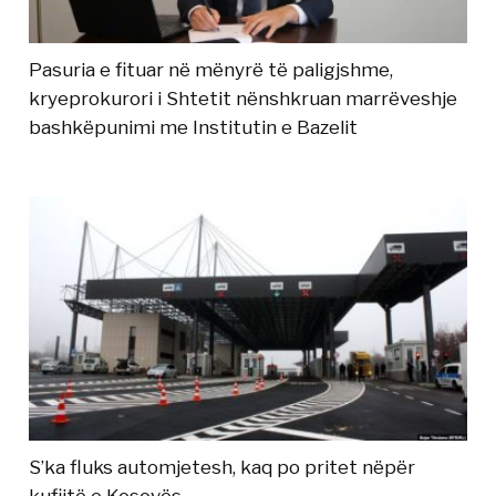
Pasuria e fituar në mënyrë të paligjshme,
kryeprokurori i Shtetit nënshkruan marrëveshje
bashkëpunimi me Institutin e Bazelit
S’ka fluks automjetesh, kaq po pritet nëpër