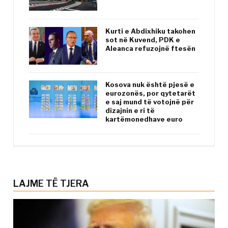
Kurti e Abdixhiku takohen
sot në Kuvend, PDK e
Aleanca refuzojnë ftesën
Kosova nuk është pjesë e
eurozonës, por qytetarët
e saj mund të votojnë për
dizajnin e ri të
kartëmonedhave euro
LAJME TË TJERA