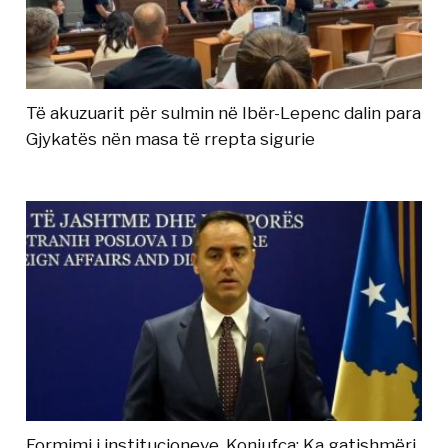
Të akuzuarit për sulmin në Ibër-Lepenc dalin para
Gjykatës nën masa të rrepta sigurie
Formimi i institucioneve, Konjufca: Ka gatishmëri