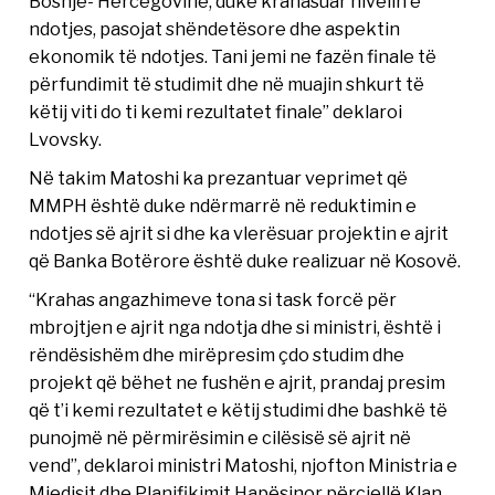
Bosnje- Hercegovinë, duke krahasuar nivelin e
ndotjes, pasojat shëndetësore dhe aspektin
ekonomik të ndotjes. Tani jemi ne fazën finale të
përfundimit të studimit dhe në muajin shkurt të
këtij viti do ti kemi rezultatet finale” deklaroi
Lvovsky.
Në takim Matoshi ka prezantuar veprimet që
MMPH është duke ndërmarrë në reduktimin e
ndotjes së ajrit si dhe ka vlerësuar projektin e ajrit
që Banka Botërore është duke realizuar në Kosovë.
“Krahas angazhimeve tona si task forcë për
mbrojtjen e ajrit nga ndotja dhe si ministri, është i
rëndësishëm dhe mirëpresim çdo studim dhe
projekt që bëhet ne fushën e ajrit, prandaj presim
që t’i kemi rezultatet e këtij studimi dhe bashkë të
punojmë në përmirësimin e cilësisë së ajrit në
vend”, deklaroi ministri Matoshi, njofton Ministria e
Mjedisit dhe Planifikimit Hapësinor përcjellë Klan