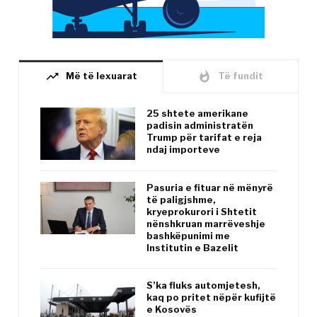
trending_up
whatshot
Më të lexuarat
Të fundit
25 shtete amerikane
padisin administratën
Trump për tarifat e reja
ndaj importeve
Pasuria e fituar në mënyrë
të paligjshme,
kryeprokurori i Shtetit
nënshkruan marrëveshje
bashkëpunimi me
Institutin e Bazelit
S’ka fluks automjetesh,
kaq po pritet nëpër kufijtë
e Kosovës