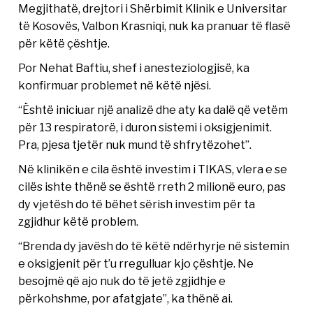
Megjithatë, drejtori i Shërbimit Klinik e Universitar
të Kosovës, Valbon Krasniqi, nuk ka pranuar të flasë
për këtë çështje.
Por Nehat Baftiu, shef i anesteziologjisë, ka
konfirmuar problemet në këtë njësi.
“Është iniciuar një analizë dhe aty ka dalë që vetëm
për 13 respiratorë, i duron sistemi i oksigjenimit.
Pra, pjesa tjetër nuk mund të shfrytëzohet”.
Në klinikën e cila është investim i TIKAS, vlera e se
cilës ishte thënë se është rreth 2 milionë euro, pas
dy vjetësh do të bëhet sërish investim për ta
zgjidhur këtë problem.
“Brenda dy javësh do të këtë ndërhyrje në sistemin
e oksigjenit për t’u rregulluar kjo çështje. Ne
besojmë që ajo nuk do të jetë zgjidhje e
përkohshme, por afatgjate”, ka thënë ai.