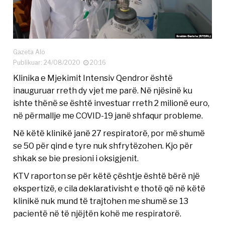
Gazeta Alo
Publikuar: 24/08/2020
20:16
Klinika e Mjekimit Intensiv Qendror është
inauguruar rreth dy vjet me parë. Në njësinë ku
ishte thënë se është investuar rreth 2 milionë euro,
në përmallje me COVID-19 janë shfaqur probleme.
Në këtë klinikë janë 27 respiratorë, por më shumë
se 50 për qind e tyre nuk shfrytëzohen. Kjo për
shkak se bie presioni i oksigjenit.
KTV raporton se për këtë çështje është bërë një
ekspertizë, e cila deklarativisht e thotë që në këtë
klinikë nuk mund të trajtohen me shumë se 13
pacientë në të njëjtën kohë me respiratorë.