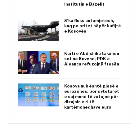
Institutin e Bazelit
S’ka fluks automjetesh,
kaq po pritet nëpër kufijtë
e Kosovës
Kurti e Abdixhiku takohen
sot në Kuvend, PDK e
Aleanca refuzojnë ftesën
Kosova nuk është pjesë e
eurozonës, por qytetarët
e saj mund të votojnë për
dizajnin e ri të
kartëmonedhave euro