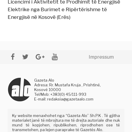
Licencimi i Aktivitetit te Prodhimit të Energjisë
Elektrike nga Burimet e Ripërtërishme të
Energjisë në Kosovë (Erës)
Impressum
Gazeta Alo
Adresa: Rr. Mustafa Kruja , Prishtinë,
Kosovë 10000
Tel/Mob: +383(0) 45/111-993
E-mail:
redaksia@gazetaalo.com
Ky website menaxhohet nga “Gazeta Alo” Sh.P.K . Të gjitha
materialet janë të mbrojtura me të drejta autoriale dhe nuk
mund të kopjohen, ripublikohen, riprodhohen ose të
transmetohen, pa lejen paraprake të Gazetës Alo.