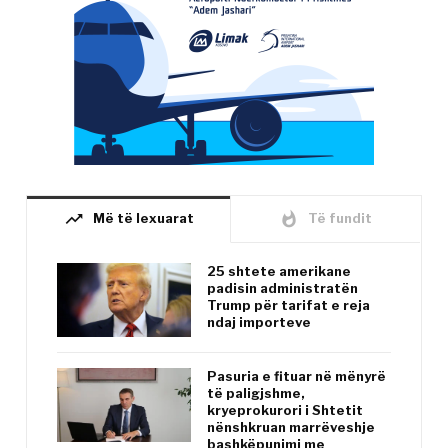
trending_up
whatshot
Më të lexuarat
Të fundit
25 shtete amerikane
padisin administratën
Trump për tarifat e reja
ndaj importeve
Pasuria e fituar në mënyrë
të paligjshme,
kryeprokurori i Shtetit
nënshkruan marrëveshje
bashkëpunimi me