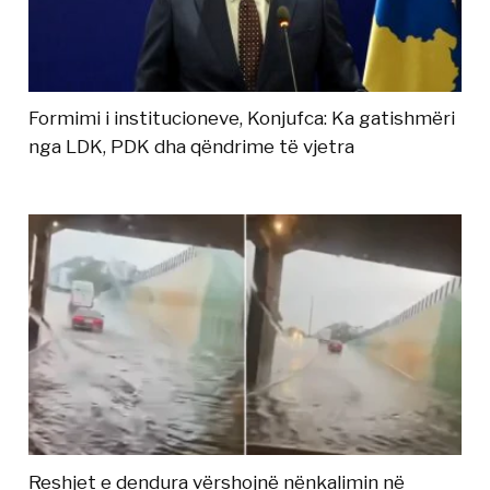
Formimi i institucioneve, Konjufca: Ka gatishmëri
nga LDK, PDK dha qëndrime të vjetra
Reshjet e dendura vërshojnë nënkalimin në