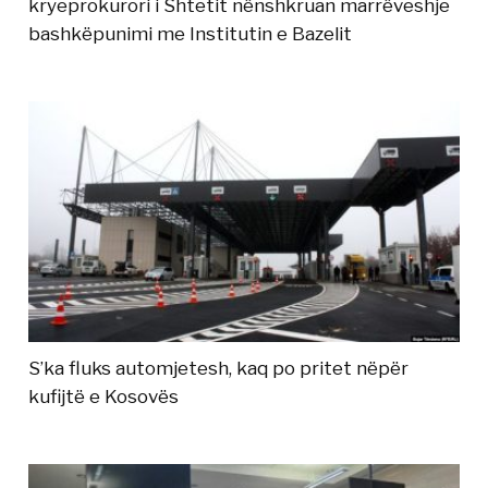
kryeprokurori i Shtetit nënshkruan marrëveshje
bashkëpunimi me Institutin e Bazelit
S’ka fluks automjetesh, kaq po pritet nëpër
kufijtë e Kosovës